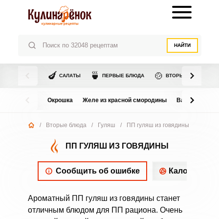
НАЙТИ
🍆
🍵
🍲
САЛАТЫ
ПЕРВЫЕ БЛЮДА
ВТОРЫЕ БЛЮДА
Окрошка
Желе из красной смородины
Варенье из в
/
Вторые блюда
/
Гуляш
/
ПП гуляш из говядины
ПП ГУЛЯШ ИЗ ГОВЯДИНЫ
Сообщить об ошибке
Калорийнос
Ароматный ПП гуляш из говядины станет
отличным блюдом для ПП рациона. Очень