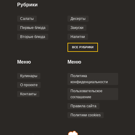
Рубрики
Салаты
Десерты
Фото до 4 шт, до 5 mb
ПРИКРЕПИТЬ
Первые блюда
Закуски
Вторые блюда
Напитки
Отправляя эту форму, вы соглашаетесь с
ВСЕ РУБРИКИ
Правилами сайта
,
Политикой
конфиденциальности
,
Политикой обработки
персональных данных
и
Пользовательским
Меню
Меню
соглашением
.
Кулинары
Политика
конфиденциальности
О проекте
Пользовательское
Контакты
соглашение
ОТПРАВИТЬ КОММЕНТАРИЙ
Правила сайта
Политики cookies