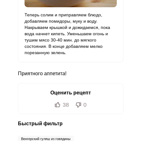
Бор
488.5 мкг
1200 мкг
3.6
10.2
Теперь солим и приправляем блюдо,
добавляем помидоры, муку и воду.
Ванадий
51 мкг
20 мкг
22.3
63.8
Накрываем крышкой и дожидаемся, пока
вода начнет кипеть. Уменьшаем огонь и
Молибден
89.8 мкг
70 мкг
11.2
32.1
тушим мясо 30-40 мин. до мягкого
состояния. В конце добавляем мелко
порезанную зелень.
Приятного аппетита!
Оценить рецепт
38
0
Быстрый фильтр
Венгерский гуляш из говядины