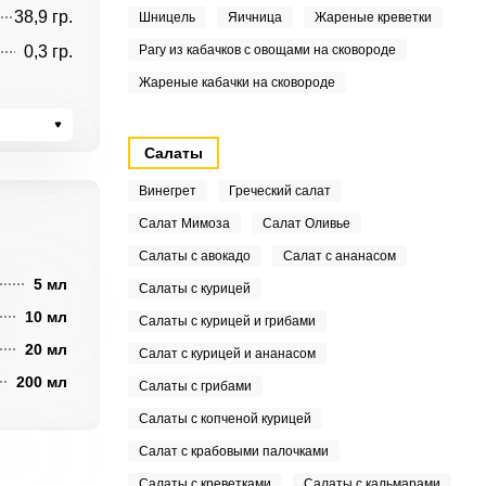
38,9 гр.
Шницель
Яичница
Жареные креветки
0,3 гр.
Рагу из кабачков с овощами на сковороде
Жареные кабачки на сковороде
Салаты
Винегрет
Греческий салат
Салат Мимоза
Салат Оливье
Салаты с авокадо
Салат с ананасом
5 мл
Салаты с курицей
10 мл
Салаты с курицей и грибами
20 мл
Салат с курицей и ананасом
200 мл
Салаты с грибами
Салаты с копченой курицей
Салат с крабовыми палочками
Салаты с креветками
Салаты с кальмарами