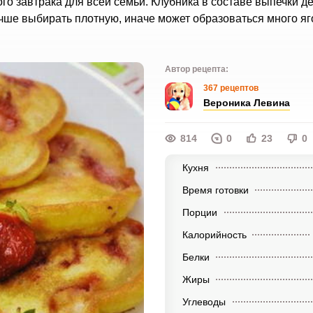
го завтрака для всей семьи. Клубника в составе выпечки де
чше выбирать плотную, иначе может образоваться много яго
Автор рецепта:
367 рецептов
Вероника Левина
814
0
23
0
Кухня
Время готовки
Порции
Калорийность
Белки
Жиры
Углеводы