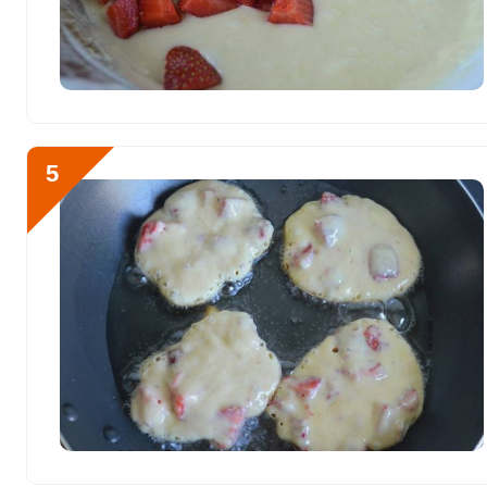
Бор
185 мкг
Ванадий
9 мкг
Молибден
21 мкг
5