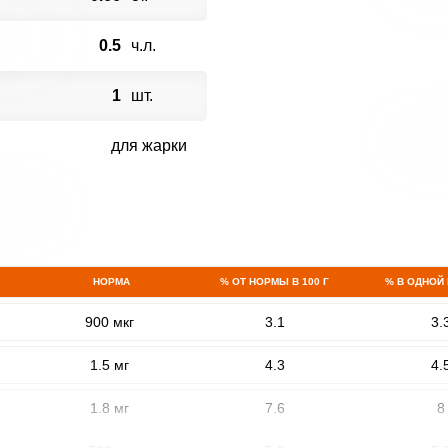
0.5
ч.л.
1
шт.
для жарки
НОРМА
% ОТ НОРМЫ В 100 Г
% В ОДНОЙ
900 мкг
3.1
3.
1.5 мг
4.3
4.
1.8 мг
7.6
8