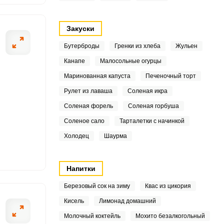
5
Закуски
8
Бутерброды
Гренки из хлеба
Жульен
5
Канапе
Малосольные огурцы
ОТПРАВИТЬ СООБЩЕНИЕ
Маринованная капуста
Печеночный торт
8
Рулет из лаваша
Соленая икра
5
Соленая форель
Соленая горбуша
Соленое сало
Тарталетки с начинкой
нику и оторвите зеленые
В миску разбейт
Холодец
Шаурма
9
до однородной к
комков.
Напитки
7
Березовый сок на зиму
Квас из цикория
Кисель
Лимонад домашний
Молочный коктейль
Мохито безалкогольный