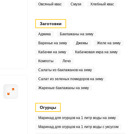
7
Овсяный квас
Смузи
Хлебный квас
1
Заготовки
7
Аджика
Баклажаны на зиму
9
Варенье на зиму
Джемы
Желе на зиму
Кабачки на зиму
Кабачковая икра на зиму
2
Компоты
Лечо
Салаты из баклажанов на зиму
Салат из зеленых помидоров на зиму
5
Жареные баклажаны на зиму
6
3
Огурцы
Маринад для огурцов на 1 литр воды на зиму
3
Маринад для огурцов на 1 литр воды с уксусом
7