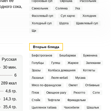
лает ее
Гороховый суп
Окрошка
Рассольник
дного сока,
Свекольник
Солянка
Уха
Фасолевый суп
Суп харчо
Холодник
Холодный суп
Шурпа
Щавелевый суп
Щи
Вторые блюда
Бефстроганов
Бешбармак
Буженина
Русская
Голубцы
Гуляш
Жаркое
Запеканки
30 мин.
Зразы
Колбаса домашняя
Котлеты
6
Лазанья
Люля-кебаб
Мусака
289 ккал
Мясо по-французски
Омлет
Отбивные
4,6 гр.
Плов
Овощное рагу
Ризотто
Соте
14,3 гр.
Стейк
Тефтели
Фрикадельки
35,4 гр.
Цыпленок табака
Чахохбили
Шашлык