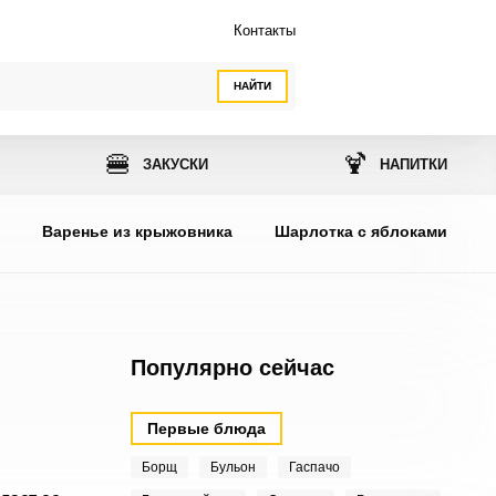
Контакты
НАЙТИ
🍔
🍹
ЗАКУСКИ
НАПИТКИ
ы
Варенье из крыжовника
Шарлотка с яблоками
Популярно сейчас
Первые блюда
Борщ
Бульон
Гаспачо