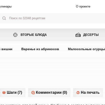
улинары
О проекте
🍲
🍰
ВТОРЫЕ БЛЮДА
ДЕСЕРТЫ
з вишни
Варенье из абрикосов
Малосольные огурц
Шаги (7)
Комментарии (0)
На печать