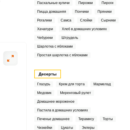
5
Пасхальные куличи
Пирожки
Пироги
Пицца домашняя
Пончики
Пряники
9
Рогалики
Самса
Слойки
Сырники
ШАГ
Хачапури
Хлеб в домашних условиях
2 ИЗ 7
Чебуреки
Штрудель
1
Шарлотка с яблоками
1
Простая шарлотка с яблоками
8
Десерты
Глазурь
Крем для торта
Мармелад
9
Медовик
Меренговый рулет
4
Домашнее мороженое
Пастила в домашних условиях
Печенье домашнее
Тирамису
Торты
5
Чизкейки
Цукаты
Эклеры