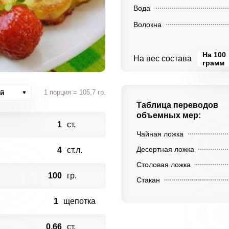
Вода
Волокна
На 100
На вес состава
грамм
ий
1 порция = 105,7 гр.
Таблица переводов
объемных мер:
1
ст.
Чайная ложка
Десертная ложка
4
ст.л.
Столовая ложка
100
гр.
Стакан
1
щепотка
0.66
ст.