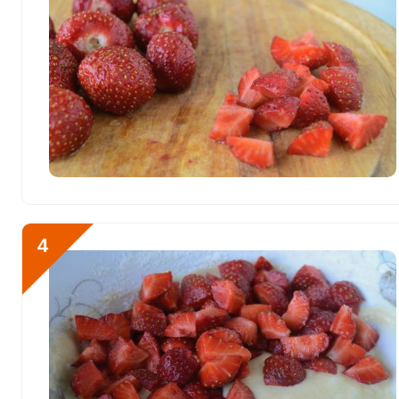
Йод
23.9 мкг
Кобальт
10.8 мкг
Литий
3 мкг
Марганец
0.2 мкг
Медь
189.2 мкг
Никель
0
Рубидий
18.4 мкг
4
Селен
18.6 мкг
Фтор
74.7 мкг
Хром
6.8 мкг
Цинк
1.2 мг