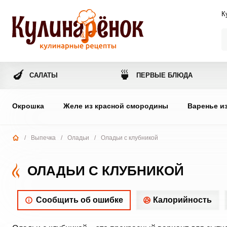
К
🍆
🍵
САЛАТЫ
ПЕРВЫЕ БЛЮДА
Окрошка
Желе из красной смородины
Варенье и
/
Выпечка
/
Оладьи
/
Оладьи с клубникой
ОЛАДЬИ С КЛУБНИКОЙ
Сообщить об ошибке
Калорийность