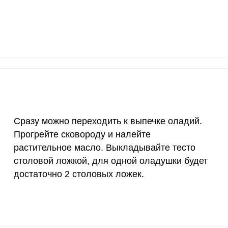
1200 мкг
2.4
2.
20 мкг
7.1
7.
70 мкг
4.7
5
Сразу можно переходить к выпечке оладий.
Прогрейте сковороду и налейте
растительное масло. Выкладывайте тесто
столовой ложкой, для одной оладушки будет
достаточно 2 столовых ложек.