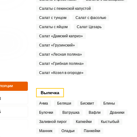
Салаты с пекинской капустой
Салат с тунцом
Салат с фасолью
Салаты с яйцом
Салат Цезарь
Салат «Дамский каприз»
Салат «Грузинский»
Салат «Лесная поляна»
Салат «Грибная поляна»
Салат «Козел в огороде»
 ПОРЦИИ
Выпечка
3
Ачма
Беляши
Бисквит
Блины
5
Булочки
Ватрушка
Вафли
Драники
Заливной пирог
Капкейки
Кыстыбый
Манник
Оладьи
Панкейки