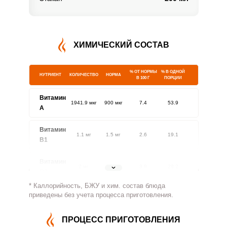
ХИМИЧЕСКИЙ СОСТАВ
% ОТ НОРМЫ
% В ОДНОЙ
НУТРИЕНТ
КОЛИЧЕСТВО
НОРМА
В 100 Г
ПОРЦИИ
Витамин
1941.9 мкг
900 мкг
7.4
53.9
A
Витамин
1.1 мг
1.5 мг
2.6
19.1
В1
Витамин
2 мг
1.8 мг
3.9
28.2
В2
* Каллорийность, БЖУ и хим. состав блюда
Витамин
приведены без учета процесса приготовления.
720.4 мг
500 мг
4.9
36
В4
ПРОЦЕСС ПРИГОТОВЛЕНИЯ
Витамин