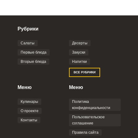
Рубрики
Салаты
Десерты
Фото до 4 шт, до 5 mb
ПРИКРЕПИТЬ
Первые блюда
Закуски
Вторые блюда
Напитки
Отправляя эту форму, вы соглашаетесь с
ВСЕ РУБРИКИ
Правилами сайта
,
Политикой
конфиденциальности
,
Политикой обработки
персональных данных
и
Пользовательским
Меню
Меню
соглашением
.
Кулинары
Политика
конфиденциальности
О проекте
Пользовательское
Контакты
соглашение
ОТПРАВИТЬ КОММЕНТАРИЙ
Правила сайта