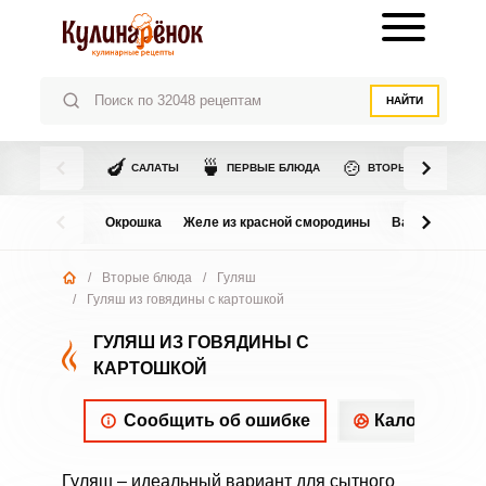
НАЙТИ
🍆
🍵
🍲
САЛАТЫ
ПЕРВЫЕ БЛЮДА
ВТОРЫЕ БЛЮДА
Окрошка
Желе из красной смородины
Варенье из в
/
Вторые блюда
/
Гуляш
/
Гуляш из говядины с картошкой
ГУЛЯШ ИЗ ГОВЯДИНЫ С
КАРТОШКОЙ
Сообщить об ошибке
Калорийнос
Гуляш – идеальный вариант для сытного