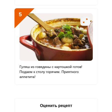
Фтор
1133.4 мкг
4000 мкг
1
7.1
5
Хром
93.5 мкг
50 мкг
6.4
46.7
Цинк
34.4 мг
12 мг
9.8
71.7
Бор
628 мкг
1200 мкг
1.8
13.1
Ванадий
75.3 мкг
20 мкг
12.9
94.1
Молибден
152.9 мкг
70 мкг
7.5
54.6
Гуляш из говядины с картошкой готов!
Подаем к столу горячим. Приятного
аппетита!
Оценить рецепт