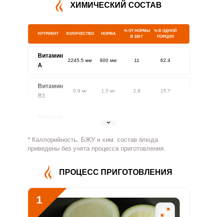
ХИМИЧЕСКИЙ СОСТАВ
% ОТ НОРМЫ
% В ОДНОЙ
НУТРИЕНТ
КОЛИЧЕСТВО
НОРМА
В 100 Г
ПОРЦИИ
Витамин
2245.5 мкг
900 мкг
11
62.4
A
Витамин
0.9 мг
1.5 мг
2.8
15.7
В1
Витамин
1.8 мг
1.8 мг
4.3
24.5
В2
* Каллорийность, БЖУ и хим. состав блюда
Витамин
приведены без учета процесса приготовления.
623.9 мг
500 мг
5.5
31.2
В4
ПРОЦЕСС ПРИГОТОВЛЕНИЯ
Витамин
5 мг
5 мг
4.4
25
В5
1
Витамин
4.2 мг
2 мг
9.3
53