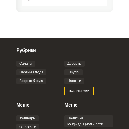
Рубрики
Салаты
Десерты
Фото до 4 шт, до 5 mb
ПРИКРЕПИТЬ
Первые блюда
Закуски
Вторые блюда
Напитки
Отправляя эту форму, вы соглашаетесь с
ВСЕ РУБРИКИ
Правилами сайта
,
Политикой
конфиденциальности
,
Политикой обработки
персональных данных
и
Пользовательским
Меню
Меню
соглашением
.
Кулинары
Политика
конфиденциальности
О проекте