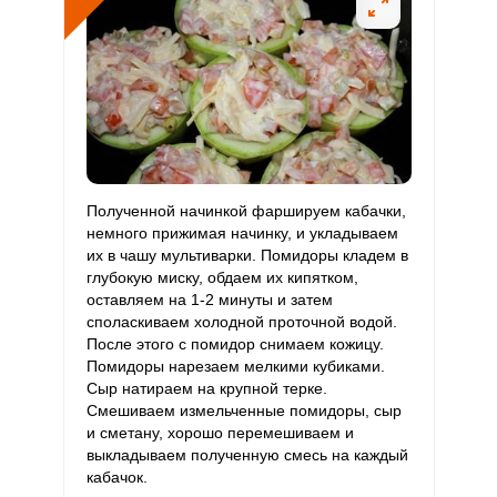
Железо
27.5 мг
18 мг
6.7
38.1
Йод
53.1 мкг
150 мкг
1.6
8.9
Кобальт
70.3 мкг
10 мкг
30.9
175.8
Литий
32.7 мкг
70 мкг
2.1
11.7
Полученной начинкой фаршируем кабачки,
Марганец
2.8 мкг
2 мкг
6.1
34.5
немного прижимая начинку, и укладываем
их в чашу мультиварки. Помидоры кладем в
Медь
2177.3 мкг
1000 мкг
9.6
54.4
глубокую миску, обдаем их кипятком,
оставляем на 1-2 минуты и затем
Никель
77 мкг
200 мкг
1.7
9.6
споласкиваем холодной проточной водой.
После этого с помидор снимаем кожицу.
Рубидий
956 мкг
200 мкг
21
119.5
Помидоры нарезаем мелкими кубиками.
Сыр натираем на крупной терке.
Селен
4.5 мкг
55 мкг
0.4
2.1
Смешиваем измельченные помидоры, сыр
и сметану, хорошо перемешиваем и
Фтор
540.1 мкг
4000 мкг
0.6
3.4
выкладываем полученную смесь на каждый
кабачок.