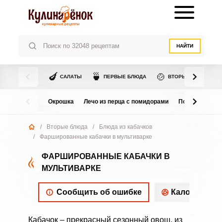
НАЙТИ
🍆
🍵
🍲
САЛАТЫ
ПЕРВЫЕ БЛЮДА
ВТОРЫЕ БЛЮДА
Окрошка
Лечо из перца с помидорами
Помидоры в с
/
Вторые блюда
/
Блюда из кабачков
/
Фаршированные кабачки в мультиварке
ФАРШИРОВАННЫЕ КАБАЧКИ В
МУЛЬТИВАРКЕ
Сообщить об ошибке
Калорийнос
Кабачок – прекрасный сезонный овощ, из