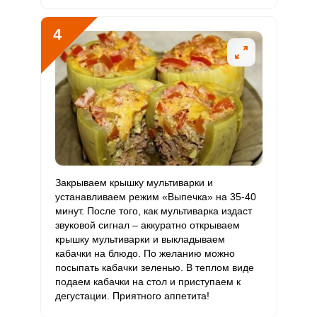
Хром
69.2 мкг
50 мкг
6.1
34.6
4
Цинк
28.6 мг
12 мг
10.5
59.6
Бор
852.2 мкг
1200 мкг
3.1
17.8
Ванадий
125 мкг
20 мкг
27.5
156.3
Молибден
134.6 мкг
70 мкг
8.5
48.1
Закрываем крышку мультиварки и
устанавливаем режим «Выпечка» на 35-40
минут. После того, как мультиварка издаст
звуковой сигнал – аккуратно открываем
крышку мультиварки и выкладываем
кабачки на блюдо. По желанию можно
посыпать кабачки зеленью. В теплом виде
подаем кабачки на стол и приступаем к
дегустации. Приятного аппетита!