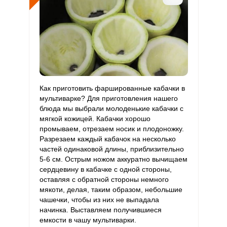
В6
Витамин
305.8 мкг
400 мкг
3.4
19.1
В9
Витамин
16.5 мкг
3 мкг
24.1
137.1
В12
Витамин
Как приготовить фаршированные кабачки в
284.1 мкг
90 мкг
13.9
78.9
С
мультиварке? Для приготовления нашего
блюда мы выбрали молоденькие кабачки с
мягкой кожицей. Кабачки хорошо
Витамин
0.6 мкг
10 мкг
0.3
1.6
промываем, отрезаем носик и плодоножку.
D
Разрезаем каждый кабачок на несколько
частей одинаковой длины, приблизительно
Витамин
5.9 мг
15 мг
1.7
9.8
5-6 см. Острым ножом аккуратно вычищаем
E
сердцевину в кабачке с одной стороны,
оставляя с обратной стороны немного
Биотин
27 мг
50 мг
2.4
13.5
мякоти, делая, таким образом, небольшие
чашечки, чтобы из них не выпадала
Витамин
начинка. Выставляем получившиеся
83.1 мкг
120 мкг
3
17.3
К
емкости в чашу мультиварки.