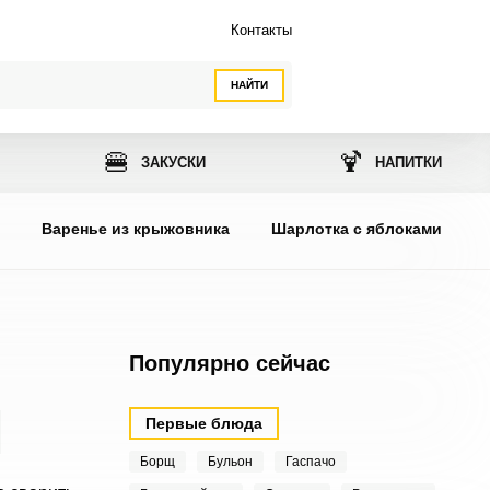
Контакты
НАЙТИ
🍔
🍹
ЗАКУСКИ
НАПИТКИ
ы
Варенье из крыжовника
Шарлотка с яблоками
Популярно сейчас
Первые блюда
Борщ
Бульон
Гаспачо