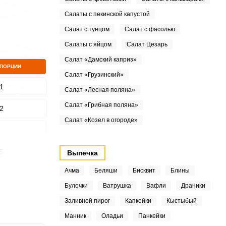
Салаты с пекинской капустой
Салат с тунцом
Салат с фасолью
Салаты с яйцом
Салат Цезарь
Салат «Дамский каприз»
 ПОРЦИИ
Салат «Грузинский»
1
Салат «Лесная поляна»
Салат «Грибная поляна»
2
Салат «Козел в огороде»
2
5
Выпечка
Ачма
Беляши
Бисквит
Блины
4
Булочки
Ватрушка
Вафли
Драники
2
Заливной пирог
Капкейки
Кыстыбый
Манник
Оладьи
Панкейки
5