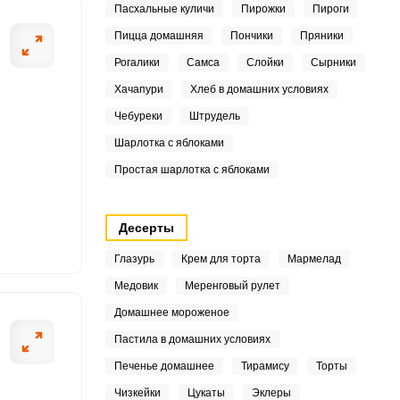
Пасхальные куличи
Пирожки
Пироги
Пицца домашняя
Пончики
Пряники
5
Рогалики
Самса
Слойки
Сырники
Хачапури
Хлеб в домашних условиях
ШАГ
2 ИЗ 16
Чебуреки
Штрудель
8
Шарлотка с яблоками
Простая шарлотка с яблоками
6
4
Десерты
8
Глазурь
Крем для торта
Мармелад
Медовик
Меренговый рулет
9
Домашнее мороженое
4
Пастила в домашних условиях
Печенье домашнее
Тирамису
Торты
7
Чизкейки
Цукаты
Эклеры