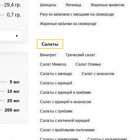
29,4 гр.
Шницель
Яичница
Жареные креветки
0,7 гр.
Рагу из кабачков с овощами на сковороде
Жареные кабачки на сковороде
Салаты
Винегрет
Греческий салат
Салат Мимоза
Салат Оливье
Салаты с авокадо
Салат с ананасом
5 мл
Салаты с курицей
10 мл
Салаты с курицей и грибами
20 мл
Салат с курицей и ананасом
200 мл
Салаты с грибами
Салаты с копченой курицей
Салат с крабовыми палочками
Салаты с креветками
Салаты с кальмарами