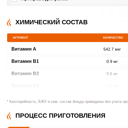
ХИМИЧЕСКИЙ СОСТАВ
НУТРИЕНТ
КОЛИЧЕСТВО
Витамин A
542.7 мкг
Витамин В1
0.9 мг
Витамин В2
0.6 мг
Витамин В4
472 мг
Витамин В5
2.6 мг
* Каллорийность, БЖУ и хим. состав блюда приведены без учета пр
Витамин В6
2 мг
ПРОЦЕСС ПРИГОТОВЛЕНИЯ
Витамин В9
113.9 мкг