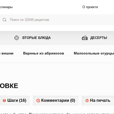
улинары
О проекте
🍲
🍰
ВТОРЫЕ БЛЮДА
ДЕСЕРТЫ
з вишни
Варенье из абрикосов
Малосольные огурц
е
ХОВКЕ
Шаги (16)
Комментарии (0)
На печать