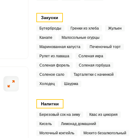
5
7
Закуски
.3
Бутерброды
Гренки из хлеба
Жульен
Канапе
Малосольные огурцы
2
ОТПРАВИТЬ СООБЩЕНИЕ
Маринованная капуста
Печеночный торт
7
Рулет из лаваша
Соленая икра
Соленая форель
Соленая горбуша
.2
Соленое сало
Тарталетки с начинкой
4
Холодец
Шаурма
Промываем и
Треску приправ
.1
Напитки
.8
Березовый сок на зиму
Квас из цикория
2
Кисель
Лимонад домашний
Молочный коктейль
Мохито безалкогольный
9