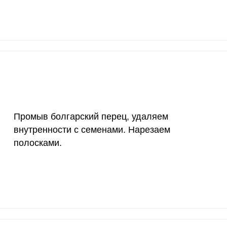
1000 мкг
13
45.
200 мкг
0.5
1.
200 мкг
35
122
55 мкг
28.1
98.
4000 мкг
11.8
41.
Промыв болгарский перец, удаляем
50 мкг
75.4
263
внутренности с семенами. Нарезаем
полосками.
12 мг
7.3
25.
1200 мкг
3.6
12.
20 мкг
1.4
5
70 мкг
5.4
1