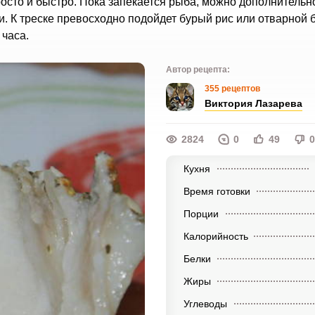
росто и быстро. Пока запекается рыба, можно дополнительн
и. К треске превосходно подойдет бурый рис или отварной 
часа.
Автор рецепта:
355 рецептов
Виктория Лазарева
2824
0
49
0
Кухня
Время готовки
Порции
Калорийность
Белки
Жиры
Углеводы