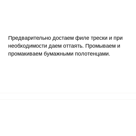
3 мкг
0
0
90 мкг
35.8
12
10 мкг
0
0
Предварительно достаем филе трески и при
необходимости даем оттаять. Промываем и
15 мг
4.8
16.
промакиваем бумажными полотенцами.
50 мг
13.6
47.
ВХОД НА САЙТ
РЕГИСТРАЦИЯ
120 мкг
1
3.
е
20 мг
20.5
71.
Войдите
с помощью социальных сетей:
2500 мг
11.7
40.
1000 мг
2.4
8.
или
30 мг
12.2
42.