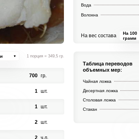
Вода
Волокна
На 100
На вес состава
грамм
ии
1 порция = 349,5 гр.
Таблица переводов
объемных мер:
700
гр.
Чайная ложка
Десертная ложка
1
шт.
Столовая ложка
1
шт.
Стакан
2
шт.
2
ч.л.