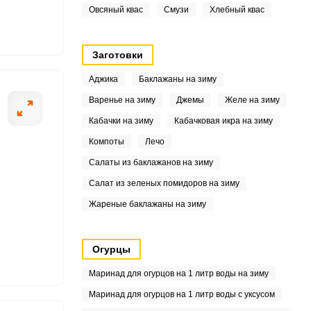
Овсяный квас
Смузи
Хлебный квас
6
8
Заготовки
Аджика
Баклажаны на зиму
.4
Варенье на зиму
Джемы
Желе на зиму
1
Кабачки на зиму
Кабачковая икра на зиму
4
Компоты
Лечо
Салаты из баклажанов на зиму
.5
Салат из зеленых помидоров на зиму
5
Жареные баклажаны на зиму
6
Огурцы
Маринад для огурцов на 1 литр воды на зиму
9
Маринад для огурцов на 1 литр воды с уксусом