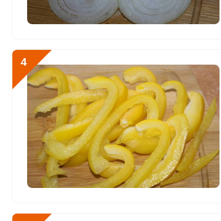
Медь
1368 мкг
Никель
10.8 мкг
Рубидий
734.3 мкг
4
Селен
161.9 мкг
Фтор
4967.7 мкг
Хром
395.3 мкг
Цинк
9.2 мг
Бор
453 мкг
Ванадий
3 мкг
Молибден
40 мкг