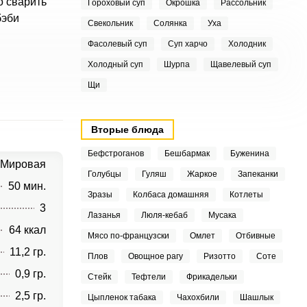
о сварить
Гороховый суп
Окрошка
Рассольник
бэби
Свекольник
Солянка
Уха
Фасолевый суп
Суп харчо
Холодник
Холодный суп
Шурпа
Щавелевый суп
Щи
Вторые блюда
Бефстроганов
Бешбармак
Буженина
Мировая
Голубцы
Гуляш
Жаркое
Запеканки
50 мин.
Зразы
Колбаса домашняя
Котлеты
3
Лазанья
Люля-кебаб
Мусака
64 ккал
Мясо по-французски
Омлет
Отбивные
11,2 гр.
Плов
Овощное рагу
Ризотто
Соте
0,9 гр.
Стейк
Тефтели
Фрикадельки
2,5 гр.
Цыпленок табака
Чахохбили
Шашлык