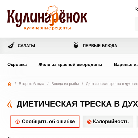
К
🍆
🍵
САЛАТЫ
ПЕРВЫЕ БЛЮДА
Окрошка
Желе из красной смородины
Варенье и
/
Вторые блюда
/
Блюда из рыбы
/
Диетическая треска в духовк
ДИЕТИЧЕСКАЯ ТРЕСКА В ДУ
Сообщить об ошибке
Калорийность