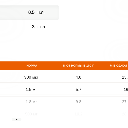
0.5
ч.л.
3
ст.л.
НОРМА
% ОТ НОРМЫ В 100 Г
% В ОДНОЙ
900 мкг
4.8
13.
1.5 мг
5.7
1
1.8 мг
9.8
27.
500 мг
10.2
28.
5 мг
8.3
23.