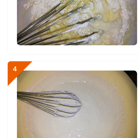
Кобальт
31.7 мкг
Литий
0
Марганец
2.4 мкг
Медь
660.5 мкг
Никель
8.8 мкг
Рубидий
0
4
Селен
111.7 мкг
Фтор
378.9 мкг
Хром
35.4 мкг
Цинк
8.7 мг
Бор
148 мкг