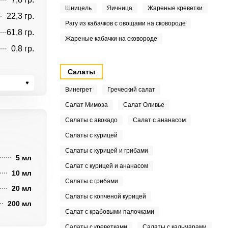
Шницель
Яичница
Жареные креветки
22,3 гр.
Рагу из кабачков с овощами на сковороде
61,8 гр.
Жареные кабачки на сковороде
0,8 гр.
Салаты
Винегрет
Греческий салат
Салат Мимоза
Салат Оливье
Салаты с авокадо
Салат с ананасом
Салаты с курицей
Салаты с курицей и грибами
5 мл
Салат с курицей и ананасом
10 мл
Салаты с грибами
20 мл
Салаты с копченой курицей
200 мл
Салат с крабовыми палочками
Салаты с креветками
Салаты с кальмарами