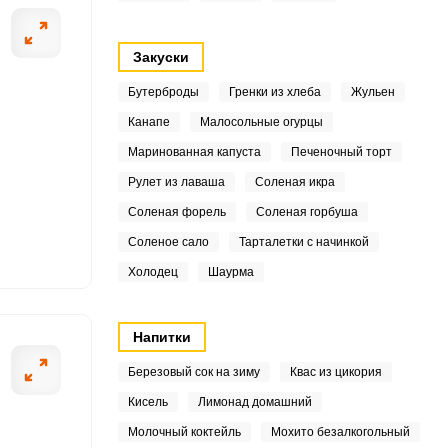
2
Закуски
9
Бутерброды
Гренки из хлеба
Жульен
7
Канапе
Малосольные огурцы
ОТПРАВИТЬ СООБЩЕНИЕ
3
Маринованная капуста
Печеночный торт
Рулет из лаваша
Соленая икра
9
Соленая форель
Соленая горбуша
8
Соленое сало
Тарталетки с начинкой
Холодец
Шаурма
 и добавляем сахарный
В яичную массу 
2
используем пол
.8
Напитки
4
Березовый сок на зиму
Квас из цикория
Кисель
Лимонад домашний
3
Молочный коктейль
Мохито безалкогольный