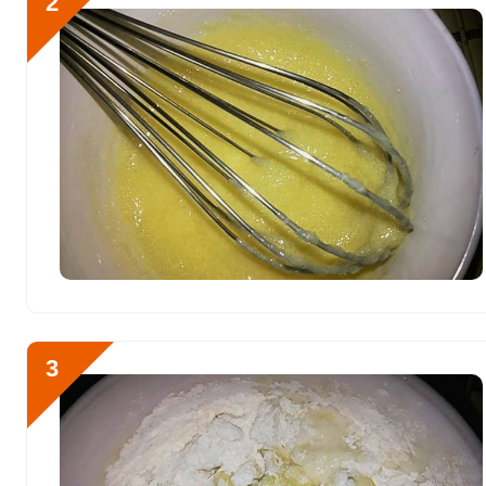
2
Кальций
1391.9 мг
Кремний
16 мг
Магний
280.1 мг
Отправляя эту форму, вы соглашае
Политикой конфиденциальности
,
П
Натрий
2571.2 мг
персональных данных
и
Пользоват
Сера
869.4 мг
Фосфор
1575.8 мг
Готовить блины на 1 ли
Хлор
4421.9 мг
песок и соль. Размешив
Алюминий
500 мкг
3
Железо
11.3 мг
Йод
129 мкг