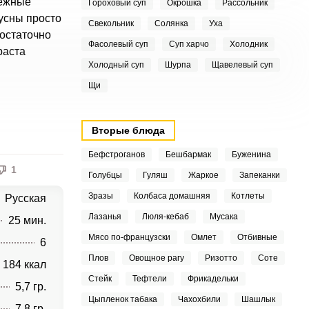
нежные
Гороховый суп
Окрошка
Рассольник
усны просто
Свекольник
Солянка
Уха
достаточно
Фасолевый суп
Суп харчо
Холодник
раста
Холодный суп
Шурпа
Щавелевый суп
Щи
Вторые блюда
Бефстроганов
Бешбармак
Буженина
1
Голубцы
Гуляш
Жаркое
Запеканки
Зразы
Колбаса домашняя
Котлеты
Русская
Лазанья
Люля-кебаб
Мусака
25 мин.
Мясо по-французски
Омлет
Отбивные
6
Плов
Овощное рагу
Ризотто
Соте
184 ккал
Стейк
Тефтели
Фрикадельки
5,7 гр.
Цыпленок табака
Чахохбили
Шашлык
7,8 гр.