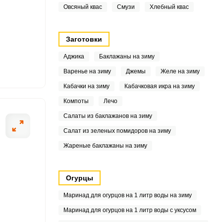
8
Овсяный квас
Смузи
Хлебный квас
Заготовки
8
Аджика
Баклажаны на зиму
1
Варенье на зиму
Джемы
Желе на зиму
7
Кабачки на зиму
Кабачковая икра на зиму
Компоты
Лечо
Салаты из баклажанов на зиму
8
Салат из зеленых помидоров на зиму
Жареные баклажаны на зиму
6
8
Огурцы
2
Маринад для огурцов на 1 литр воды на зиму
Маринад для огурцов на 1 литр воды с уксусом
1