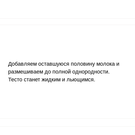
20 мкг
107.1
30
70 мкг
9.8
27.
Добавляем оставшуюся половину молока и
размешиваем до полной однородности.
Тесто станет жидким и льющимся.