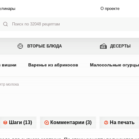
улинары
О проекте
🍲
🍰
ВТОРЫЕ БЛЮДА
ДЕСЕРТЫ
з вишни
Варенье из абрикосов
Малосольные огурц
итр молока
Шаги (13)
Комментарии (3)
На печать