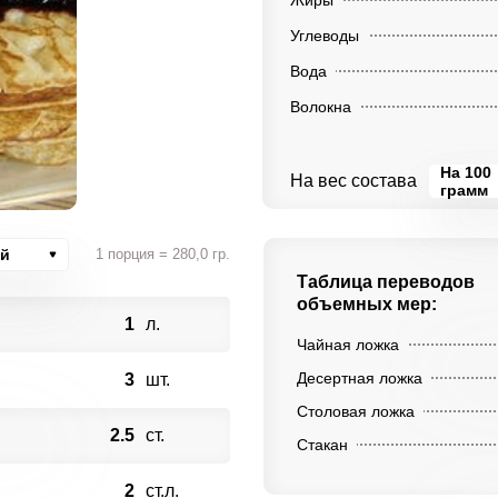
Жиры
Углеводы
Вода
Волокна
На 100
На вес состава
грамм
ий
1 порция = 280,0 гр.
Таблица переводов
объемных мер:
1
л.
Чайная ложка
Десертная ложка
3
шт.
Столовая ложка
2.5
ст.
Стакан
2
ст.л.