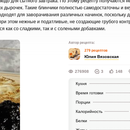
блюдо для сытного завтрака. По этому рецепту получаются 
х дырочек. Такие блинчики полностью самодостаточны и вк
подходят для заворачивания различных начинок, поскольку 
при этом нежные и податливые, не создающие грубого конт
ся как со сладкими, так и с солеными добавками.
Автор рецепта:
279 рецептов
Юлия Вязовская
276908
3
148
Кухня
Время готовки
Порции
Калорийность
Белки