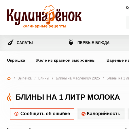
К
🍆
🍵
САЛАТЫ
ПЕРВЫЕ БЛЮДА
Окрошка
Желе из красной смородины
Варенье и
/
Выпечка
/
Блины
/
Блины на Масленицу 2025
/
Блины на 1 л
БЛИНЫ НА 1 ЛИТР МОЛОКА
Сообщить об ошибке
Калорийность