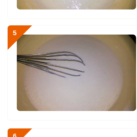
Ванадий
360 мкг
Молибден
115.4 мкг
5
6