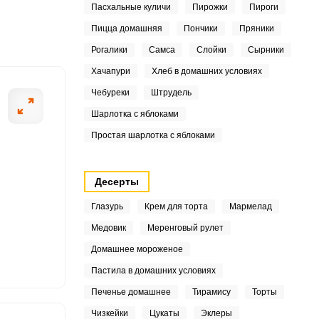
Пасхальные куличи
Пирожки
Пироги
3
Пицца домашняя
Пончики
Пряники
Рогалики
Самса
Слойки
Сырники
3
Хачапури
Хлеб в домашних условиях
ШАГ
2
2 ИЗ 13
Чебуреки
Штрудель
Шарлотка с яблоками
4
Простая шарлотка с яблоками
7
8
Десерты
Глазурь
Крем для торта
Мармелад
4
Медовик
Меренговый рулет
6
Домашнее мороженое
5
Пастила в домашних условиях
Печенье домашнее
Тирамису
Торты
1
Чизкейки
Цукаты
Эклеры