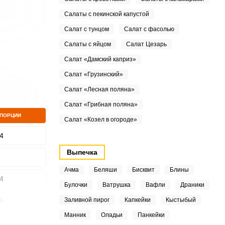
Салаты с пекинской капустой
Салат с тунцом
Салат с фасолью
Салаты с яйцом
Салат Цезарь
Салат «Дамский каприз»
Салат «Грузинский»
Салат «Лесная поляна»
Салат «Грибная поляна»
 ПОРЦИИ
Салат «Козел в огороде»
4
Выпечка
6
Ачма
Беляши
Бисквит
Блины
4
Булочки
Ватрушка
Вафли
Драники
6
Заливной пирог
Капкейки
Кыстыбый
Манник
Оладьи
Панкейки
2