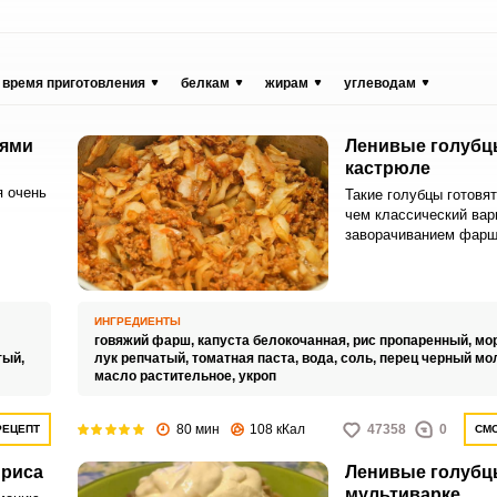
время приготовления
белкам
жирам
углеводам
оями
Ленивые голубц
кастрюле
я очень
Такие голубцы готовят
чем классический вар
заворачиванием фарш
они
капусты, но не уступа
тся
и манящему аромату.
ше
получается не порцио
привычном варианте, 
ИНГРЕДИЕНТЫ
ингредиенты соединяю
говяжий фарш,
капуста белокочанная,
рис пропаренный,
мо
в кастрюле в томатно
тый,
лук репчатый,
томатная паста,
вода,
соль,
перец черный мо
масло растительное,
укроп
80 мин
108 кКал
47358
0
РЕЦЕПТ
СМО
 риса
Ленивые голубц
мультиварке