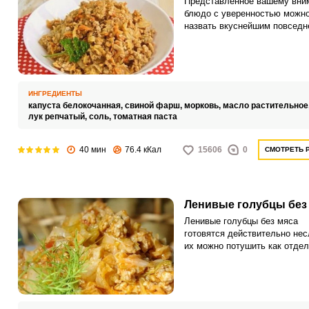
Представленное вашему вни
блюдо с уверенностью можн
назвать вкуснейшим повсед
обедом для всей семьи. Для
приготовления этого блюда 
понадобятся ингредиенты, ко
найдутся в холодильнике у 
хозяйки.
ИНГРЕДИЕНТЫ
капуста белокочанная,
свиной фарш,
морковь,
масло растительное
лук репчатый,
соль,
томатная паста
40 мин
76.4 кКал
15606
0
СМОТРЕТЬ 
Ленивые голубцы без
Ленивые голубцы без мяса
готовятся действительно нес
их можно потушить как отде
котлеты или же в виде обще
массы, что сделать еще про
Самая трудоемкая часть
приготовления ленивых голуб
это подготовка овощей к туш