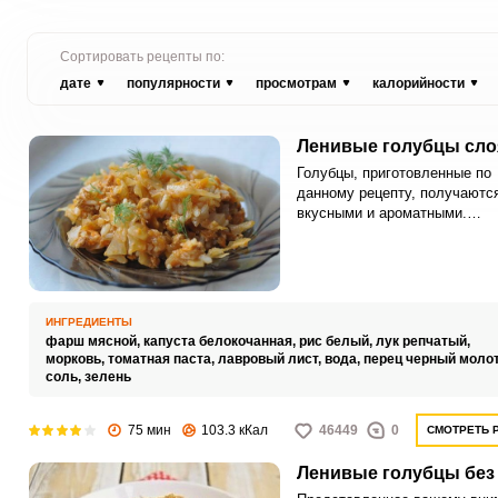
Сортировать рецепты по:
дате
популярности
просмотрам
калорийности
Ленивые голубцы сл
Голубцы, приготовленные по
данному рецепту, получаютс
вкусными и ароматными.
Отличительные особенности
ленивых голубцов слоями – 
имеют вид запеканки, готовя
быстро и просто, экономя ва
время.
ИНГРЕДИЕНТЫ
фарш мясной,
капуста белокочанная,
рис белый,
лук репчатый,
морковь,
томатная паста,
лавровый лист,
вода,
перец черный моло
соль,
зелень
75 мин
103.3 кКал
46449
0
СМОТРЕТЬ 
Ленивые голубцы без