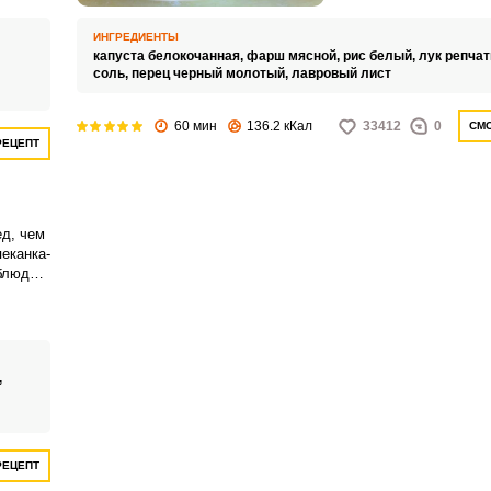
ИНГРЕДИЕНТЫ
капуста белокочанная,
фарш мясной,
рис белый,
лук репча
соль,
перец черный молотый,
лавровый лист
Запомнить меня
60 мин
136.2 кКал
33412
0
СМО
РЕЦЕПТ
ВХОД
ЕЩЕ НЕ ЗАРЕГИСТРИРОВАННЫ?
ед, чем
Забыли пароль?
еканка-
блюдо,
ит
,
РЕЦЕПТ