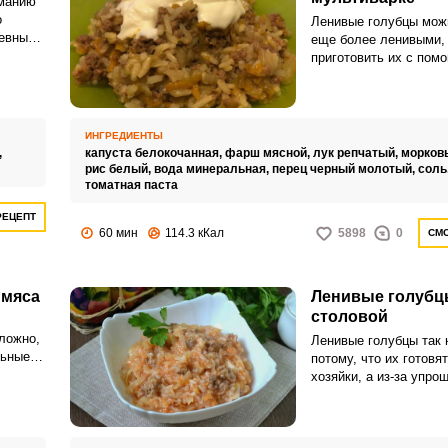
манию
о
Ленивые голубцы мож
невным
еще более ленивыми,
приготовить их с пом
вам
мультиварки. Такой с
торые
приготовления очень 
любой
процесс и упрощает е
минимума, поэтому а
ИНГРЕДИЕНТЫ
голубчики вы сможете
,
капуста белокочанная,
фарш мясной,
лук репчатый,
морков
минимальными усили
рис белый,
вода минеральная,
перец черный молотый,
соль
временными затратам
томатная паста
РЕЦЕПТ
60 мин
114.3 кКал
5898
0
СМО
 мяса
Ленивые голубцы
столовой
ложно,
Ленивые голубцы так 
льные
потому, что их готовя
й
хозяйки, а из-за упро
ще.
способа приготовлени
требуется заворачива
цов –
листы. Возможно, нек
ению.