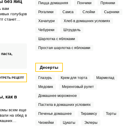
ы без яиц
Пицца домашняя
Пончики
Пряники
ь вам
Рогалики
Самса
Слойки
Сырники
нивых голубцов
пт станет
Хачапури
Хлеб в домашних условиях
, кто
 для
Чебуреки
Штрудель
Шарлотка с яблоками
Простая шарлотка с яблоками
 паста,
Десерты
Глазурь
Крем для торта
Мармелад
ТРЕТЬ РЕЦЕПТ
Медовик
Меренговый рулет
Домашнее мороженое
, как в
Пастила в домашних условиях
комы всем еще
Печенье домашнее
Тирамису
Торты
авали на обед в
омашних
Чизкейки
Цукаты
Эклеры
ие же не
уда.