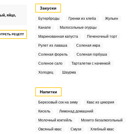
Закуски
тый,
яйцо,
Бутерброды
Гренки из хлеба
Жульен
Канапе
Малосольные огурцы
ТРЕТЬ РЕЦЕПТ
Маринованная капуста
Печеночный торт
Рулет из лаваша
Соленая икра
Соленая форель
Соленая горбуша
Соленое сало
Тарталетки с начинкой
Холодец
Шаурма
Напитки
Березовый сок на зиму
Квас из цикория
Кисель
Лимонад домашний
Молочный коктейль
Мохито безалкогольный
Овсяный квас
Смузи
Хлебный квас