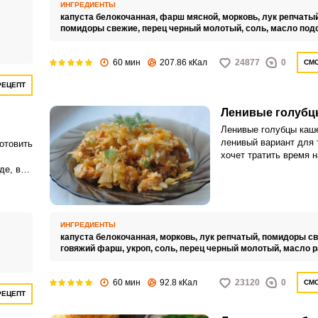
найдут это блюдо бол
ИНГРЕДИЕНТЫ
сравнению со станда
капуста белокочанная,
фарш мясной,
морковь,
лук репчаты
вариантом.
,
помидоры свежие,
перец черный молотый,
соль,
масло под
,
60 мин
207.86 кКал
24877
0
СМО
РЕЦЕПТ
Ленивые голубц
Ленивые голубцы каше
ленивый вариант для т
отовить
хочет тратить время н
приготовление. Проце
де, в
приготовления тради
духовке
голубцов не трудный, 
отнимает приличное к
времени.
ИНГРЕДИЕНТЫ
капуста белокочанная,
морковь,
лук репчатый,
помидоры св
говяжий фарш,
укроп,
соль,
перец черный молотый,
масло р
60 мин
92.8 кКал
23120
0
СМО
РЕЦЕПТ