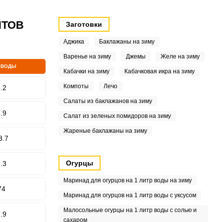
ПТОВ
Заготовки
Аджика
Баклажаны на зиму
Варенье на зиму
Джемы
Желе на зиму
ЕВОДЫ
Кабачки на зиму
Кабачковая икра на зиму
Компоты
Лечо
.2
Салаты из баклажанов на зиму
.9
Салат из зеленых помидоров на зиму
Жареные баклажаны на зиму
8.7
Огурцы
.3
Маринад для огурцов на 1 литр воды на зиму
74
Маринад для огурцов на 1 литр воды с уксусом
Малосольные огурцы на 1 литр воды с солью и
.9
сахаром