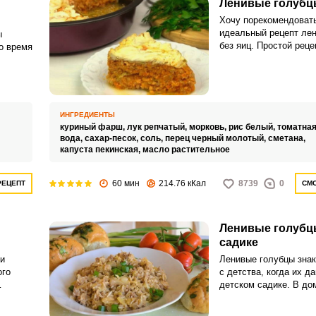
Ленивые голубц
Хочу порекомендоват
идеальный рецепт ле
ы
без яиц. Простой реце
о время
любимчиком среди тех
ограничен во времени
приготовления еды.
овным
убцов
ИНГРЕДИЕНТЫ
куриный фарш,
лук репчатый,
морковь,
рис белый,
томатная
вода,
сахар-песок,
соль,
перец черный молотый,
сметана,
капуста пекинская,
масло растительное
ВХОД НА САЙТ
РЕГИСТРАЦИЯ
60 мин
214.76 кКал
8739
0
РЕЦЕПТ
СМО
Войдите
с помощью социальных сетей:
Ленивые голубцы
садике
и
Ленивые голубцы зна
ого
с детства, когда их д
или
детском садике. В д
 в
условиях сделать так
составит большого тр