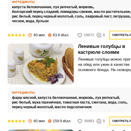
ИНГРЕДИЕНТЫ
капуста белокочанная,
лук репчатый,
морковь,
болгарский перец сладкий,
помидоры свежие,
масло растительное
рис белый,
перец черный молотый,
соль,
лавровый лист,
петрушка
чеснок,
вода,
бульон
60 мин
63.6 кКал
19671
0
СМОТРЕТЬ 
Ленивые голубцы в
кастрюле слоями
Ленивые голубцы можно приг
на обед или ужин в качестве
основного блюда. На сковоро
кастрюле, мультиварке или 
получится одинаково вкусно.
ИНГРЕДИЕНТЫ
фарш мясной,
капуста белокочанная,
морковь,
лук репчатый,
рис белый,
мука пшеничная,
томатная паста,
сметана,
вода,
соль,
перец черный молотый,
масло подсолнечное
60 мин
159.9 кКал
30983
0
СМОТРЕТЬ 