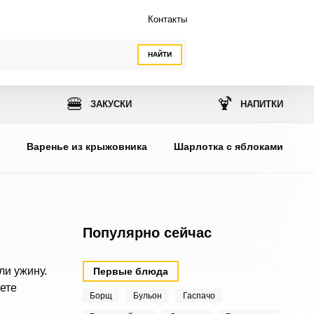
Контакты
НАЙТИ
🍔
🍹
ЗАКУСКИ
НАПИТКИ
ы
Варенье из крыжовника
Шарлотка с яблоками
Популярно сейчас
ли ужину.
Первые блюда
ете
Борщ
Бульон
Гаспачо