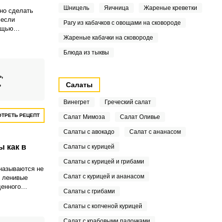
Шницель
Яичница
Жареные креветки
но сделать
 если
Рагу из кабачков с овощами на сковороде
ощью
пособ
Жареные кабачки на сковороде
ускоряет
Блюда из тыквы
го до
ппетитные
 получить с
ь,
ями и
,
Салаты
и.
Винегрет
Греческий салат
ТРЕТЬ РЕЦЕПТ
Салат Мимоза
Салат Оливье
Салаты с авокадо
Салат с ананасом
 как в
Салаты с курицей
Салаты с курицей и грибами
называются не
Салат с курицей и ананасом
т ленивые
щенного
Салаты с грибами
я, мясо не
ть в капустные
Салаты с копченой курицей
оторые даже
Салат с крабовыми палочками