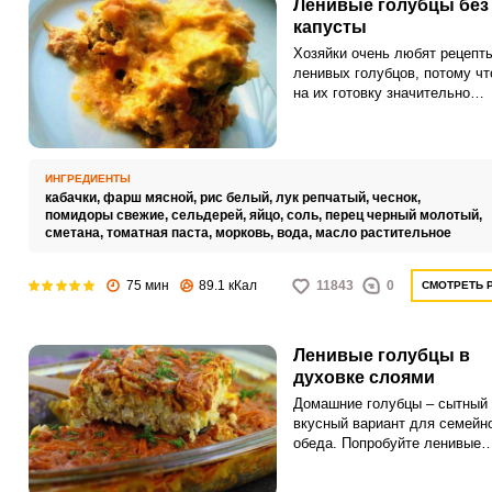
Ленивые голубцы без
капусты
Хозяйки очень любят рецепт
ленивых голубцов, потому чт
на их готовку значительно
сокращается, чем на готовку
традиционных голубцов. Осн
ингредиентом для любых гол
является капуста.
ИНГРЕДИЕНТЫ
кабачки,
фарш мясной,
рис белый,
лук репчатый,
чеснок,
помидоры свежие,
сельдерей,
яйцо,
соль,
перец черный молотый,
сметана,
томатная паста,
морковь,
вода,
масло растительное
75 мин
89.1 кКал
11843
0
СМОТРЕТЬ 
Ленивые голубцы в
духовке слоями
Домашние голубцы – сытный 
вкусный вариант для семейн
обеда. Попробуйте ленивые
голубцы, запечённые слоями
духовке.