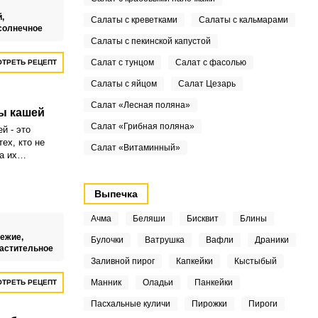
ее вкусным по
ртным
й,
Салаты с креветками
Салаты с кальмарами
солнечное
Салаты с пекинской капустой
Салат с тунцом
Салат с фасолью
ТРЕТЬ РЕЦЕПТ
Салаты с яйцом
Салат Цезарь
Салат «Лесная поляна»
ы кашей
Салат «Грибная поляна»
й - это
ех, кто не
Салат «Витаминный»
а их
сс
ционных
но все-таки
Выпечка
оличество
Ачма
Беляши
Бисквит
Блины
ежие,
Булочки
Ватрушка
Вафли
Драники
астительное
Заливной пирог
Капкейки
Кыстыбый
Манник
Оладьи
Панкейки
ТРЕТЬ РЕЦЕПТ
Пасхальные куличи
Пирожки
Пироги