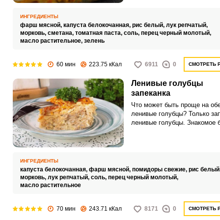
ИНГРЕДИЕНТЫ
фарш мясной,
капуста белокочанная,
рис белый,
лук репчатый,
морковь,
сметана,
томатная паста,
соль,
перец черный молотый,
масло растительное,
зелень
60 мин
223.75 кКал
6911
0
СМОТРЕТЬ 
Ленивые голубцы
запеканка
Что может быть проще на об
ленивые голубцы? Только зап
ленивые голубцы. Знакомое 
запеченное в духовке, выход
очень нежным и сочным.
ИНГРЕДИЕНТЫ
капуста белокочанная,
фарш мясной,
помидоры свежие,
рис белый
морковь,
лук репчатый,
соль,
перец черный молотый,
масло растительное
70 мин
243.71 кКал
8171
0
СМОТРЕТЬ 