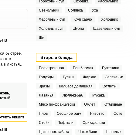
Гороховый суп
Окрошка
Рассольник
Свекольник
Солянка
Уха
Фасолевый суп
Суп харчо
Холодник
Холодный суп
Шурпа
Щавелевый суп
Щи
ы в
ся быстрее,
Вторые блюда
иант с
а в листья
Бефстроганов
Бешбармак
Буженина
ют им по вкусу
 Блюдо
Голубцы
Гуляш
Жаркое
Запеканки
нным, как в
а все
Зразы
Колбаса домашняя
Котлеты
тся и тушатся
рковь,
Лазанья
Люля-кебаб
Мусака
м соусе.
лотый,
Мясо по-французски
Омлет
Отбивные
Плов
Овощное рагу
Ризотто
Соте
ТРЕТЬ РЕЦЕПТ
Стейк
Тефтели
Фрикадельки
ы в
Цыпленок табака
Чахохбили
Шашлык