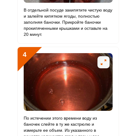
Железо
8 мг
18 мг
2.2
14.8
В отдельной посуде закипятите чистую воду
и залейте кипятком ягоды, полностью
Йод
заполняя баночки. Прикройте баночки
20 мкг
150 мкг
0.7
4.4
прокипяченными крышками и оставьте на
20 минут.
Кобальт
10 мкг
10 мкг
5
33.3
Литий
30 мкг
70 мкг
2.1
14.3
4
Марганец
0.8 мкг
2 мкг
2
13.3
Медь
1000 мкг
1000 мкг
5
33.3
Никель
150 мкг
200 мкг
3.8
25
Рубидий
770 мкг
200 мкг
19.3
128.3
Селен
1 мкг
55 мкг
0.1
0.6
По истечении этого времени воду из
баночек слейте в ту же кастрюлю и
Фтор
130 мкг
4000 мкг
0.2
1.1
измерьте ее объем. Из указанного в