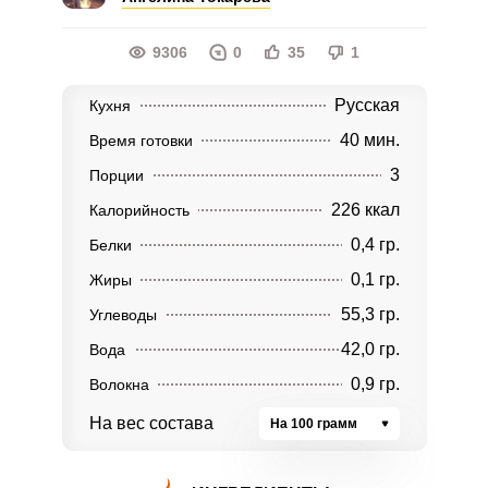
9306
0
35
1
Русская
Кухня
40 мин.
Время готовки
3
Порции
226 ккал
Калорийность
0,4 гр.
Белки
0,1 гр.
Жиры
55,3 гр.
Углеводы
42,0 гр.
Вода
0,9 гр.
Волокна
На вес состава
На 100 грамм