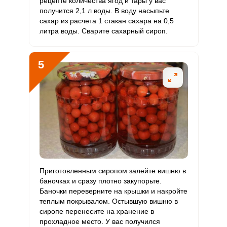
рецепте количества ягод и тары у вас
Хром
70 мкг
50 мкг
7
46.7
получится 2,1 л воды. В воду насыпьте
сахар из расчета 1 стакан сахара на 0,5
Цинк
1.5 мг
12 мг
0.6
4.2
литра воды. Сварите сахарный сироп.
Бор
1250 мкг
1200 мкг
5.2
34.7
5
Ванадий
250 мкг
20 мкг
62.5
416.7
Молибден
30 мкг
70 мкг
2.1
14.3
Приготовленным сиропом залейте вишню в
баночках и сразу плотно закупорьте.
Баночки переверните на крышки и накройте
теплым покрывалом. Остывшую вишню в
сиропе перенесите на хранение в
прохладное место. У вас получился