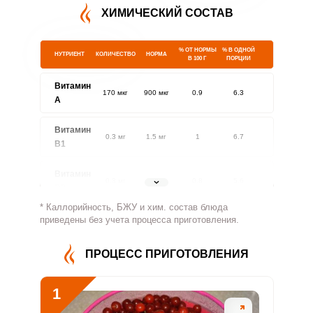
ХИМИЧЕСКИЙ СОСТАВ
% ОТ НОРМЫ
% В ОДНОЙ
НУТРИЕНТ
КОЛИЧЕСТВО
НОРМА
В 100 Г
ПОРЦИИ
Витамин
170 мкг
900 мкг
0.9
6.3
A
Витамин
0.3 мг
1.5 мг
1
6.7
В1
Витамин
0.3 мг
1.8 мг
0.8
5.6
В2
* Каллорийность, БЖУ и хим. состав блюда
Витамин
приведены без учета процесса приготовления.
61 мг
500 мг
0.6
4.1
В4
ПРОЦЕСС ПРИГОТОВЛЕНИЯ
Витамин
0.8 мг
5 мг
0.8
5.3
В5
1
Витамин
0.5 мг
2 мг
1.3
8.3