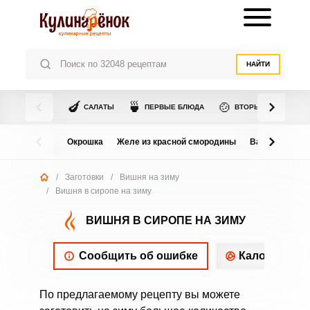
НАЙТИ
🍆
🍵
🍲
САЛАТЫ
ПЕРВЫЕ БЛЮДА
ВТОРЫЕ БЛЮДА
Окрошка
Желе из красной смородины
Варенье из в
/
Заготовки
/
Вишня на зиму
/
Вишня в сиропе на зиму
ВИШНЯ В СИРОПЕ НА ЗИМУ
Сообщить об ошибке
Калорийнос
По предлагаемому рецепту вы можете