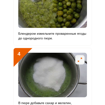
Натрий
237.7 мг
1300 мг
1.1
18.3
ОТПРАВИТЬ СООБЩЕНИЕ
Сера
180 мг
500 мг
2.2
36
Фосфор
325 мг
800 мг
2.5
40.6
Блендером измельчите проваренные ягоды
Хлор
10 мг
2300 мг
0
0.4
до однородного пюре.
Алюминий
336 мкг
30 мкг
69.3
1120
4
Железо
10.1 мг
18 мг
3.5
56.1
Йод
10 мкг
150 мкг
0.4
6.7
Кобальт
9 мкг
10 мкг
5.6
90
Литий
4 мкг
70 мкг
0.4
5.7
Марганец
4.5 мкг
2 мкг
14
225.8
В пюре добавьте сахар и желатин,