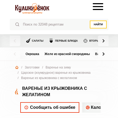
НАЙТИ
🍆
🍵
🍲
САЛАТЫ
ПЕРВЫЕ БЛЮДА
ВТОРЫЕ БЛЮДА
Окрошка
Желе из красной смородины
Варенье из в
/
Заготовки
/
Варенье на зиму
/
Царское (изумрудное) варенье из крыжовника
/
Варенье из крыжовника с желатином
ВАРЕНЬЕ ИЗ КРЫЖОВНИКА С
ЖЕЛАТИНОМ
Сообщить об ошибке
Калорийнос