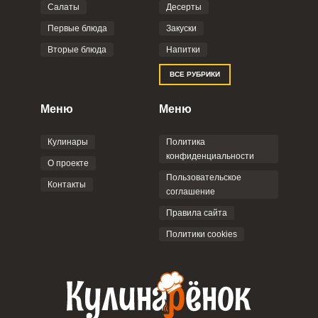
Салаты
Десерты
Фото до 4 шт, до 5 mb
ПРИКРЕПИТЬ
Первые блюда
Закуски
Вторые блюда
Напитки
Отправляя эту форму, вы соглашаетесь с
ВСЕ РУБРИКИ
Правилами сайта
,
Политикой
конфиденциальности
,
Политикой обработки
персональных данных
и
Пользовательским
Меню
Меню
соглашением
.
Кулинары
Политика
конфиденциальности
О проекте
Пользовательское
Контакты
соглашение
ОТПРАВИТЬ КОММЕНТАРИЙ
Правила сайта
Политики cookies