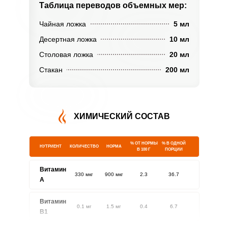
Таблица переводов
объемных мер:
Чайная ложка
5 мл
Десертная ложка
10 мл
Столовая ложка
20 мл
Стакан
200 мл
ХИМИЧЕСКИЙ СОСТАВ
% ОТ НОРМЫ
% В ОДНОЙ
НУТРИЕНТ
КОЛИЧЕСТВО
НОРМА
В 100 Г
ПОРЦИИ
Витамин
330 мкг
900 мкг
2.3
36.7
A
Витамин
0.1 мг
1.5 мг
0.4
6.7
В1