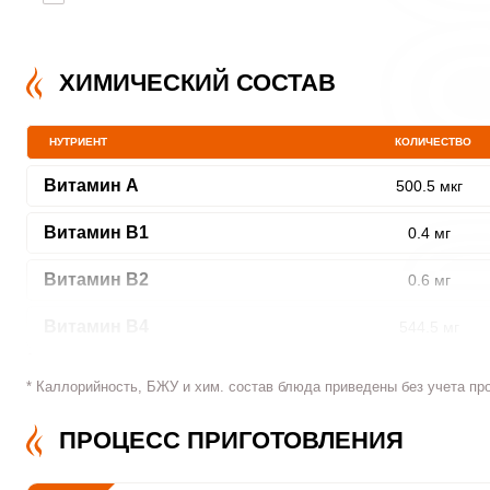
ХИМИЧЕСКИЙ СОСТАВ
НУТРИЕНТ
КОЛИЧЕСТВО
Витамин A
500.5 мкг
Витамин В1
0.4 мг
Витамин В2
0.6 мг
Витамин В4
544.5 мг
Витамин В5
6.9 мг
* Каллорийность, БЖУ и хим. состав блюда приведены без учета пр
Витамин В6
1.6 мг
ПРОЦЕСС ПРИГОТОВЛЕНИЯ
Витамин В9
100.3 мкг