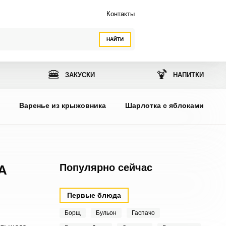
Контакты
НАЙТИ
🍔
🍹
ЗАКУСКИ
НАПИТКИ
ы
Варенье из крыжовника
Шарлотка с яблоками
Популярно сейчас
А
Первые блюда
Борщ
Бульон
Гаспачо