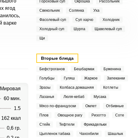
ольшого
Гороховый суп
Окрошка
Рассольник
ых ягод
Свекольник
Солянка
Уха
анилось,
Фасолевый суп
Суп харчо
Холодник
й варке
Холодный суп
Шурпа
Щавелевый суп
Щи
Вторые блюда
Бефстроганов
Бешбармак
Буженина
Голубцы
Гуляш
Жаркое
Запеканки
Зразы
Колбаса домашняя
Котлеты
Мировая
Лазанья
Люля-кебаб
Мусака
60 мин.
Мясо по-французски
Омлет
Отбивные
1.5
Плов
Овощное рагу
Ризотто
Соте
162 ккал
Стейк
Тефтели
Фрикадельки
0,6 гр.
Цыпленок табака
Чахохбили
Шашлык
0,2 гр.