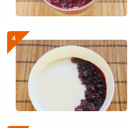
Медь
2604 мкг
Никель
76 мкг
Рубидий
312.6 мкг
4
Селен
17 мкг
Фтор
291 мкг
Хром
18 мкг
Цинк
2.2 мг
Бор
670.8 мкг
Ванадий
52.2 мкг
Молибден
360.1 мкг