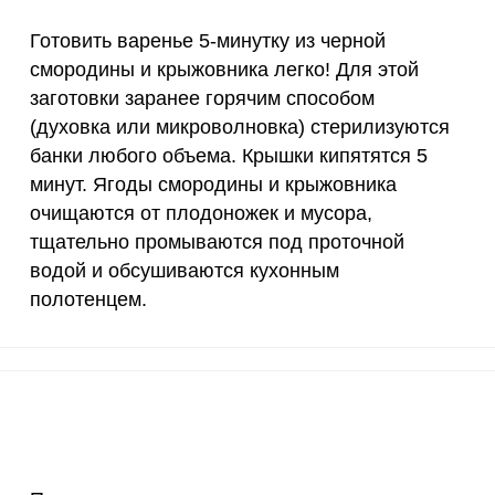
3 мкг
0
0
Готовить варенье 5-минутку из черной
смородины и крыжовника легко! Для этой
90 мкг
85.1
170
заготовки заранее горячим способом
10 мкг
0
0
(духовка или микроволновка) стерилизуются
банки любого объема. Крышки кипятятся 5
15 мг
2.7
53.
минут. Ягоды смородины и крыжовника
очищаются от плодоножек и мусора,
50 мг
1.6
32.
тщательно промываются под проточной
ВХОД НА САЙТ
РЕГИСТРАЦИЯ
120 мкг
2.2
43.
водой и обсушиваются кухонным
полотенцем.
е
20 мг
1.3
26.
Войдите
с помощью социальных сетей:
2500 мг
8.2
163
1000 мг
2
40.
или
30 мг
80.9
162