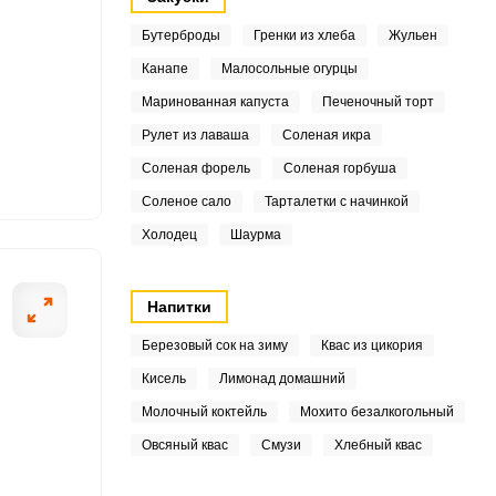
8
Бутерброды
Гренки из хлеба
Жульен
8
Канапе
Малосольные огурцы
7
Маринованная капуста
Печеночный торт
Рулет из лаваша
Соленая икра
9
ОТПРАВИТЬ СООБЩЕНИЕ
Соленая форель
Соленая горбуша
4
Соленое сало
Тарталетки с начинкой
Холодец
Шаурма
5.5
той заготовки заранее
Подготовленные
о объема. Крышки
отдельности, чт
9
Напитки
к и мусора, тщательно
9
Березовый сок на зиму
Квас из цикория
Кисель
Лимонад домашний
.1
Молочный коктейль
Мохито безалкогольный
6
Овсяный квас
Смузи
Хлебный квас
.1