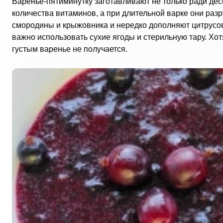
Варенье-пятиминутку заготавливают не только ради десе
количества витаминов, а при длительной варке они раз
смородины и крыжовника и нередко дополняют цитрусов
важно использовать сухие ягоды и стерильную тару. Хот
густым варенье не получается.