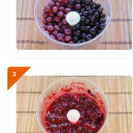
Магний
400.8 мг
Натрий
560.8 мг
Сера
200.5 мг
Отправляя эту форму, вы соглашае
Фосфор
611.4 мг
Политикой конфиденциальности
,
П
персональных данных
и
Пользоват
Хлор
150.2 мг
Алюминий
5960.5 мкг
Готовить варенье 5-мину
3
Железо
горячим способом (духо
24 мг
кипятятся 5 минут. Яго
Йод
20.1 мкг
промываются под прото
Кобальт
49.1 мкг
Литий
14.3 мкг
Марганец
6.3 мкг