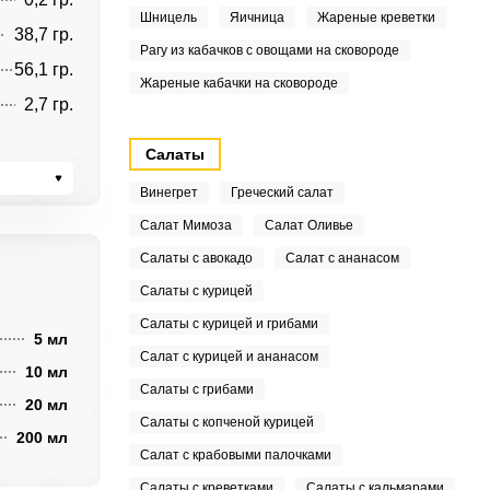
Шницель
Яичница
Жареные креветки
38,7 гр.
Рагу из кабачков с овощами на сковороде
56,1 гр.
Жареные кабачки на сковороде
2,7 гр.
Салаты
Винегрет
Греческий салат
Салат Мимоза
Салат Оливье
Салаты с авокадо
Салат с ананасом
Салаты с курицей
Салаты с курицей и грибами
5 мл
Салат с курицей и ананасом
10 мл
Салаты с грибами
20 мл
Салаты с копченой курицей
200 мл
Салат с крабовыми палочками
Салаты с креветками
Салаты с кальмарами