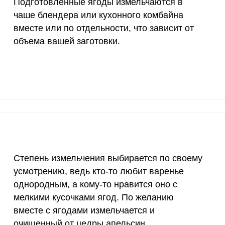
Подготовленные ягоды измельчаются в
400 мг
3.3
66.
чаше блендера или кухонного комбайна
1300 мг
1.4
28.
вместе или по отдельности, что зависит от
объема вашей заготовки.
500 мг
1.3
26.
Запомнить меня
тесь с
Правилами сайта
,
800 мг
2.5
50.
ВХОД
олитикой обработки
ельским соглашением
2300 мг
0.2
4.
ЕЩЕ НЕ ЗАРЕГИСТРИРОВАННЫ?
30 мкг
661
1324
Забыли пароль?
тку из черной смородины и крыжовника легко! Для э
вка или микроволновка) стерилизуются банки любог
18 мг
4.4
8
ды смородины и крыжовника очищаются от плодоноже
150 мкг
0.4
8.
Степень измельчения выбирается по своему
чной водой и обсушиваются кухонным полотенцем.
усмотрению, ведь кто-то любит варенье
10 мкг
16.3
327
однородным, а кому-то нравится оно с
мелкими кусочками ягод. По желанию
70 мкг
0.7
13.
вместе с ягодами измельчается и
2 мкг
10.5
210
очищенный от цедры апельсин.