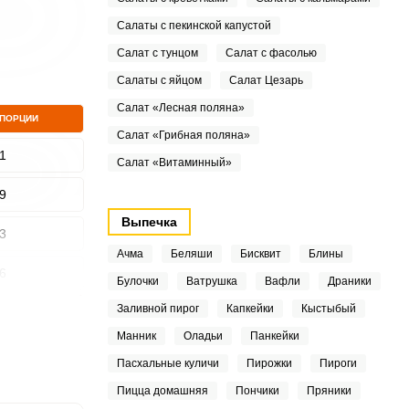
Салаты с пекинской капустой
Салат с тунцом
Салат с фасолью
Салаты с яйцом
Салат Цезарь
Салат «Лесная поляна»
 ПОРЦИИ
Салат «Грибная поляна»
1
Салат «Витаминный»
9
Выпечка
3
Ачма
Беляши
Бисквит
Блины
6
Булочки
Ватрушка
Вафли
Драники
Заливной пирог
Капкейки
Кыстыбый
7
Манник
Оладьи
Панкейки
5
Пасхальные куличи
Пирожки
Пироги
7
Пицца домашняя
Пончики
Пряники