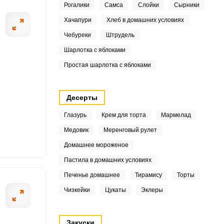
Рогалики
Самса
Слойки
Сырники
Хачапури
Хлеб в домашних условиях
6.4
Чебуреки
Штрудель
ШАГ
2 ИЗ 6
Шарлотка с яблоками
Простая шарлотка с яблоками
4
1
Десерты
Глазурь
Крем для торта
Мармелад
9
Медовик
Меренговый рулет
7
Домашнее мороженое
Пастила в домашних условиях
.8
Печенье домашнее
Тирамису
Торты
8
Чизкейки
Цукаты
Эклеры
0.8
Закуски