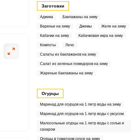
Заготовки
.6
Аджика
Баклажаны на зиму
3
Варенье на зиму
Джемы
Желе на зиму
Кабачки на зиму
Кабачковая икра на зиму
.2
Компоты
Лечо
6
Салаты из баклажанов на зиму
9
Салат из зеленых помидоров на зиму
Жареные баклажаны на зиму
4
3
Огурцы
3
Маринад для огурцов на 1 литр воды на зиму
Маринад для огурцов на 1 литр воды с уксусом
.1
Малосольные огурцы на 1 литр воды с солью и
сахаром
.9
Огурцы в томатном соусе на зиму