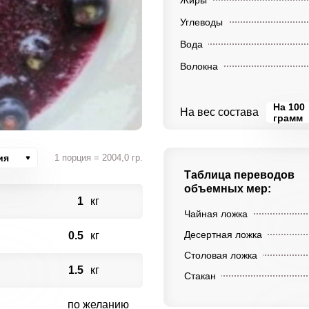
Жиры
Углеводы
Вода
Волокна
На 100
На вес состава
грамм
ия
1 порция = 2004,0 гр.
Таблица переводов
объемных мер:
1
кг
Чайная ложка
Десертная ложка
0.5
кг
Столовая ложка
1.5
кг
Стакан
по желанию