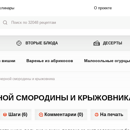
улинары
О проекте
🍲
🍰
ВТОРЫЕ БЛЮДА
ДЕСЕРТЫ
з вишни
Варенье из абрикосов
Малосольные огурц
 черной смородины и крыжовника
РНОЙ СМОРОДИНЫ И КРЫЖОВНИК
Шаги (6)
Комментарии (0)
На печать