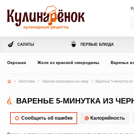
К
🍆
🍵
САЛАТЫ
ПЕРВЫЕ БЛЮДА
Окрошка
Желе из красной смородины
Варенье и
/
Заготовки
/
Черная смородина на зиму
/
Варенье 5-минутка из
ВАРЕНЬЕ 5-МИНУТКА ИЗ ЧЕ
Сообщить об ошибке
Калорийность