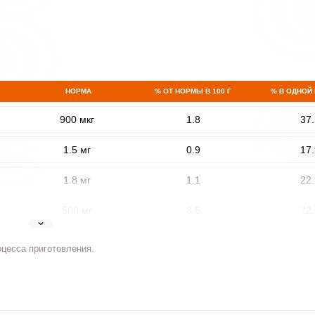
НОРМА
% ОТ НОРМЫ В 100 Г
% В ОДНОЙ
900 мкг
1.8
37.
1.5 мг
0.9
17.
1.8 мг
1.1
22.
500 мг
3.6
72.
5 мг
4.6
91.
оцесса приготовления.
2 мг
2.7
53.
400 мкг
0.8
16.