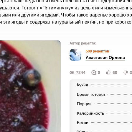
рта к чаю, ведь оно и очень полезно за счет содержания б
рушаются. Готовят «Пятиминутку» из целых или измельченн
ыми или другими ягодами. Чтобы такое варенье хорошо хр
я эти ягоды и содержат натуральный пектин, но при коротко
Автор рецепта:
509 рецептов
Анастасия Орлова
7244
0
60
3
Кухня
Время готовки
Порции
Калорийность
Белки