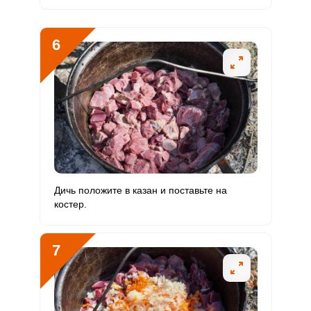
Бор
3014 мкг
1200 мкг
6.4
31.4
6
Ванадий
317.2 мкг
20 мкг
40.3
198.3
Молибден
144 мкг
70 мкг
5.2
25.7
Дичь положите в казан и поставьте на
костер.
7