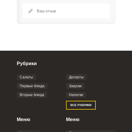
Рубрики
Салаты
Десерты
Фото до 4 шт, до 5 mb
ПРИКРЕПИТЬ
Первые блюда
Закуски
Вторые блюда
Напитки
Отправляя эту форму, вы соглашаетесь с
ВСЕ РУБРИКИ
Правилами сайта
,
Политикой
конфиденциальности
,
Политикой обработки
персональных данных
и
Пользовательским
Меню
Меню
соглашением
.