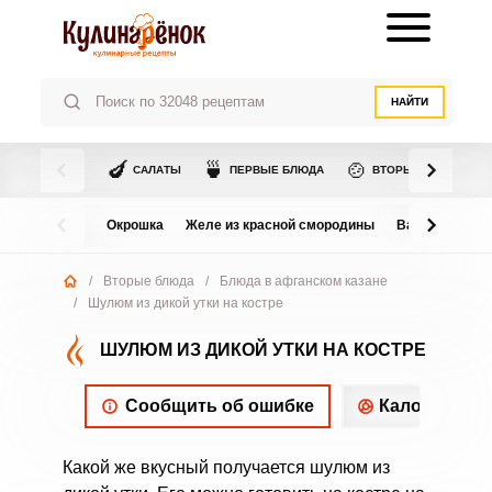
НАЙТИ
🍆
🍵
🍲
САЛАТЫ
ПЕРВЫЕ БЛЮДА
ВТОРЫЕ БЛЮДА
Окрошка
Желе из красной смородины
Варенье из в
/
Вторые блюда
/
Блюда в афганском казане
/
Шулюм из дикой утки на костре
ШУЛЮМ ИЗ ДИКОЙ УТКИ НА КОСТРЕ
Сообщить об ошибке
Калорийнос
Какой же вкусный получается шулюм из