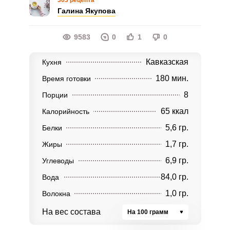
303 рецепта
Галина Якупова
9583
0
1
0
Кавказская
Кухня
180 мин.
Время готовки
8
Порции
65 ккал
Калорийность
5,6 гр.
Белки
1,7 гр.
Жиры
6,9 гр.
Углеводы
84,0 гр.
Вода
1,0 гр.
Волокна
На вес состава
На 100 грамм