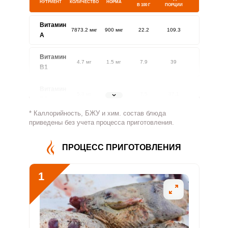
НУТРИЕНТ
КОЛИЧЕСТВО
НОРМА
В 100 Г
ПОРЦИИ
Витамин
7873.2 мкг
900 мкг
22.2
109.3
A
Витамин
4.7 мг
1.5 мг
7.9
39
В1
Витамин
5.3 мг
1.8 мг
7.5
37.1
В2
* Каллорийность, БЖУ и хим. состав блюда
Витамин
приведены без учета процесса приготовления.
599.1 мг
500 мг
3
15
В4
ПРОЦЕСС ПРИГОТОВЛЕНИЯ
Витамин
18.2 мг
5 мг
9.2
45.4
В5
1
Витамин
5.9 мг
2 мг
7.5
37
В6
Витамин
363.4 мкг
400 мкг
2.3
11.4
В9