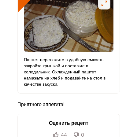
Селен
1.1 мкг
55 мкг
0.5
0.5
Фтор
31 мкг
4000 мкг
0.2
0.2
Хром
2 мкг
50 мкг
1
1
Цинк
0.9 мг
12 мг
1.8
1.9
Паштет переложите в удобную емкость,
Бор
закройте крышкой и поставьте в
200 мкг
1200 мкг
4.1
4.2
холодильник. Охлажденный паштет
намажьте на хлеб и подавайте на стол в
Ванадий
0
20 мкг
0
0
качестве закуски.
Молибден
0
70 мкг
0
0
Приятного аппетита!
Оценить рецепт
44
0