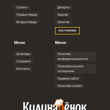
Салаты
Десерты
Фото до 4 шт, до 5 mb
ПРИКРЕПИТЬ
Первые блюда
Закуски
Вторые блюда
Напитки
Отправляя эту форму, вы соглашаетесь с
ВСЕ РУБРИКИ
Правилами сайта
,
Политикой
конфиденциальности
,
Политикой обработки
персональных данных
и
Пользовательским
Меню
Меню
соглашением
.
Кулинары
Политика
конфиденциальности
О проекте
Пользовательское
Контакты
соглашение
ОТПРАВИТЬ КОММЕНТАРИЙ
Правила сайта
Политики cookies