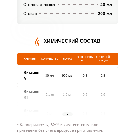
Столовая ложка
20 мл
Стакан
200 мл
ХИМИЧЕСКИЙ СОСТАВ
% ОТ НОРМЫ
% В ОДНОЙ
НУТРИЕНТ
КОЛИЧЕСТВО
НОРМА
В 100 Г
ПОРЦИИ
Витамин
30 мкг
900 мкг
0.8
0.8
A
Витамин
0.1 мг
1.5 мг
0.9
0.9
В1
Витамин
0 мг
1.8 мг
0.3
0.3
В2
* Каллорийность, БЖУ и хим. состав блюда
Витамин
приведены без учета процесса приготовления.
7 мг
500 мг
0.3
0.4