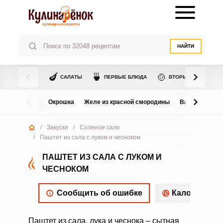
НАЙТИ
🍆
🍵
🍲
САЛАТЫ
ПЕРВЫЕ БЛЮДА
ВТОРЫЕ БЛЮДА
Окрошка
Желе из красной смородины
Варенье из в
/
Закуски
/
Соленое сало
/
Паштет из сала с луком и чесноком
ПАШТЕТ ИЗ САЛА С ЛУКОМ И
ЧЕСНОКОМ
Сообщить об ошибке
Калорийнос
Паштет из сала, лука и чеснока – сытная