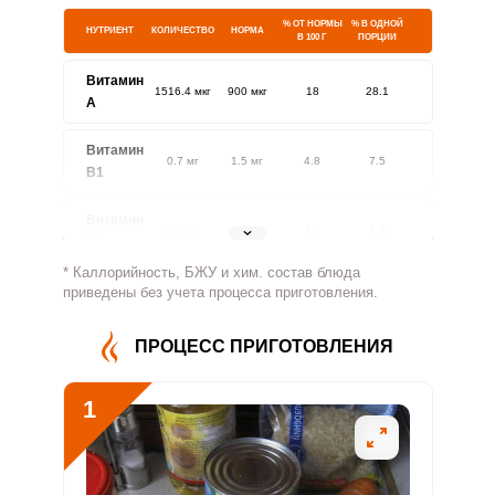
% ОТ НОРМЫ
% В ОДНОЙ
НУТРИЕНТ
КОЛИЧЕСТВО
НОРМА
В 100 Г
ПОРЦИИ
Витамин
1516.4 мкг
900 мкг
18
28.1
A
Витамин
0.7 мг
1.5 мг
4.8
7.5
В1
Витамин
0.6 мг
1.8 мг
3.6
5.6
В2
* Каллорийность, БЖУ и хим. состав блюда
Витамин
приведены без учета процесса приготовления.
288.6 мг
500 мг
6.2
9.6
В4
ПРОЦЕСС ПРИГОТОВЛЕНИЯ
Витамин
3.7 мг
5 мг
7.9
12.3
В5
1
Витамин
1.5 мг
2 мг
8
12.5
В6