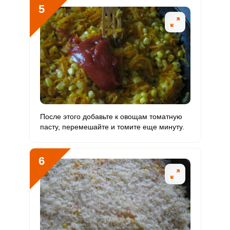
Цинк
6.7 мг
12 мг
6
9.4
5
Бор
614 мкг
1200 мкг
5.5
8.5
Ванадий
69.3 мкг
20 мкг
37
57.8
Молибден
43.2 мкг
70 мкг
6.6
10.3
После этого добавьте к овощам томатную
пасту, перемешайте и томите еще минуту.
6