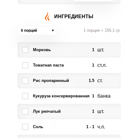
ИНГРЕДИЕНТЫ
1 порция = 156,1 гр.
6 порций
шт.
Морковь
1
ст.л.
Томатная паста
1
ст.
Рис пропаренный
1.5
банка
Кукуруза консервированная
1
шт.
Лук репчатый
1
ч.л.
Соль
1 - 1