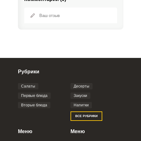
Рубрики
Салаты
Десерты
Фото до 4 шт, до 5 mb
ПРИКРЕПИТЬ
Первые блюда
Закуски
Вторые блюда
Напитки
Отправляя эту форму, вы соглашаетесь с
ВСЕ РУБРИКИ
Правилами сайта
,
Политикой
конфиденциальности
,
Политикой обработки
персональных данных
и
Пользовательским
Меню
Меню
соглашением
.