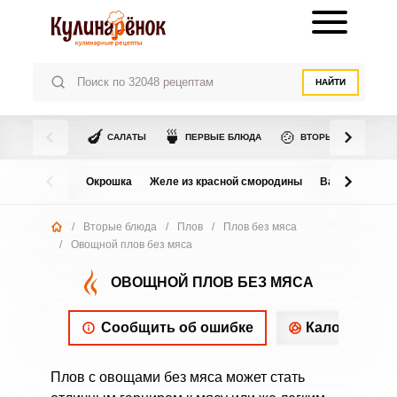
НАЙТИ
🍆
🍵
🍲
САЛАТЫ
ПЕРВЫЕ БЛЮДА
ВТОРЫЕ БЛЮДА
Окрошка
Желе из красной смородины
Варенье из в
/
Вторые блюда
/
Плов
/
Плов без мяса
/
Овощной плов без мяса
ОВОЩНОЙ ПЛОВ БЕЗ МЯСА
Сообщить об ошибке
Калорийнос
Плов с овощами без мяса может стать