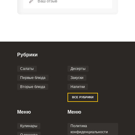
Рубрики
Салаты
Десерты
Фото до 4 шт, до 5 mb
ПРИКРЕПИТЬ
Первые блюда
Закуски
Вторые блюда
Напитки
Отправляя эту форму, вы соглашаетесь с
ВСЕ РУБРИКИ
Правилами сайта
,
Политикой
конфиденциальности
,
Политикой обработки
персональных данных
и
Пользовательским
Меню
Меню
соглашением
.
Кулинары
Политика
конфиденциальности