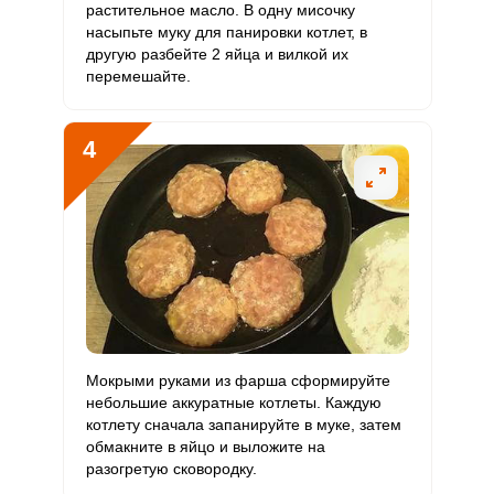
растительное масло. В одну мисочку
насыпьте муку для панировки котлет, в
Кобальт
31.1 мкг
10 мкг
19.9
31.1
другую разбейте 2 яйца и вилкой их
перемешайте.
Литий
0
70 мкг
0
0
Марганец
1.2 мкг
2 мкг
3.8
5.9
4
Медь
1291.2 мкг
1000 мкг
8.3
12.9
Никель
8.2 мкг
200 мкг
0.3
0.4
Рубидий
952 мкг
200 мкг
30.4
47.6
Селен
272.7 мкг
55 мкг
31.7
49.6
Фтор
175.2 мкг
4000 мкг
0.3
0.4
Мокрыми руками из фарша сформируйте
небольшие аккуратные котлеты. Каждую
Хром
12.8 мкг
50 мкг
1.6
2.6
котлету сначала запанируйте в муке, затем
обмакните в яйцо и выложите на
Цинк
33.9 мг
12 мг
18
28.2
разогретую сковородку.