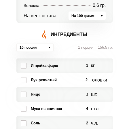
0,6 гр.
Волокна
На вес состава
На 100 грамм
ИНГРЕДИЕНТЫ
1 порция = 156,5 гр.
10 порций
кг
Индейка фарш
1
головки
Лук репчатый
2
шт.
Яйцо
3
ст.л.
Мука пшеничная
4
ч.л.
Соль
2