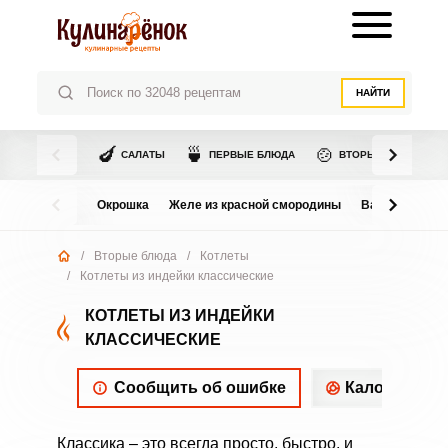
НАЙТИ
🍆
🍵
🍲
САЛАТЫ
ПЕРВЫЕ БЛЮДА
ВТОРЫЕ БЛЮДА
Окрошка
Желе из красной смородины
Варенье из в
/
Вторые блюда
/
Котлеты
/
Котлеты из индейки классические
КОТЛЕТЫ ИЗ ИНДЕЙКИ
КЛАССИЧЕСКИЕ
Сообщить об ошибке
Калорийнос
Классика – это всегда просто, быстро, и