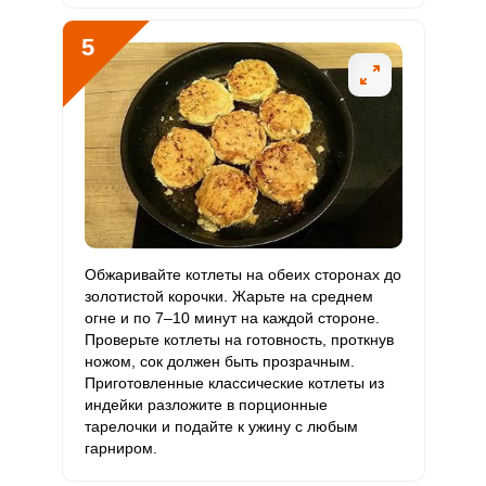
Бор
437 мкг
1200 мкг
2.3
3.6
5
Ванадий
90 мкг
20 мкг
28.8
45
Молибден
44.4 мкг
70 мкг
4.1
6.3
Обжаривайте котлеты на обеих сторонах до
золотистой корочки. Жарьте на среднем
огне и по 7–10 минут на каждой стороне.
Проверьте котлеты на готовность, проткнув
ножом, сок должен быть прозрачным.
Приготовленные классические котлеты из
индейки разложите в порционные
тарелочки и подайте к ужину с любым
гарниром.