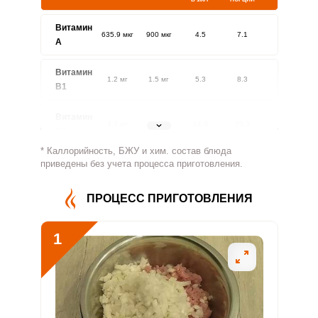
Витамин
635.9 мкг
900 мкг
4.5
7.1
A
Витамин
1.2 мг
1.5 мг
5.3
8.3
В1
Витамин
4.2 мг
1.8 мг
14.9
23.3
В2
* Каллорийность, БЖУ и хим. состав блюда
Витамин
приведены без учета процесса приготовления.
1237.8 мг
500 мг
15.8
24.8
В4
ПРОЦЕСС ПРИГОТОВЛЕНИЯ
Витамин
15.6 мг
5 мг
20
31.3
В5
1
Витамин
5.9 мг
2 мг
18.8
29.5
В6
Витамин
64.6 мкг
400 мкг
1
1.6
В9