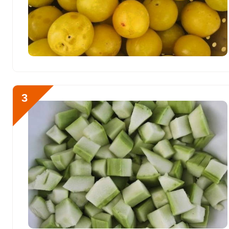
200 мг
Сера
0
Фосфор
370.1 мг
Хлор
Отправляя эту форму, вы соглашае
0
Политикой конфиденциальности
,
П
персональных данных
и
Пользоват
Алюминий
721 мкг
3
Железо
26 мг
Йод
0.2 мкг
Подготовим необходимые
Кобальт
11 мкг
Литий
0
Марганец
1.1 мкг
Медь
460 мкг