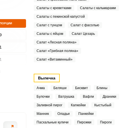
Салаты с креветками
Салаты с кальмарами
Салаты с пекинской капустой
 ПОРЦИИ
Салат с тунцом
Салат с фасолью
Салаты с яйцом
Салат Цезарь
9
Салат «Лесная поляна»
1
Салат «Грибная поляна»
1
Салат «Витаминный»
3
Выпечка
7
Ачма
Беляши
Бисквит
Блины
3
Булочки
Ватрушка
Вафли
Драники
Заливной пирог
Капкейки
Кыстыбый
7
Манник
Оладьи
Панкейки
Пасхальные куличи
Пирожки
Пироги