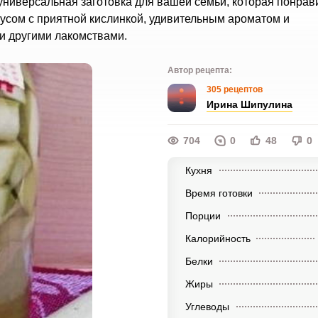
 универсальная заготовка для вашей семьи, которая понрав
усом с приятной кислинкой, удивительным ароматом и
и другими лакомствами.
Автор рецепта:
305 рецептов
Ирина Шипулина
704
0
48
0
Кухня
Время готовки
Порции
Калорийность
Белки
Жиры
Углеводы