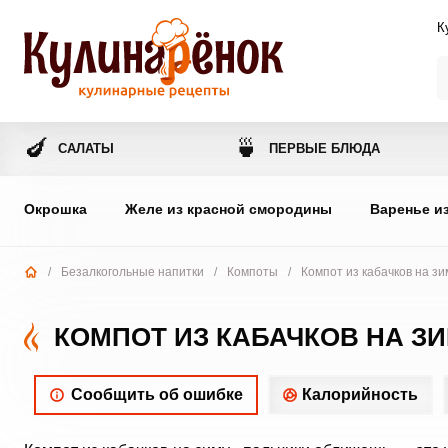
К
🍆
🍵
САЛАТЫ
ПЕРВЫЕ БЛЮДА
Окрошка
Желе из красной смородины
Варенье и
/
Безалкогольные напитки
/
Компоты
/
Компот из кабачков на з
КОМПОТ ИЗ КАБАЧКОВ НА З
Сообщить об ошибке
Калорийность