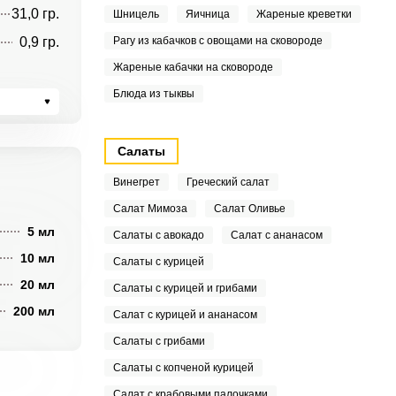
31,0 гр.
Шницель
Яичница
Жареные креветки
0,9 гр.
Рагу из кабачков с овощами на сковороде
Жареные кабачки на сковороде
Блюда из тыквы
Салаты
Винегрет
Греческий салат
Салат Мимоза
Салат Оливье
5 мл
Салаты с авокадо
Салат с ананасом
10 мл
Салаты с курицей
20 мл
Салаты с курицей и грибами
200 мл
Салат с курицей и ананасом
Салаты с грибами
Салаты с копченой курицей
Салат с крабовыми палочками