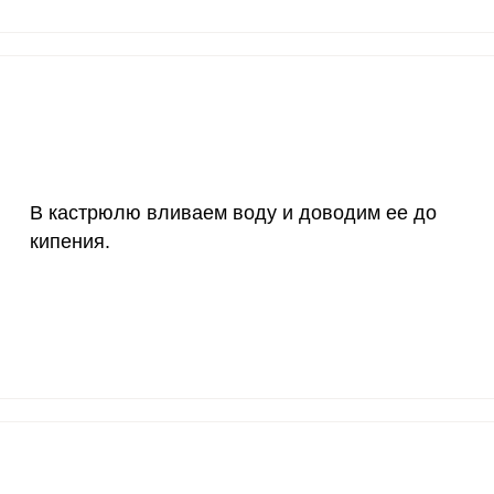
200 мкг
0.2
1.
200 мкг
3.7
3
55 мкг
0.1
1.
4000 мкг
0
0.
В кастрюлю вливаем воду и доводим ее до
50 мкг
0.6
6
кипения.
12 мг
0.7
6.
1200 мкг
0.5
5.
20 мкг
10.3
103
70 мкг
1.2
12.