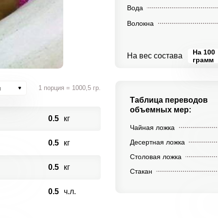
Вода
Волокна
На 100
На вес состава
грамм
и
1 порция = 1000,5 гр.
Таблица переводов
объемных мер:
0.5
кг
Чайная ложка
Десертная ложка
0.5
кг
Столовая ложка
0.5
кг
Стакан
0.5
ч.л.