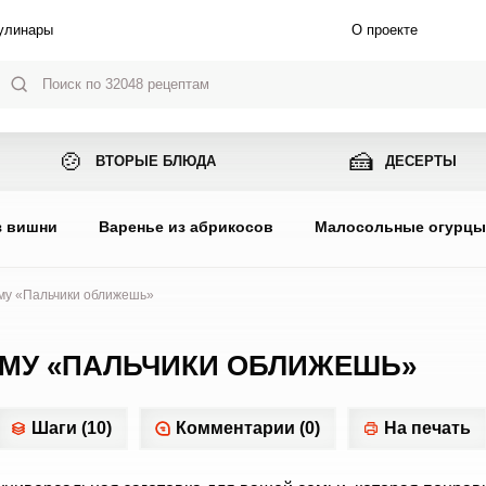
улинары
О проекте
🍲
🍰
ВТОРЫЕ БЛЮДА
ДЕСЕРТЫ
з вишни
Варенье из абрикосов
Малосольные огурц
иму «Пальчики оближешь»
ИМУ «ПАЛЬЧИКИ ОБЛИЖЕШЬ»
Шаги (10)
Комментарии (0)
На печать