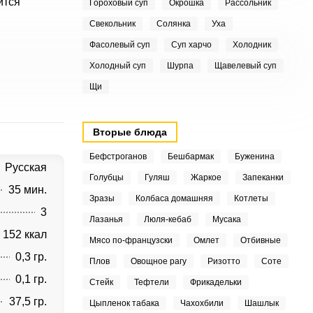
ится
Гороховый суп
Окрошка
Рассольник
Свекольник
Солянка
Уха
Фасолевый суп
Суп харчо
Холодник
Холодный суп
Шурпа
Щавелевый суп
Щи
Вторые блюда
Бефстроганов
Бешбармак
Буженина
Русская
Голубцы
Гуляш
Жаркое
Запеканки
35 мин.
Зразы
Колбаса домашняя
Котлеты
3
Лазанья
Люля-кебаб
Мусака
152 ккал
Мясо по-французски
Омлет
Отбивные
0,3 гр.
Плов
Овощное рагу
Ризотто
Соте
0,1 гр.
Стейк
Тефтели
Фрикадельки
37,5 гр.
Цыпленок табака
Чахохбили
Шашлык