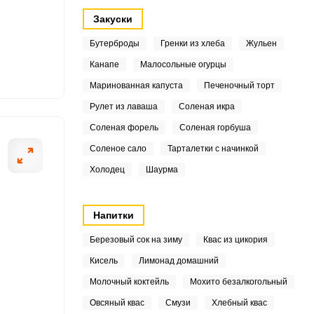
1
Закуски
Бутерброды
Гренки из хлеба
Жульен
4
Канапе
Малосольные огурцы
Маринованная капуста
Печеночный торт
ОТПРАВИТЬ СООБЩЕНИЕ
Рулет из лаваша
Соленая икра
.1
Соленая форель
Соленая горбуша
Соленое сало
Тарталетки с начинкой
2
Холодец
Шаурма
Алычу перебира
7
Напитки
Березовый сок на зиму
Квас из цикория
Кисель
Лимонад домашний
9
Молочный коктейль
Мохито безалкогольный
3
Овсяный квас
Смузи
Хлебный квас