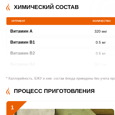
ХИМИЧЕСКИЙ СОСТАВ
НУТРИЕНТ
КОЛИЧЕСТВО
Витамин A
320 мкг
Витамин В1
0.5 мг
Витамин В2
0.6 мг
Витамин В4
95.1 мг
Витамин В5
1 мг
* Каллорийность, БЖУ и хим. состав блюда приведены без учета пр
Витамин В6
1.1 мг
ПРОЦЕСС ПРИГОТОВЛЕНИЯ
Витамин В9
140.2 мкг
1
Витамин В12
0