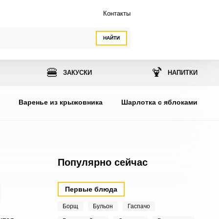
Контакты
НАЙТИ
🍔
🍹
ЗАКУСКИ
НАПИТКИ
ы
Варенье из крыжовника
Шарлотка с яблоками
Популярно сейчас
Первые блюда
Борщ
Бульон
Гаспачо