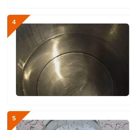
Никель
11 мкг
Рубидий
222 мкг
4
Селен
2 мкг
Фтор
44 мкг
Хром
9 мкг
Цинк
2.5 мг
Бор
192 мкг
Ванадий
62 мкг
Молибден
26 мкг
5