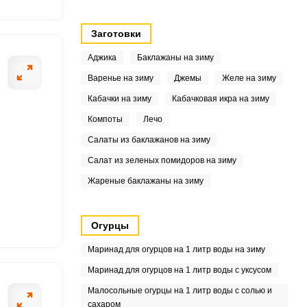
8
Заготовки
7
Аджика
Баклажаны на зиму
2
Варенье на зиму
Джемы
Желе на зиму
Кабачки на зиму
Кабачковая икра на зиму
4
Компоты
Лечо
Салаты из баклажанов на зиму
Салат из зеленых помидоров на зиму
9
Жареные баклажаны на зиму
3
.3
Огурцы
Маринад для огурцов на 1 литр воды на зиму
4
Маринад для огурцов на 1 литр воды с уксусом
Малосольные огурцы на 1 литр воды с солью и
сахаром