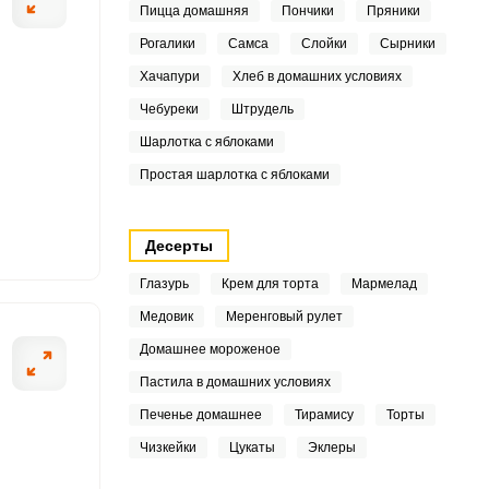
Пицца домашняя
Пончики
Пряники
.9
Рогалики
Самса
Слойки
Сырники
Хачапури
Хлеб в домашних условиях
Чебуреки
Штрудель
9
ШАГ
2 ИЗ 10
Шарлотка с яблоками
7
Простая шарлотка с яблоками
9
Десерты
0
Глазурь
Крем для торта
Мармелад
2
Медовик
Меренговый рулет
5
Домашнее мороженое
Пастила в домашних условиях
.3
Печенье домашнее
Тирамису
Торты
5
Чизкейки
Цукаты
Эклеры