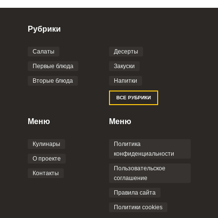
Рубрики
Салаты
Десерты
Фото до 4 шт, до 5 mb
ПРИКРЕПИТЬ
Первые блюда
Закуски
Вторые блюда
Напитки
Отправляя эту форму, вы соглашаетесь с
ВСЕ РУБРИКИ
Правилами сайта
,
Политикой
конфиденциальности
,
Политикой обработки
персональных данных
и
Пользовательским
Меню
Меню
соглашением
.
Кулинары
Политика
конфиденциальности
О проекте
Пользовательское
Контакты
соглашение
ОТПРАВИТЬ КОММЕНТАРИЙ
Правила сайта
Политики cookies