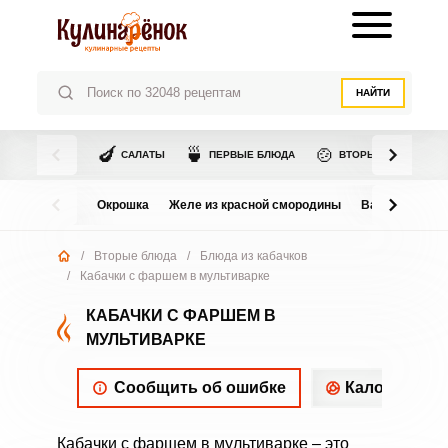
НАЙТИ
🍆
🍵
🍲
САЛАТЫ
ПЕРВЫЕ БЛЮДА
ВТОРЫЕ БЛЮДА
Окрошка
Желе из красной смородины
Варенье из в
/
Вторые блюда
/
Блюда из кабачков
/
Кабачки с фаршем в мультиварке
КАБАЧКИ С ФАРШЕМ В
МУЛЬТИВАРКЕ
Сообщить об ошибке
Калорийнос
Кабачки с фаршем в мультиварке – это