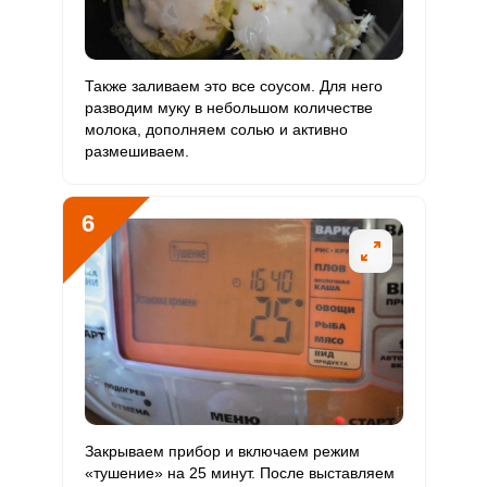
Цинк
6.1 мг
12 мг
2.2
12.8
Бор
442.2 мкг
1200 мкг
1.6
9.2
Также заливаем это все соусом. Для него
разводим муку в небольшом количестве
Ванадий
102.2 мкг
20 мкг
21.8
127.8
молока, дополняем солью и активно
размешиваем.
Молибден
49.9 мкг
70 мкг
3
17.8
6
Закрываем прибор и включаем режим
«тушение» на 25 минут. После выставляем