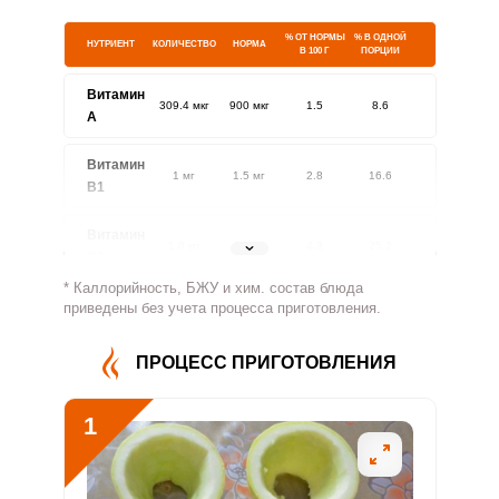
% ОТ НОРМЫ
% В ОДНОЙ
НУТРИЕНТ
КОЛИЧЕСТВО
НОРМА
В 100 Г
ПОРЦИИ
Витамин
309.4 мкг
900 мкг
1.5
8.6
A
Витамин
1 мг
1.5 мг
2.8
16.6
В1
Витамин
1.8 мг
1.8 мг
4.3
25.2
В2
* Каллорийность, БЖУ и хим. состав блюда
Витамин
приведены без учета процесса приготовления.
173.9 мг
500 мг
1.5
8.7
В4
ПРОЦЕСС ПРИГОТОВЛЕНИЯ
Витамин
2 мг
5 мг
1.7
9.8
В5
1
Витамин
1.9 мг
2 мг
4
23.6
В6