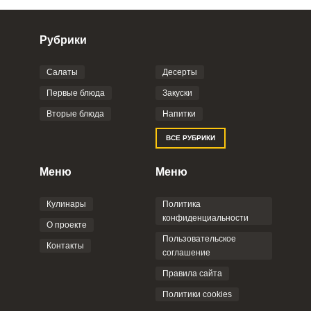
Рубрики
Салаты
Десерты
Фото до 4 шт, до 5 mb
ПРИКРЕПИТЬ
Первые блюда
Закуски
Вторые блюда
Напитки
Отправляя эту форму, вы соглашаетесь с
ВСЕ РУБРИКИ
Правилами сайта
,
Политикой
конфиденциальности
,
Политикой обработки
персональных данных
и
Пользовательским
Меню
Меню
соглашением
.
Кулинары
Политика
конфиденциальности
О проекте
Пользовательское
Контакты
соглашение
ОТПРАВИТЬ КОММЕНТАРИЙ
Правила сайта
Политики cookies