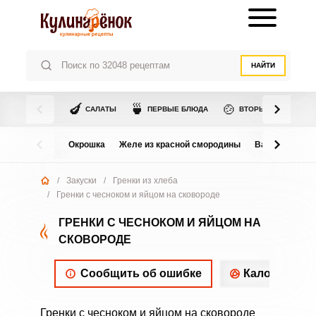
НАЙТИ
🍆
🍵
🍲
САЛАТЫ
ПЕРВЫЕ БЛЮДА
ВТОРЫЕ БЛЮДА
Окрошка
Желе из красной смородины
Варенье из в
/
Закуски
/
Гренки из хлеба
/
Гренки с чесноком и яйцом на сковороде
ГРЕНКИ С ЧЕСНОКОМ И ЯЙЦОМ НА
СКОВОРОДЕ
Сообщить об ошибке
Калорийнос
Гренки с чесноком и яйцом на сковороде