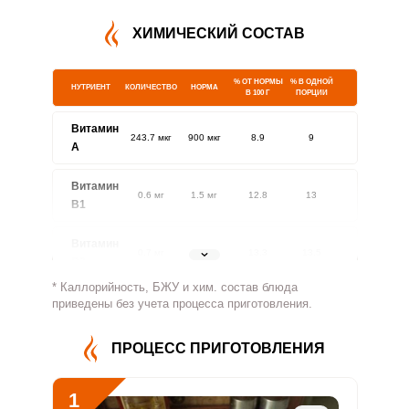
ХИМИЧЕСКИЙ СОСТАВ
% ОТ НОРМЫ
% В ОДНОЙ
НУТРИЕНТ
КОЛИЧЕСТВО
НОРМА
В 100 Г
ПОРЦИИ
Витамин
243.7 мкг
900 мкг
8.9
9
A
Витамин
0.6 мг
1.5 мг
12.8
13
В1
Витамин
0.7 мг
1.8 мг
13.3
13.5
В2
* Каллорийность, БЖУ и хим. состав блюда
Витамин
приведены без учета процесса приготовления.
156 мг
500 мг
10.3
10.4
В4
ПРОЦЕСС ПРИГОТОВЛЕНИЯ
Витамин
1.4 мг
5 мг
9.2
9.3
В5
1