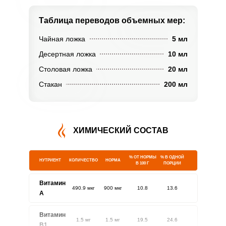
Таблица переводов
объемных мер:
Чайная ложка
5 мл
Десертная ложка
10 мл
Столовая ложка
20 мл
Стакан
200 мл
ХИМИЧЕСКИЙ СОСТАВ
% ОТ НОРМЫ
% В ОДНОЙ
НУТРИЕНТ
КОЛИЧЕСТВО
НОРМА
В 100 Г
ПОРЦИИ
Витамин
490.9 мкг
900 мкг
10.8
13.6
A
Витамин
1.5 мг
1.5 мг
19.5
24.6
В1