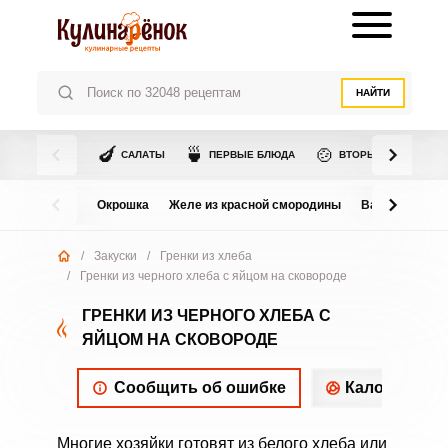
НАЙТИ
🍆
🍵
🍲
САЛАТЫ
ПЕРВЫЕ БЛЮДА
ВТОРЫЕ БЛЮДА
Окрошка
Желе из красной смородины
Варенье из в
/
Закуски
/
Гренки из хлеба
/
Гренки из черного хлеба с яйцом на сковороде
ГРЕНКИ ИЗ ЧЕРНОГО ХЛЕБА С
ЯЙЦОМ НА СКОВОРОДЕ
Сообщить об ошибке
Калорийнос
Многие хозяйки готовят из белого хлеба или