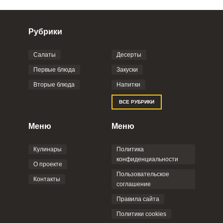
Рубрики
Салаты
Десерты
Фото до 4 шт, до 5 mb
ПРИКРЕПИТЬ
Первые блюда
Закуски
Вторые блюда
Напитки
Отправляя эту форму, вы соглашаетесь с
ВСЕ РУБРИКИ
Правилами сайта
,
Политикой
конфиденциальности
,
Политикой обработки
персональных данных
и
Пользовательским
Меню
Меню
соглашением
.
Кулинары
Политика
конфиденциальности
О проекте
Пользовательское
Контакты
соглашение
ОТПРАВИТЬ КОММЕНТАРИЙ
Правила сайта
Политики cookies