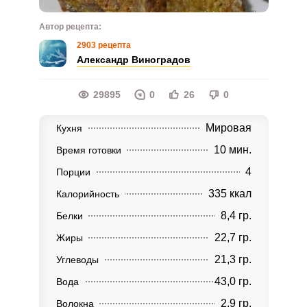
Автор рецепта:
2903 рецепта
Александр Виноградов
29895
0
26
0
Мировая
Кухня
10 мин.
Время готовки
4
Порции
335 ккал
Калорийность
8,4 гр.
Белки
22,7 гр.
Жиры
21,3 гр.
Углеводы
43,0 гр.
Вода
2,9 гр.
Волокна