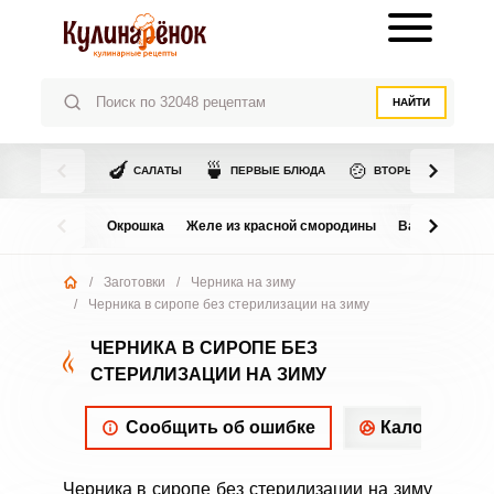
НАЙТИ
🍆
🍵
🍲
САЛАТЫ
ПЕРВЫЕ БЛЮДА
ВТОРЫЕ БЛЮДА
Окрошка
Желе из красной смородины
Варенье из в
/
Заготовки
/
Черника на зиму
/
Черника в сиропе без стерилизации на зиму
ЧЕРНИКА В СИРОПЕ БЕЗ
СТЕРИЛИЗАЦИИ НА ЗИМУ
Сообщить об ошибке
Калорийнос
Черника в сиропе без стерилизации на зиму