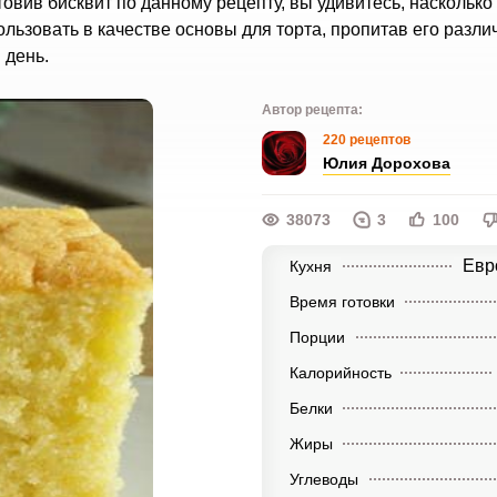
товив бисквит по данному рецепту, вы удивитесь, насколько
льзовать в качестве основы для торта, пропитав его разл
 день.
Автор рецепта:
220 рецептов
Юлия Дорохова
38073
3
100
Евр
Кухня
Время готовки
Порции
Калорийность
Белки
Жиры
Углеводы