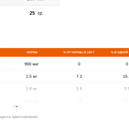
25
гр.
НОРМА
% ОТ НОРМЫ В 100 Г
% В ОДНОЙ
900 мкг
0
0
1.5 мг
7.2
15.
1.8 мг
1.6
3.
500 мг
6.5
13.
5 мг
3.8
8.
оцесса приготовления.
2 мг
5.4
11.