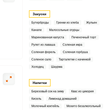
8
Закуски
Бутерброды
Гренки из хлеба
Жульен
9
Канапе
Малосольные огурцы
7
ОТПРАВИТЬ СООБЩЕНИЕ
Маринованная капуста
Печеночный торт
Рулет из лаваша
Соленая икра
3
Соленая форель
Соленая горбуша
2
Соленое сало
Тарталетки с начинкой
еваться духовку на 180
Далее вливаем 
Холодец
Шаурма
нильный сахар и
6
Напитки
3
Березовый сок на зиму
Квас из цикория
3
Кисель
Лимонад домашний
Молочный коктейль
Мохито безалкогольный