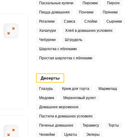
Пасхальные куличи
Пирожки
Пироги
Пицца домашняя
Пончики
Пряники
Рогалики
Самса
Слойки
Сырники
ШАГ
Хачапури
Хлеб в домашних условиях
2 ИЗ 6
Чебуреки
Штрудель
Шарлотка с яблоками
Простая шарлотка с яблоками
3
3
Десерты
Глазурь
Крем для торта
Мармелад
Медовик
Меренговый рулет
5
Домашнее мороженое
8
Пастила в домашних условиях
Печенье домашнее
Тирамису
Торты
3
Чизкейки
Цукаты
Эклеры