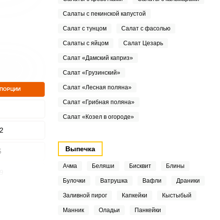
Салаты с пекинской капустой
Салат с тунцом
Салат с фасолью
Салаты с яйцом
Салат Цезарь
Салат «Дамский каприз»
Салат «Грузинский»
Салат «Лесная поляна»
 ПОРЦИИ
Салат «Грибная поляна»
Салат «Козел в огороде»
2
Выпечка
5
Ачма
Беляши
Бисквит
Блины
9
Булочки
Ватрушка
Вафли
Драники
1
Заливной пирог
Капкейки
Кыстыбый
Манник
Оладьи
Панкейки
5