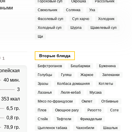
 он
Гороховый суп
Окрошка
Рассольник
ичными
Свекольник
Солянка
Уха
Фасолевый суп
Суп харчо
Холодник
Холодный суп
Шурпа
Щавелевый суп
Щи
Вторые блюда
1
Бефстроганов
Бешбармак
Буженина
опейская
Голубцы
Гуляш
Жаркое
Запеканки
40 мин.
Зразы
Колбаса домашняя
Котлеты
3
Лазанья
Люля-кебаб
Мусака
353 ккал
Мясо по-французски
Омлет
Отбивные
6,5 гр.
Плов
Овощное рагу
Ризотто
Соте
0,8 гр.
Стейк
Тефтели
Фрикадельки
78,9 гр.
Цыпленок табака
Чахохбили
Шашлык