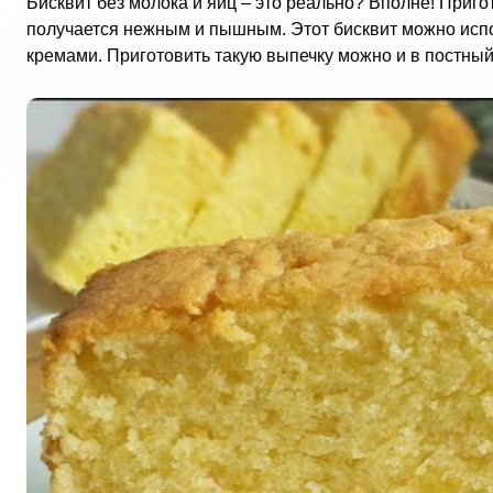
Бисквит без молока и яиц – это реально? Вполне! Приго
получается нежным и пышным. Этот бисквит можно испо
кремами. Приготовить такую выпечку можно и в постный