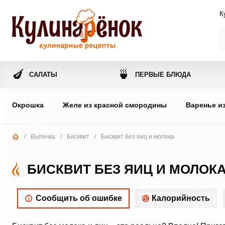
К
🍆
🍵
САЛАТЫ
ПЕРВЫЕ БЛЮДА
Окрошка
Желе из красной смородины
Варенье и
/
Выпечка
/
Бисквит
/
Бисквит без яиц и молока
БИСКВИТ БЕЗ ЯИЦ И МОЛОК
Сообщить об ошибке
Калорийность