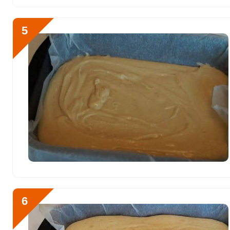
Молибден
50 мкг
5
6