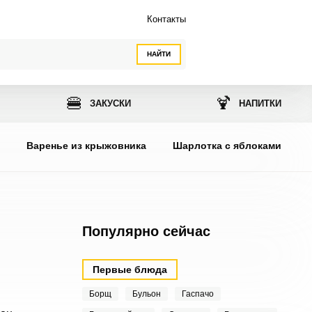
Контакты
НАЙТИ
🍔
🍹
ЗАКУСКИ
НАПИТКИ
ы
Варенье из крыжовника
Шарлотка с яблоками
Популярно сейчас
Первые блюда
Борщ
Бульон
Гаспачо