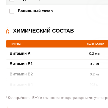
Ванильный сахар
ХИМИЧЕСКИЙ СОСТАВ
НУТРИЕНТ
КОЛИЧЕСТВО
Витамин A
0.2 мкг
Витамин В1
0.7 мг
Витамин В2
0.2 мг
Витамин В4
208 мг
Витамин В5
1.2 мг
* Каллорийность, БЖУ и хим. состав блюда приведены без учета пр
Витамин В6
0.7 мг