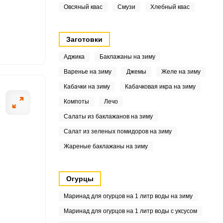
Овсяный квас
Смузи
Хлебный квас
7
Заготовки
4
Аджика
Баклажаны на зиму
5
Варенье на зиму
Джемы
Желе на зиму
Кабачки на зиму
Кабачковая икра на зиму
Компоты
Лечо
6
Салаты из баклажанов на зиму
7
Салат из зеленых помидоров на зиму
Жареные баклажаны на зиму
9
1
Огурцы
1
Маринад для огурцов на 1 литр воды на зиму
Маринад для огурцов на 1 литр воды с уксусом
0