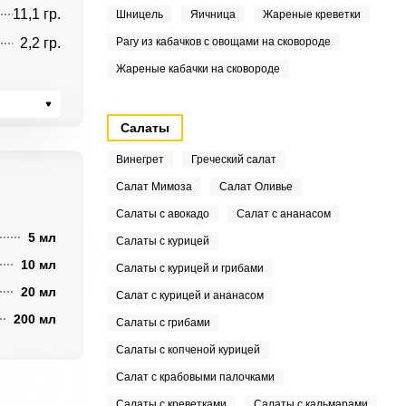
11,1 гр.
Шницель
Яичница
Жареные креветки
2,2 гр.
Рагу из кабачков с овощами на сковороде
Жареные кабачки на сковороде
Салаты
Винегрет
Греческий салат
Салат Мимоза
Салат Оливье
Салаты с авокадо
Салат с ананасом
5 мл
Салаты с курицей
10 мл
Салаты с курицей и грибами
20 мл
Салат с курицей и ананасом
200 мл
Салаты с грибами
Салаты с копченой курицей
Салат с крабовыми палочками
Салаты с креветками
Салаты с кальмарами