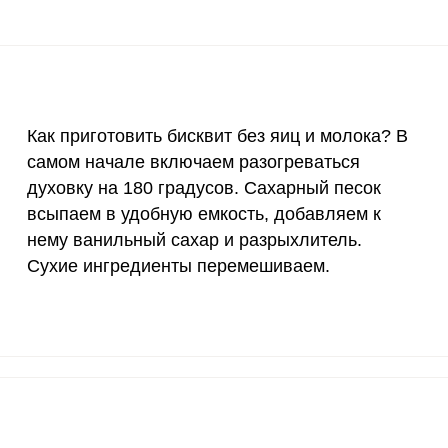
400 мкг
4.3
9
3 мкг
0
0
90 мкг
0
0
Как приготовить бисквит без яиц и молока? В
самом начале включаем разогреваться
10 мкг
0
0
духовку на 180 градусов. Сахарный песок
15 мг
6.7
14.
всыпаем в удобную емкость, добавляем к
ВХОД НА САЙТ
РЕГИСТРАЦИЯ
нему ванильный сахар и разрыхлитель.
50 мг
2.5
5.
Сухие ингредиенты перемешиваем.
е
Войдите
120 мкг
0
0
с помощью социальных сетей:
20 мг
9.2
19.
2500 мг
9.8
20.
или
1000 мг
8.1
17.