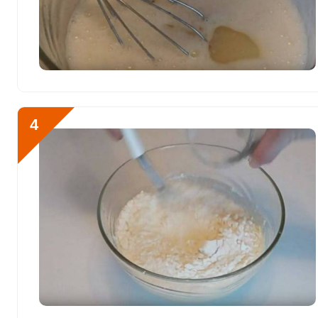
Марганец
2.4 мкг
Медь
419.9 мкг
Никель
8.8 мкг
Рубидий
0
4
Селен
24 мкг
Фтор
88 мкг
Хром
8.8 мкг
Цинк
2.9 мг
Бор
148 мкг
Ванадий
360 мкг