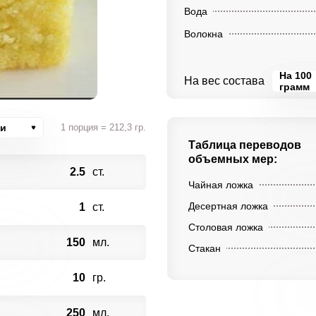
Вода
Волокна
На 100
На вес состава
грамм
ии
1 порция = 212,3 гр.
Таблица переводов
объемных мер:
2.5
ст.
Чайная ложка
Десертная ложка
1
ст.
Столовая ложка
150
мл.
Стакан
10
гр.
250
мл.