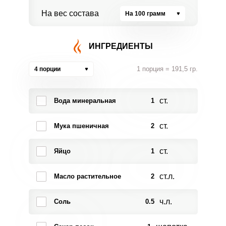
На вес состава
На 100 грамм
ИНГРЕДИЕНТЫ
1 порция = 191,5 гр.
4 порции
ст.
Вода минеральная
1
ст.
Мука пшеничная
2
ст.
Яйцо
1
ст.л.
Масло растительное
2
ч.л.
Соль
0.5