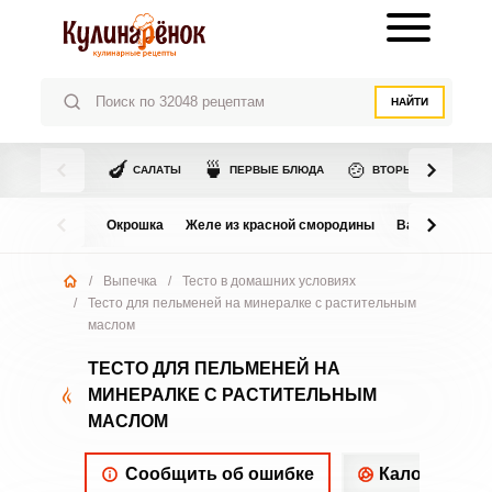
НАЙТИ
🍆
🍵
🍲
САЛАТЫ
ПЕРВЫЕ БЛЮДА
ВТОРЫЕ БЛЮДА
Окрошка
Желе из красной смородины
Варенье из в
/
Выпечка
/
Тесто в домашних условиях
/
Тесто для пельменей на минералке с растительным
маслом
ТЕСТО ДЛЯ ПЕЛЬМЕНЕЙ НА
МИНЕРАЛКЕ С РАСТИТЕЛЬНЫМ
МАСЛОМ
Сообщить об ошибке
Калорийнос