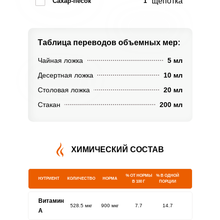
щепотка
Сахар-песок
1
Таблица переводов
объемных мер:
Чайная ложка
5 мл
Десертная ложка
10 мл
Столовая ложка
20 мл
Стакан
200 мл
ХИМИЧЕСКИЙ СОСТАВ
% ОТ НОРМЫ
% В ОДНОЙ
НУТРИЕНТ
КОЛИЧЕСТВО
НОРМА
В 100 Г
ПОРЦИИ
Витамин
528.5 мкг
900 мкг
7.7
14.7
A