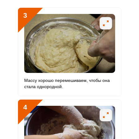
Кремний
12.8 мг
30 мг
5.6
10.7
3
Магний
339.8 мг
400 мг
11.1
21.2
Натрий
4414.5 мг
1300 мг
44.3
84.9
Сера
585 мг
500 мг
15.3
29.3
Фосфор
663.8 мг
800 мг
10.8
20.7
Хлор
3360.5 мг
2300 мг
19.1
36.5
Массу хорошо перемешиваем, чтобы она
Алюминий
0
30 мкг
0
0
стала однородной.
Железо
10.1 мг
18 мг
7.4
14.1
4
Йод
44.8 мкг
150 мкг
3.9
7.5
Кобальт
25.9 мкг
10 мкг
33.8
64.7
Литий
0
70 мкг
0
0