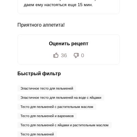
даем ему настояться еще 15 мин.
Молибден
57.5 мкг
70 мкг
10.7
20.5
Приятного аппетита!
Оценить рецепт
36
0
Быстрый фильтр
Эластичное тесто для пельменей
Эластичное тесто для пельменей на воде с яйцами
Тесто для пельменей с растительным маслом
Тесто для пельменей и вареников
Тесто для пельменей с яйцами и растительным маслом
Тесто для пельменей