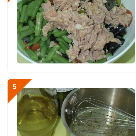
Фтор
2041.2 мкг
Хром
186.8 мкг
Цинк
3.9 мг
Бор
69 мкг
Ванадий
0
Молибден
13.7 мкг
5