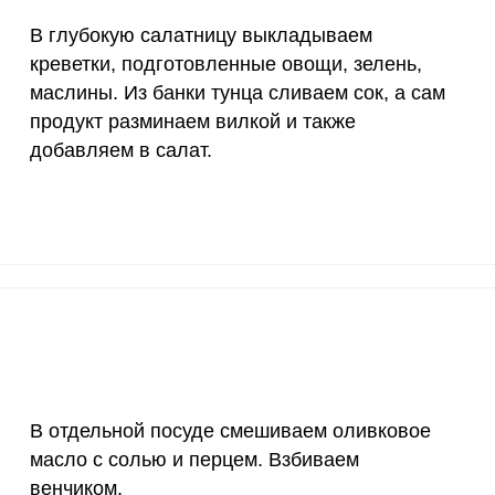
В глубокую салатницу выкладываем
4000 мкг
5.8
8.
креветки, подготовленные овощи, зелень,
50 мкг
42.3
62.
маслины. Из банки тунца сливаем сок, а сам
продукт разминаем вилкой и также
12 мг
3.7
5.
добавляем в салат.
1200 мкг
0.7
1
20 мкг
0
0
70 мкг
2.2
3.
В отдельной посуде смешиваем оливковое
масло с солью и перцем. Взбиваем
венчиком.