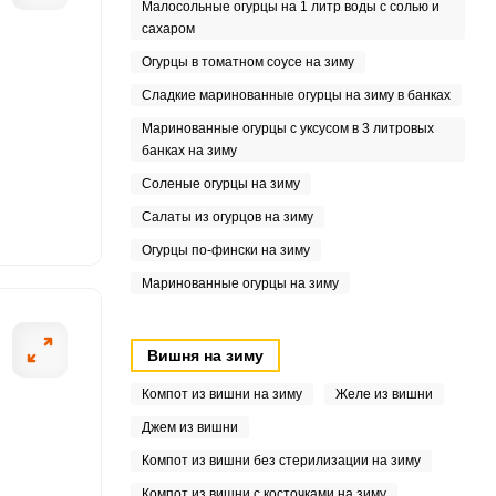
Малосольные огурцы на 1 литр воды с солью и
сахаром
5
Огурцы в томатном соусе на зиму
3
Сладкие маринованные огурцы на зиму в банках
Маринованные огурцы с уксусом в 3 литровых
5
банках на зиму
Соленые огурцы на зиму
Салаты из огурцов на зиму
Огурцы по-фински на зиму
3
Маринованные огурцы на зиму
Вишня на зиму
Компот из вишни на зиму
Желе из вишни
Джем из вишни
Компот из вишни без стерилизации на зиму
Компот из вишни с косточками на зиму