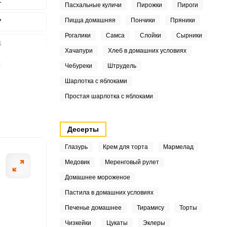
1
Пасхальные куличи
Пирожки
Пироги
Пицца домашняя
Пончики
Пряники
7
Рогалики
Самса
Слойки
Сырники
6
Хачапури
Хлеб в домашних условиях
ШАГ
2 ИЗ 6
2
Чебуреки
Штрудель
Шарлотка с яблоками
8
Простая шарлотка с яблоками
5
Десерты
8
Глазурь
Крем для торта
Мармелад
3
Медовик
Меренговый рулет
9
Домашнее мороженое
Пастила в домашних условиях
3
Печенье домашнее
Тирамису
Торты
5
Чизкейки
Цукаты
Эклеры