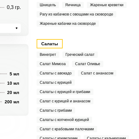
Шницель
Яичница
Жареные креветки
0,3 гр.
Рагу из кабачков с овощами на сковороде
Жареные кабачки на сковороде
Салаты
Винегрет
Греческий салат
Салат Мимоза
Салат Оливье
Салаты с авокадо
Салат с ананасом
5 мл
Салаты с курицей
10 мл
Салаты с курицей и грибами
20 мл
Салат с курицей и ананасом
200 мл
Салаты с грибами
Салаты с копченой курицей
Салат с крабовыми палочками
Салаты с креветками
Салаты с кальмарами