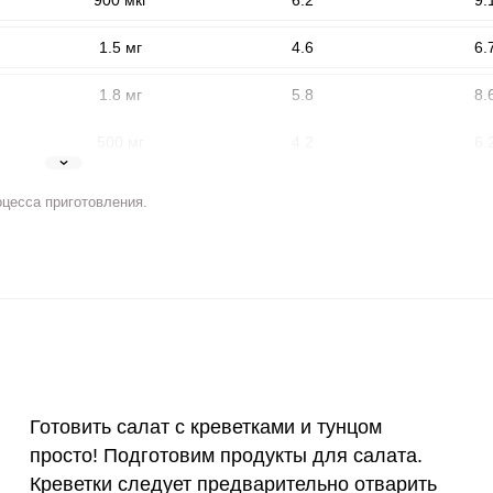
900 мкг
6.2
9.
1.5 мг
4.6
6.
1.8 мг
5.8
8.
500 мг
4.2
6.
5 мг
2.6
3.
оцесса приготовления.
2 мг
5.8
8.
ВХОД НА САЙТ
РЕГИСТРАЦИЯ
400 мкг
2.6
3.
е
Войдите
3 мкг
8.4
12.
с помощью социальных сетей:
90 мкг
8.1
11.
Готовить салат с креветками и тунцом
10 мкг
0.2
0.
или
просто! Подготовим продукты для салата.
15 мг
10.5
15.
Креветки следует предварительно отварить