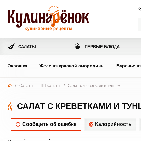
К
🍆
🍵
САЛАТЫ
ПЕРВЫЕ БЛЮДА
Окрошка
Желе из красной смородины
Варенье и
/
Салаты
/
ПП салаты
/
Салат с креветками и тунцом
САЛАТ С КРЕВЕТКАМИ И ТУ
Сообщить об ошибке
Калорийность