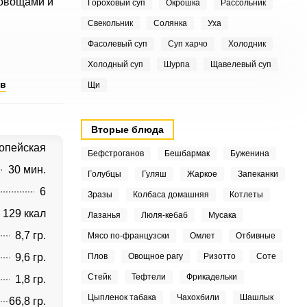
 овощами и
Гороховый суп
Окрошка
Рассольник
Свекольник
Солянка
Уха
Фасолевый суп
Суп харчо
Холодник
Холодный суп
Шурпа
Щавелевый суп
ов
Щи
Вторые блюда
опейская
Бефстроганов
Бешбармак
Буженина
30 мин.
Голубцы
Гуляш
Жаркое
Запеканки
6
Зразы
Колбаса домашняя
Котлеты
129 ккал
Лазанья
Люля-кебаб
Мусака
8,7 гр.
Мясо по-французски
Омлет
Отбивные
9,6 гр.
Плов
Овощное рагу
Ризотто
Соте
Стейк
Тефтели
Фрикадельки
1,8 гр.
Цыпленок табака
Чахохбили
Шашлык
66,8 гр.