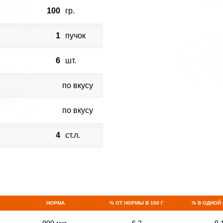
100
гр.
1
пучок
6
шт.
по вкусу
по вкусу
4
ст.л.
НОРМА
% ОТ НОРМЫ В 100 Г
% В ОДНОЙ