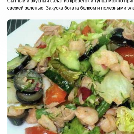
Сытный и вкусный салат из креветок и тунца можно пр
свежей зеленью. Закуска богата белком и полезными эл