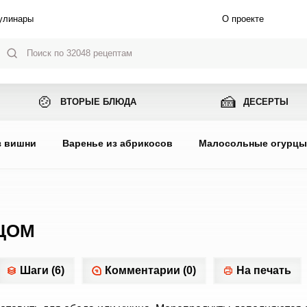
улинары
О проекте
🍲
🍰
ВТОРЫЕ БЛЮДА
ДЕСЕРТЫ
з вишни
Варенье из абрикосов
Малосольные огурц
НЦОМ
Шаги (6)
Комментарии (0)
На печать