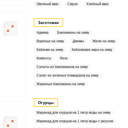
2
Овсяный квас
Смузи
Хлебный квас
1
Заготовки
9
Аджика
Баклажаны на зиму
4
Варенье на зиму
Джемы
Желе на зиму
Кабачки на зиму
Кабачковая икра на зиму
.8
Компоты
Лечо
Салаты из баклажанов на зиму
6
Салат из зеленых помидоров на зиму
Жареные баклажаны на зиму
3
7
Огурцы
7
Маринад для огурцов на 1 литр воды на зиму
Маринад для огурцов на 1 литр воды с уксусом
3