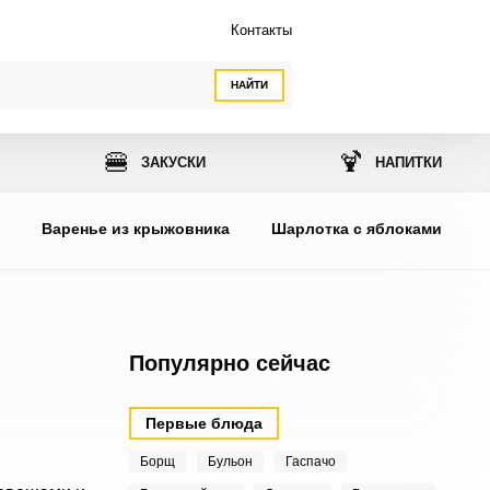
Контакты
НАЙТИ
🍔
🍹
ЗАКУСКИ
НАПИТКИ
ы
Варенье из крыжовника
Шарлотка с яблоками
Популярно сейчас
Первые блюда
Борщ
Бульон
Гаспачо