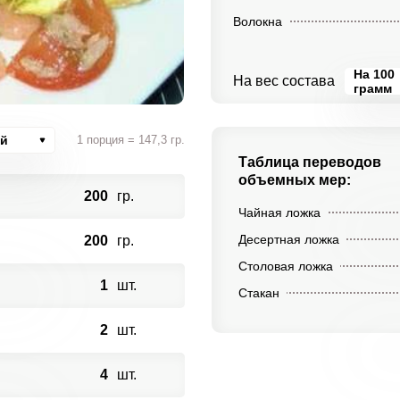
Волокна
На 100
На вес состава
грамм
ий
1 порция = 147,3 гр.
Таблица переводов
объемных мер:
200
гр.
Чайная ложка
Десертная ложка
200
гр.
Столовая ложка
1
шт.
Стакан
2
шт.
4
шт.