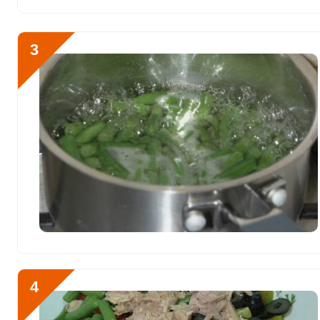
Хлор
2782.8 мг
Алюминий
20 мкг
3
Железо
5.3 мг
Йод
103 мкг
Кобальт
84.5 мкг
Литий
0
Марганец
0.8 мкг
Медь
780.5 мкг
Никель
19.8 мкг
Рубидий
91.8 мкг
4
Селен
60.3 мкг