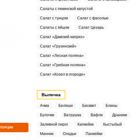
Салаты с пекинской капустой
Салат с тунцом
Салат с фасолью
Салаты с яйцом
Салат Цезарь
Салат «Дамский каприз»
Салат «Грузинский»
Салат «Лесная поляна»
Салат «Грибная поляна»
Салат «Козел в огороде»
Выпечка
Ачма
Беляши
Бисквит
Блины
Булочки
Ватрушка
Вафли
Драники
Заливной пирог
Капкейки
Кыстыбый
 ПОРЦИИ
Манник
Оладьи
Панкейки