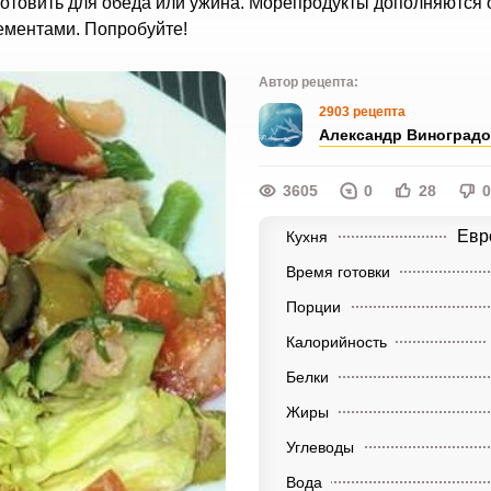
иготовить для обеда или ужина. Морепродукты дополняются
ементами. Попробуйте!
Автор рецепта:
2903 рецепта
Александр Виноград
3605
0
28
0
Евр
Кухня
Время готовки
Порции
Калорийность
Белки
Жиры
Углеводы
Вода