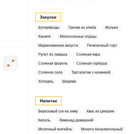
4
Закуски
8
Бутерброды
Гренки из хлеба
Жульен
8
Канапе
Малосольные огурцы
ОТПРАВИТЬ СООБЩЕНИЕ
Маринованная капуста
Печеночный торт
9
Рулет из лаваша
Соленая икра
2
Соленая форель
Соленая горбуша
Соленое сало
Тарталетки с начинкой
Холодец
Шаурма
та. Креветки следует
Приступаем к н
1
укроп или петру
2
Напитки
8
Березовый сок на зиму
Квас из цикория
Кисель
Лимонад домашний
3
Молочный коктейль
Мохито безалкогольный