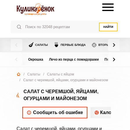
НАЙТИ
🍆
🍵
🍲
САЛАТЫ
ПЕРВЫЕ БЛЮДА
ВТОРЫЕ БЛЮДА
Окрошка
Лечо из перца с помидорами
Помидоры в с
/
Салаты
/
Салаты с яйцом
/
Салат с черемшой, яйцами, огурцами и майонезом
САЛАТ С ЧЕРЕМШОЙ, ЯЙЦАМИ,
ОГУРЦАМИ И МАЙОНЕЗОМ
Сообщить об ошибке
Калорийнос
Салат с черемшой, яйцами, огурцами и