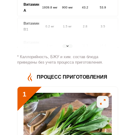
Витамин
1939.8 мкг
900 мкг
43.2
53.9
A
Витамин
0.2 мг
1.5 мг
2.8
3.5
В1
Витамин
1 мг
1.8 мг
11.5
14.4
В2
* Каллорийность, БЖУ и хим. состав блюда
Витамин
приведены без учета процесса приготовления.
436.3 мг
500 мг
17.5
21.8
В4
ПРОЦЕСС ПРИГОТОВЛЕНИЯ
Витамин
2.7 мг
5 мг
11
13.7
В5
1
Витамин
0.8 мг
2 мг
7.6
9.5
В6
Витамин
109 мкг
400 мкг
5.5
6.8
В9