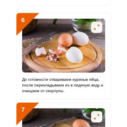
Ванадий
40.6 мкг
20 мкг
40.7
50.8
6
Молибден
24.1 мкг
70 мкг
6.9
8.6
До готовности отвариваем куриные яйца,
после перекладываем их в ледяную воду и
очищаем от скорлупы.
7