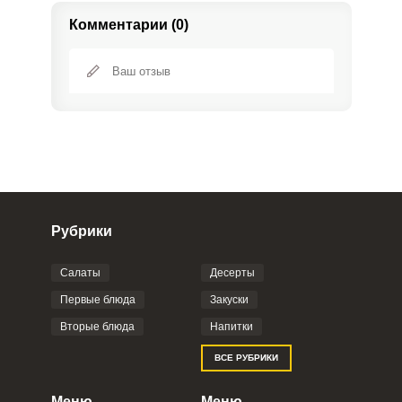
Комментарии (0)
Рубрики
Салаты
Десерты
Фото до 4 шт, до 5 mb
ПРИКРЕПИТЬ
Первые блюда
Закуски
Вторые блюда
Напитки
Отправляя эту форму, вы соглашаетесь с
ВСЕ РУБРИКИ
Правилами сайта
,
Политикой
конфиденциальности
,
Политикой обработки
персональных данных
и
Пользовательским
Меню
Меню