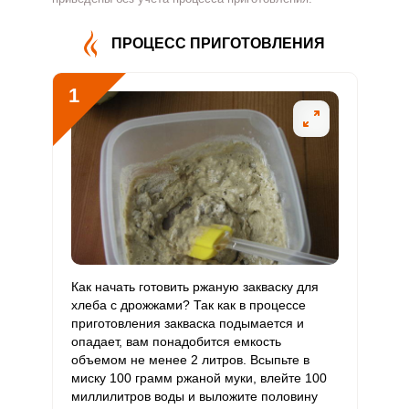
92.7 мг
500 мг
4.1
18.5
В4
ПРОЦЕСС ПРИГОТОВЛЕНИЯ
Витамин
2.4 мг
5 мг
10.5
47.6
В5
1
Витамин
1.1 мг
2 мг
12.6
57.4
В6
Витамин
247 мкг
400 мкг
13.6
61.8
В9
Витамин
0
3 мкг
0
0
В12
Витамин
Как начать готовить ржаную закваску для
0
90 мкг
0
0
Сообщить об ошибке
С
хлеба с дрожжами? Так как в процессе
приготовления закваска подымается и
ВХОД НА САЙТ
РЕГИСТРАЦИЯ
ШАГ
Ш
опадает, вам понадобится емкость
Витамин
0
10 мкг
0
0
1 ИЗ 5
объемом не менее 2 литров. Всыпьте в
D
миску 100 грамм ржаной муки, влейте 100
Войдите
миллилитров воды и выложите половину
Витамин
с помощью социальных сетей:
8.6 мг
15 мг
12.6
57.2