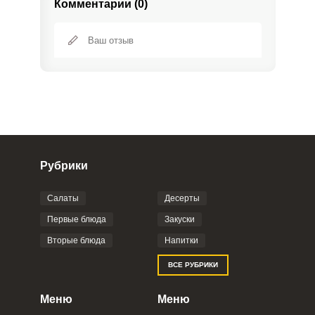
Комментарии (0)
Рубрики
Салаты
Десерты
Фото до 4 шт, до 5 mb
ПРИКРЕПИТЬ
Первые блюда
Закуски
Вторые блюда
Напитки
Отправляя эту форму, вы соглашаетесь с
ВСЕ РУБРИКИ
Правилами сайта
,
Политикой
конфиденциальности
,
Политикой обработки
персональных данных
и
Пользовательским
Меню
Меню
соглашением
.