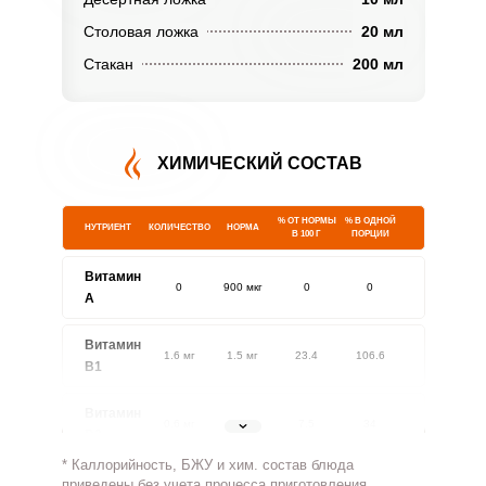
Столовая ложка
20 мл
Стакан
200 мл
ХИМИЧЕСКИЙ СОСТАВ
% ОТ НОРМЫ
% В ОДНОЙ
НУТРИЕНТ
КОЛИЧЕСТВО
НОРМА
В 100 Г
ПОРЦИИ
Витамин
0
900 мкг
0
0
A
Витамин
1.6 мг
1.5 мг
23.4
106.6
В1
Витамин
0.6 мг
1.8 мг
7.5
34
В2
* Каллорийность, БЖУ и хим. состав блюда
Витамин
приведены без учета процесса приготовления.