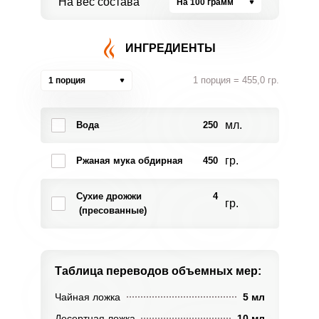
На вес состава
На 100 грамм
ИНГРЕДИЕНТЫ
1 порция = 455,0 гр.
1 порция
мл.
Вода
250
гр.
Ржаная мука обдирная
450
Сухие дрожжи
4
гр.
(пресованные)
Таблица переводов
объемных мер:
Чайная ложка
5 мл
Десертная ложка
10 мл