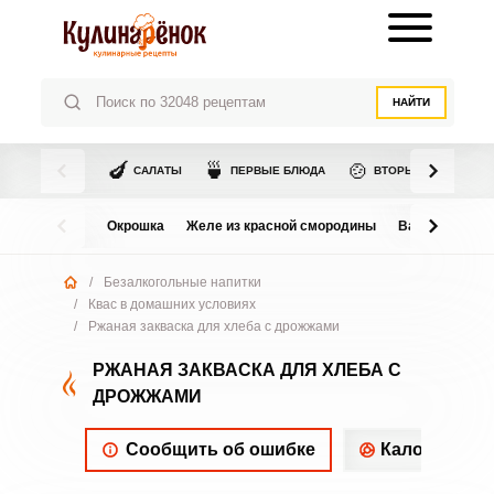
НАЙТИ
🍆
🍵
🍲
САЛАТЫ
ПЕРВЫЕ БЛЮДА
ВТОРЫЕ БЛЮДА
Окрошка
Желе из красной смородины
Варенье из в
/
Безалкогольные напитки
/
Квас в домашних условиях
/
Ржаная закваска для хлеба с дрожжами
РЖАНАЯ ЗАКВАСКА ДЛЯ ХЛЕБА С
ДРОЖЖАМИ
Сообщить об ошибке
Калорийнос