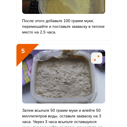
Рубидий
0
200 мкг
0
0
Селен
64.8 мкг
55 мкг
25.9
117.8
После этого добавьте 100 грамм муки,
перемешайте и поставьте закваску в теплое
Фтор
172 мкг
4000 мкг
0.9
4.3
место на 2,5 часа.
Хром
0
50 мкг
0
0
5
Цинк
5.6 мг
12 мг
10.2
46.5
Бор
0
1200 мкг
0
0
Ванадий
0
20 мкг
0
0
Молибден
29.1 мкг
70 мкг
9.1
41.6
Затем всыпьте 50 грамм муки и влейте 50
миллилитров воды, оставьте закваску на 3
часа. Через 3 часа всыпьте оставшуюся