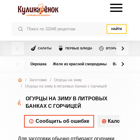
НАЙТИ
🍆
🍵
🍲
САЛАТЫ
ПЕРВЫЕ БЛЮДА
ВТОРЫЕ БЛЮДА
Окрошка
Желе из красной смородины
Варенье из в
/
Заготовки
/
Огурцы на зиму
/
Огурцы на зиму в литровых банках с горчицей
ОГУРЦЫ НА ЗИМУ В ЛИТРОВЫХ
БАНКАХ С ГОРЧИЦЕЙ
Сообщить об ошибке
Калорийнос
Для заготовки обычно отбирают огурчики