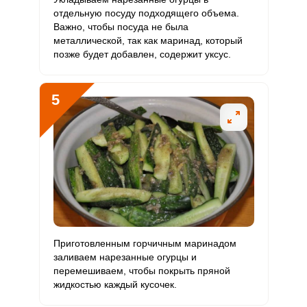
Бор
0
1200 мкг
0
0
отдельную посуду подходящего объема.
Важно, чтобы посуда не была
Ванадий
металлической, так как маринад, который
0
20 мкг
0
0
позже будет добавлен, содержит уксус.
Молибден
76 мкг
70 мкг
9.5
36.2
5
Приготовленным горчичным маринадом
заливаем нарезанные огурцы и
перемешиваем, чтобы покрыть пряной
жидкостью каждый кусочек.