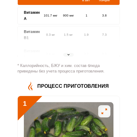
В 100 Г
ПОРЦИИ
Витамин
101.7 мкг
900 мкг
1
3.8
A
Витамин
0.3 мг
1.5 мг
1.9
7.3
В1
Витамин
0.4 мг
1.8 мг
2.2
8.3
В2
* Каллорийность, БЖУ и хим. состав блюда
Витамин
приведены без учета процесса приготовления.
62.4 мг
500 мг
1.1
4.2
В4
ПРОЦЕСС ПРИГОТОВЛЕНИЯ
Витамин
3.1 мг
5 мг
5.5
20.8
В5
1
Витамин
0.5 мг
2 мг
2.1
7.8
В6
Витамин
41.2 мкг
400 мкг
0.9
3.4
В9