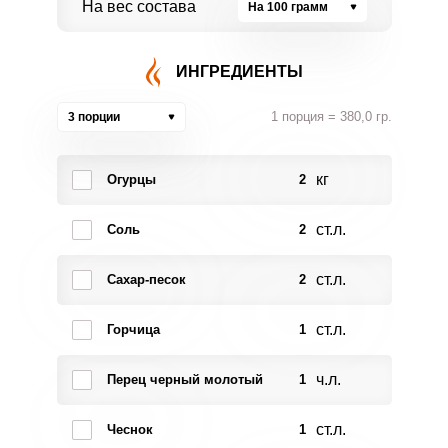
На вес состава
На 100 грамм
ИНГРЕДИЕНТЫ
1 порция = 380,0 гр.
3 порции
кг
Огурцы
2
ст.л.
Соль
2
ст.л.
Сахар-песок
2
ст.л.
Горчица
1
ч.л.
Перец черный молотый
1
ст.л.
Чеснок
1