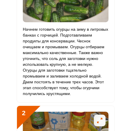
Витамин
0
3 мкг
0
0
В12
Витамин
Начнем готовить огурцы на зиму в литровых
101.9 мкг
90 мкг
9.9
37.7
С
банках с горчицей. Подготавливаем
продукты для консервации. Чеснок
очищаем и промываем. Огурцы отбираем
Витамин
0
10 мкг
0
0
максимально качественные. Также важно
D
уточнить, что соль для заготовки нужно
использовать крупную, а не мелкую.
Витамин
1.8 мг
15 мг
1.1
4.1
Огурцы для заготовки тщательно
E
промываем и заливаем холодной водой.
Даем постоять в течение трех часов. Этот
Биотин
9 мг
50 мг
1.6
6
этап способствует тому, чтобы огурчики
получились хрустящими.
Витамин
172.5 мкг
120 мкг
12.6
47.9
К
2
Витамин
3.5 мг
20 мг
1.5
5.8
РР