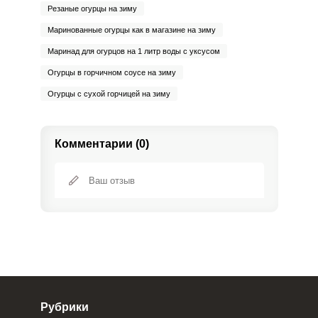
Резаные огурцы на зиму
Маринованные огурцы как в магазине на зиму
Маринад для огурцов на 1 литр воды с уксусом
Огурцы в горчичном соусе на зиму
Огурцы с сухой горчицей на зиму
Комментарии (0)
Сообщить об ошибке
ШАГ
Ш
ВХОД НА САЙТ
РЕГИСТРАЦИЯ
1 ИЗ 8
Войдите
с помощью социальных сетей:
Рубрики