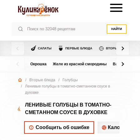
НАЙТИ
🍆
🍵
🍲
САЛАТЫ
ПЕРВЫЕ БЛЮДА
ВТОРЫЕ БЛЮДА
Окрошка
Желе из красной смородины
Варенье из в
/
Вторые блюда
/
Голубцы
/
Ленивые голубцы в томатно-сметанном соусе в
духовке
ЛЕНИВЫЕ ГОЛУБЦЫ В ТОМАТНО-
СМЕТАННОМ СОУСЕ В ДУХОВКЕ
Сообщить об ошибке
Калорийнос