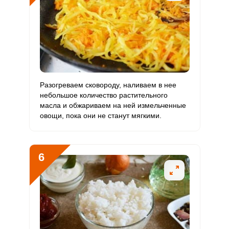
Бор
560.5 мкг
1200 мкг
2.8
3.9
Ванадий
362.1 мкг
20 мкг
107.2
150.9
Молибден
76.5 мкг
70 мкг
6.5
9.1
Разогреваем сковороду, наливаем в нее
небольшое количество растительного
масла и обжариваем на ней измельченные
овощи, пока они не станут мягкими.
6