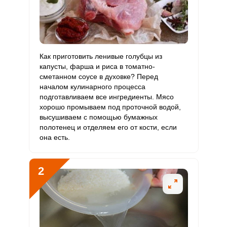
В9
Витамин
2.7 мкг
3 мкг
5.4
7.6
В12
Витамин
Как приготовить ленивые голубцы из
78.9 мкг
90 мкг
5.2
7.3
С
капусты, фарша и риса в томатно-
сметанном соусе в духовке? Перед
началом кулинарного процесса
Витамин
13.9 мкг
10 мкг
8.2
11.6
подготавливаем все ингредиенты. Мясо
D
хорошо промываем под проточной водой,
высушиваем с помощью бумажных
Витамин
39.9 мг
15 мг
15.8
22.2
полотенец и отделяем его от кости, если
E
она есть.
Биотин
12.7 мг
50 мг
1.5
2.1
2
Витамин
39.5 мкг
120 мкг
1.9
2.7
К
Витамин
37.7 мг
20 мг
11.2
15.7
РР