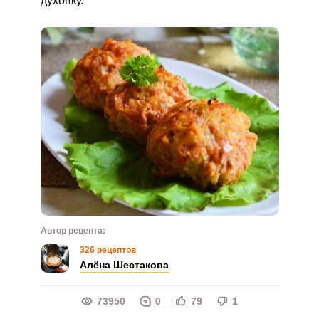
духовку.
Автор рецепта:
326 рецептов
Алёна Шестакова
73950
0
79
1