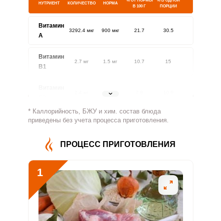
% ОТ НОРМЫ
% В ОДНОЙ
НУТРИЕНТ
КОЛИЧЕСТВО
НОРМА
В 100 Г
ПОРЦИИ
Витамин
3292.4 мкг
900 мкг
21.7
30.5
A
Витамин
2.7 мг
1.5 мг
10.7
15
В1
Витамин
2.4 мг
1.8 мг
7.8
10.9
В2
* Каллорийность, БЖУ и хим. состав блюда
Витамин
приведены без учета процесса приготовления.
613.1 мг
500 мг
7.3
10.2
В4
ПРОЦЕСС ПРИГОТОВЛЕНИЯ
Витамин
6.1 мг
5 мг
7.2
10.2
В5
1
Витамин
5.4 мг
2 мг
15.9
22.3
В6
Витамин
83.4 мкг
400 мкг
1.2
1.7