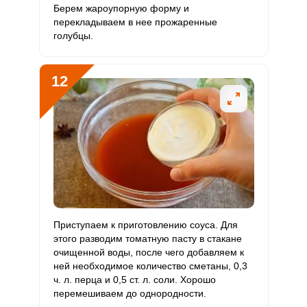
Берем жароупорную форму и
перекладываем в нее прожаренные
голубцы.
Как приготовить ленивые голубцы из капусты, фарша и
Отправляя эту форму, вы соглашаетесь с
Правилами сайта
,
Запомнить меня
риса в томатно-сметанном соусе в духовке? Перед
Политикой конфиденциальности
,
Политикой обработки
12
началом кулинарного процесса подготавливаем все
персональных данных
и
Пользовательским соглашением
ВХОД
ингредиенты. Мясо хорошо промываем под проточной
водой, высушиваем с помощью бумажных полотенец и
ЕЩЕ НЕ ЗАРЕГИСТРИРОВАННЫ?
отделяем его от кости, если она есть.
Забыли пароль?
ОТПРАВИТЬ СООБЩЕНИЕ
Приступаем к приготовлению соуса. Для
этого разводим томатную пасту в стакане
очищенной воды, после чего добавляем к
ней необходимое количество сметаны, 0,3
ч. л. перца и 0,5 ст. л. соли. Хорошо
перемешиваем до однородности.