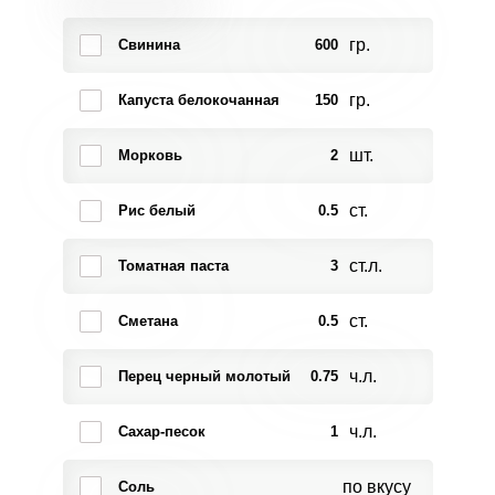
гр.
Свинина
600
гр.
Капуста белокочанная
150
шт.
Морковь
2
ст.
Рис белый
0.5
ст.л.
Томатная паста
3
ст.
Сметана
0.5
ч.л.
Перец черный молотый
0.75
ч.л.
Сахар-песок
1
по вкусу
Соль