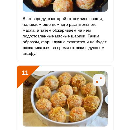
В сковороду, в которой готовились овощи,
наливаем еще немного растительного
масла, а затем обжариваем на нем
подготовленные мясные шарики. Таким
образом, фарш лучше схватится и не будет
разваливаться во время готовки в духовом
шкафу.
Сообщить об ошибке
ВХОД НА САЙТ
РЕГИСТРАЦИЯ
11
ШАГ
Ш
1 ИЗ 13
2
Войдите
с помощью социальных сетей:
или