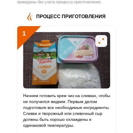
Витамин
приведены без учета процесса приготовления.
186.8 мг
500 мг
6.7
6.2
В4
ПРОЦЕСС ПРИГОТОВЛЕНИЯ
Витамин
0.8 мг
5 мг
3
2.8
В5
1
Витамин
1 мг
2 мг
8.8
8.2
В6
Витамин
190 мкг
400 мкг
8.5
7.9
В9
Витамин
5.3 мкг
3 мкг
31.4
29.3
В12
Витамин
Начнем готовить крем чиз на сливках, чтобы
3.8 мкг
90 мкг
0.8
0.7
С
не получился жидким. Первым делом
подготовьте все необходимые ингредиенты.
Сливки и творожный или сливочный сыр
Витамин
0.2 мкг
10 мкг
0.4
0.4
должны быть хорошо охлаждены и
D
одинаковой температуры.
Витамин