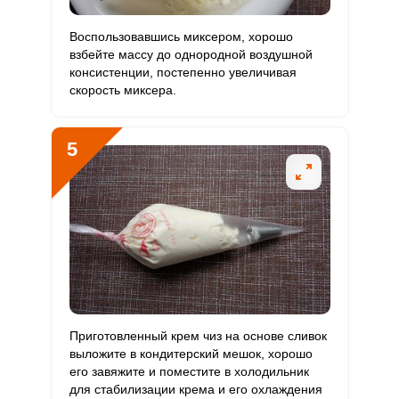
Рубидий
0
200 мкг
0
0
Воспользовавшись миксером, хорошо
взбейте массу до однородной воздушной
Селен
120 мкг
55 мкг
39
36.4
консистенции, постепенно увеличивая
скорость миксера.
Фтор
128 мкг
4000 мкг
0.6
0.5
Хром
0
50 мкг
0
0
5
Цинк
2.3 мг
12 мг
3.4
3.2
Бор
0
1200 мкг
0
0
Ванадий
0
20 мкг
0
0
Молибден
30.8 мкг
70 мкг
7.9
7.3
Приготовленный крем чиз на основе сливок
выложите в кондитерский мешок, хорошо
его завяжите и поместите в холодильник
для стабилизации крема и его охлаждения