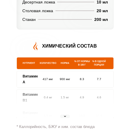
Десертная ложка
10 мл
Столовая ложка
20 мл
Стакан
200 мл
ХИМИЧЕСКИЙ СОСТАВ
% ОТ НОРМЫ
% В ОДНОЙ
НУТРИЕНТ
КОЛИЧЕСТВО
НОРМА
В 100 Г
ПОРЦИИ
Витамин
417 мкг
900 мкг
8.3
7.7
A
Витамин
0.4 мг
1.5 мг
4.9
4.6
В1
Витамин
1.9 мг
1.8 мг
18.8
17.6
В2
* Каллорийность, БЖУ и хим. состав блюда