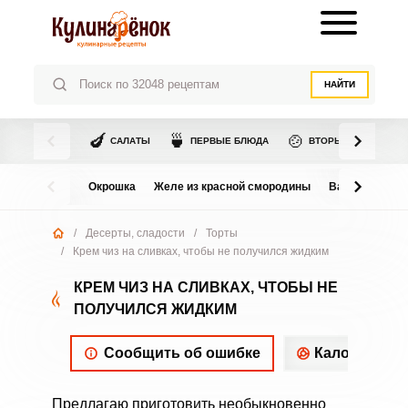
НАЙТИ
🍆
🍵
🍲
САЛАТЫ
ПЕРВЫЕ БЛЮДА
ВТОРЫЕ БЛЮДА
Окрошка
Желе из красной смородины
Варенье из в
/
Десерты, сладости
/
Торты
/
Крем чиз на сливках, чтобы не получился жидким
КРЕМ ЧИЗ НА СЛИВКАХ, ЧТОБЫ НЕ
ПОЛУЧИЛСЯ ЖИДКИМ
Сообщить об ошибке
Калорийнос
Предлагаю приготовить необыкновенно