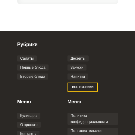
Рубрики
Салаты
Десерты
Фото до 4 шт, до 5 mb
ПРИКРЕПИТЬ
Первые блюда
Закуски
Вторые блюда
Напитки
Отправляя эту форму, вы соглашаетесь с
ВСЕ РУБРИКИ
Правилами сайта
,
Политикой
конфиденциальности
,
Политикой обработки
персональных данных
и
Пользовательским
Меню
Меню
соглашением
.
Кулинары
Политика
конфиденциальности
О проекте
Пользовательское
Контакты