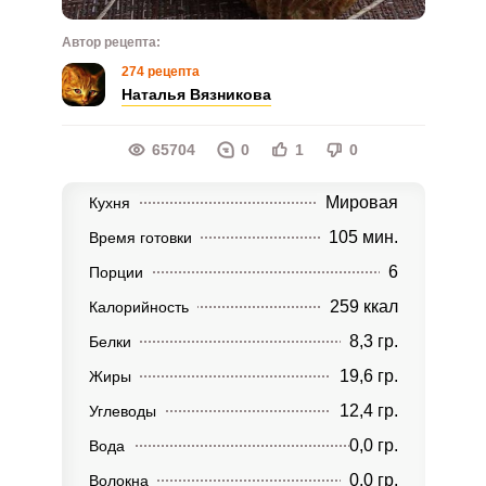
Автор рецепта:
274 рецепта
Наталья Вязникова
65704
0
1
0
Мировая
Кухня
105 мин.
Время готовки
6
Порции
259 ккал
Калорийность
8,3 гр.
Белки
19,6 гр.
Жиры
12,4 гр.
Углеводы
0,0 гр.
Вода
0,0 гр.
Волокна