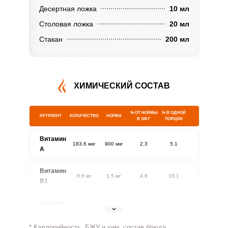
Десертная ложка
10 мл
Столовая ложка
20 мл
Стакан
200 мл
ХИМИЧЕСКИЙ СОСТАВ
% ОТ НОРМЫ
% В ОДНОЙ
НУТРИЕНТ
КОЛИЧЕСТВО
НОРМА
В 100 Г
ПОРЦИИ
Витамин
183.6 мкг
900 мкг
2.3
5.1
A
Витамин
0.6 мг
1.5 мг
4.6
10.1
В1
Витамин
0.1 мг
1.8 мг
0.9
2
В2
* Каллорийность, БЖУ и хим. состав блюда