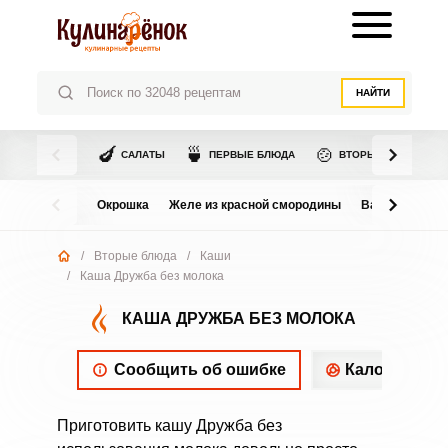
НАЙТИ
🍆
🍵
🍲
САЛАТЫ
ПЕРВЫЕ БЛЮДА
ВТОРЫЕ БЛЮДА
Окрошка
Желе из красной смородины
Варенье из в
/
Вторые блюда
/
Каши
/
Каша Дружба без молока
КАША ДРУЖБА БЕЗ МОЛОКА
Сообщить об ошибке
Калорийнос
Приготовить кашу Дружба без