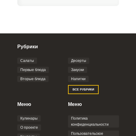
Рубрики
Салаты
Десерты
Фото до 4 шт, до 5 mb
ПРИКРЕПИТЬ
Первые блюда
Закуски
Вторые блюда
Напитки
Отправляя эту форму, вы соглашаетесь с
ВСЕ РУБРИКИ
Правилами сайта
,
Политикой
конфиденциальности
,
Политикой обработки
персональных данных
и
Пользовательским
Меню
Меню
соглашением
.
Кулинары
Политика
конфиденциальности
О проекте
Пользовательское