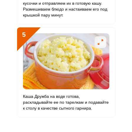
кусочки и отправляем их в готовую кашу.
Размешиваем блюдо и настаиваем его под
Рубидий
53.4 мкг
200 мкг
3
6.7
крышкой пару минут.
Селен
21.4 мкг
55 мкг
4.4
9.7
5
Фтор
693.6 мкг
4000 мкг
2
4.3
Хром
4.9 мкг
50 мкг
1.1
2.5
Цинк
3.8 мг
12 мг
3.6
7.9
Бор
417.6 мкг
1200 мкг
4
8.7
Ванадий
204 мкг
20 мкг
115.9
255
Каша Дружба на воде готова,
Молибден
35.9 мкг
70 мкг
5.8
12.8
раскладывайте ее по тарелкам и подавайте
к столу в качестве сытного гарнира.