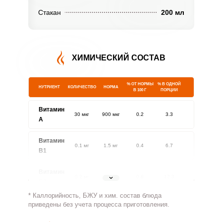
Стакан
200 мл
ХИМИЧЕСКИЙ СОСТАВ
% ОТ НОРМЫ
% В ОДНОЙ
НУТРИЕНТ
КОЛИЧЕСТВО
НОРМА
В 100 Г
ПОРЦИИ
Витамин
30 мкг
900 мкг
0.2
3.3
A
Витамин
0.1 мг
1.5 мг
0.4
6.7
В1
Витамин
0.2 мг
1.8 мг
0.8
12.3
В2
* Каллорийность, БЖУ и хим. состав блюда
Витамин
приведены без учета процесса приготовления.
66.3 мг
500 мг
0.9
13.3
В4