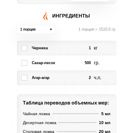
ИНГРЕДИЕНТЫ
1 порция = 1510,0 гр.
1 порция
кг
Черника
1
гр.
Сахар-песок
500
ч.л.
Агар-агар
2
Таблица переводов
объемных мер:
Чайная ложка
5 мл
Десертная ложка
10 мл
Столовая ложка
20 мл