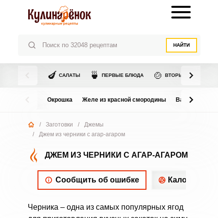
НАЙТИ
🍆
🍵
🍲
САЛАТЫ
ПЕРВЫЕ БЛЮДА
ВТОРЫЕ БЛЮДА
Окрошка
Желе из красной смородины
Варенье из в
/
Заготовки
/
Джемы
/
Джем из черники с агар-агаром
ДЖЕМ ИЗ ЧЕРНИКИ С АГАР-АГАРОМ
Сообщить об ошибке
Калорийнос
Черника – одна из самых популярных ягод