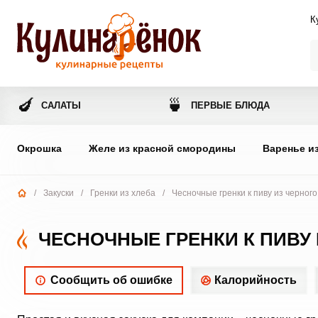
К
🍆
🍵
САЛАТЫ
ПЕРВЫЕ БЛЮДА
Окрошка
Желе из красной смородины
Варенье и
/
Закуски
/
Гренки из хлеба
/
Чесночные гренки к пиву из черного
ЧЕСНОЧНЫЕ ГРЕНКИ К ПИВУ
Сообщить об ошибке
Калорийность