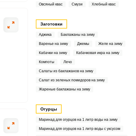
Овсяный квас
Смузи
Хлебный квас
Заготовки
4
Аджика
Баклажаны на зиму
8
Варенье на зиму
Джемы
Желе на зиму
Кабачки на зиму
Кабачковая икра на зиму
Компоты
Лечо
Салаты из баклажанов на зиму
Салат из зеленых помидоров на зиму
Жареные баклажаны на зиму
Огурцы
Маринад для огурцов на 1 литр воды на зиму
Маринад для огурцов на 1 литр воды с уксусом