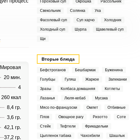
дует процесс
Гороховый суп
Окрошка
Рассольник
Свекольник
Солянка
Уха
Фасолевый суп
Суп харчо
Холодник
Холодный суп
Шурпа
Щавелевый суп
а
Щи
Вторые блюда
Мировая
Бефстроганов
Бешбармак
Буженина
20 мин.
Голубцы
Гуляш
Жаркое
Запеканки
4
Зразы
Колбаса домашняя
Котлеты
260 ккал
Лазанья
Люля-кебаб
Мусака
8,4 гр.
Мясо по-французски
Омлет
Отбивные
3,6 гр.
Плов
Овощное рагу
Ризотто
Соте
Стейк
Тефтели
Фрикадельки
42,1 гр.
Цыпленок табака
Чахохбили
Шашлык
37,2 гр.