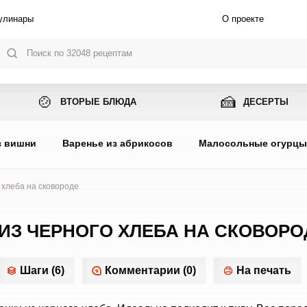
улинары
О проекте
🍲
🍰
ВТОРЫЕ БЛЮДА
ДЕСЕРТЫ
з вишни
Варенье из абрикосов
Малосольные огурц
 хлеба на сковороде
 ИЗ ЧЕРНОГО ХЛЕБА НА СКОВОРО
Шаги (6)
Комментарии (0)
На печать