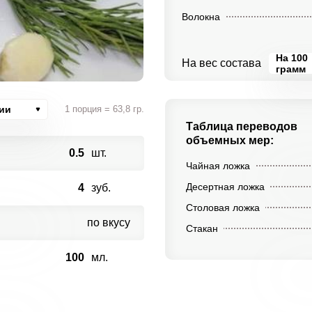
Волокна
На 100
На вес состава
грамм
ии
1 порция = 63,8 гр.
Таблица переводов
объемных мер:
0.5
шт.
Чайная ложка
Десертная ложка
4
зуб.
Столовая ложка
по вкусу
Стакан
100
мл.