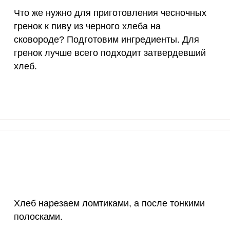
Что же нужно для приготовления чесночных
10 мкг
0
0
гренок к пиву из черного хлеба на
сковороде? Подготовим ингредиенты. Для
15 мг
3.3
2.
гренок лучше всего подходит затвердевший
50 мг
0
0
хлеб.
120 мкг
1.1
0.
20 мг
18.9
1
ВХОД НА САЙТ
РЕГИСТРАЦИЯ
2500 мг
6.7
4.
е
Войдите
1000 мг
7.5
4.
с помощью социальных сетей:
30 мг
0
0
400 мг
10.1
6.
или
Хлеб нарезаем ломтиками, а после тонкими
полосками.
1300 мг
45.5
2