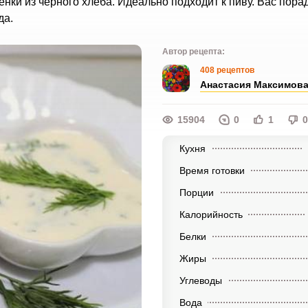
енки из черного хлеба. Идеально подходит к пиву. Вас пора
да.
Автор рецепта:
408 рецептов
Анастасия Максимов
15904
0
1
0
Кухня
Время готовки
Порции
Калорийность
Белки
Жиры
Углеводы
Вода