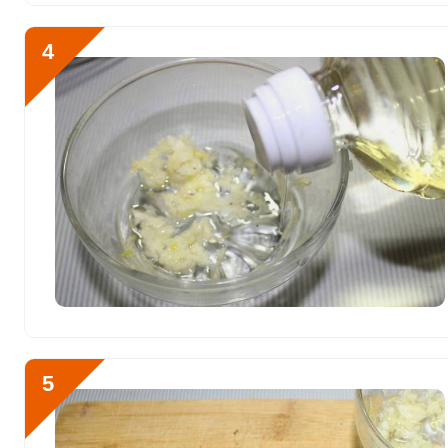
Никель
0
Рубидий
0
4
Селен
77.8 мкг
Фтор
127.5 мкг
Хром
0
Цинк
2.9 мг
Бор
0
Ванадий
0
Молибден
0
5