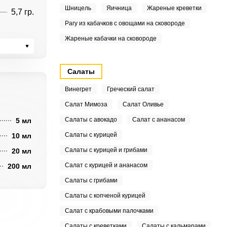
Шницель
Яичница
Жареные креветки
5,7 гр.
Рагу из кабачков с овощами на сковороде
Жареные кабачки на сковороде
Салаты
Винегрет
Греческий салат
Салат Мимоза
Салат Оливье
Салаты с авокадо
Салат с ананасом
5 мл
Салаты с курицей
10 мл
Салаты с курицей и грибами
20 мл
Салат с курицей и ананасом
200 мл
Салаты с грибами
Салаты с копченой курицей
Салат с крабовыми палочками
Салаты с креветками
Салаты с кальмарами