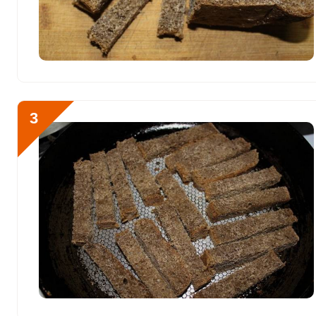
Сера
212.5 мг
Фосфор
316.5 мг
Хлор
1.2 мг
Отправляя эту форму, вы соглашае
Политикой конфиденциальности
,
П
Алюминий
0
3
персональных данных
и
Пользоват
Железо
7.2 мг
Йод
0.4 мкг
Что же нужно для приго
Кобальт
0.4 мкг
Подготовим ингредиенты
Литий
0
Марганец
2.1 мкг
Медь
470.2 мкг