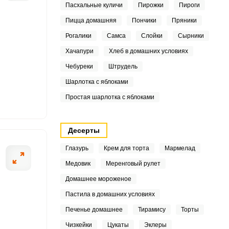
Пасхальные куличи
Пирожки
Пироги
Пицца домашняя
Пончики
Пряники
Рогалики
Самса
Слойки
Сырники
1
Хачапури
Хлеб в домашних условиях
ШАГ
2 ИЗ 6
Чебуреки
Штрудель
Шарлотка с яблоками
7
Простая шарлотка с яблоками
2
3
Десерты
Глазурь
Крем для торта
Мармелад
8
Медовик
Меренговый рулет
Домашнее мороженое
4
Пастила в домашних условиях
Печенье домашнее
Тирамису
Торты
9
Чизкейки
Цукаты
Эклеры