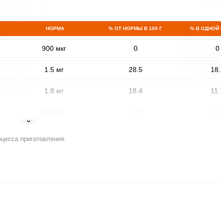
НОРМА
% ОТ НОРМЫ В 100 Г
% В ОДНОЙ
900 мкг
0
0
1.5 мг
28.5
18.
1.8 мг
18.4
11.
500 мг
2.9
1.
5 мг
8.8
5.
оцесса приготовления.
2 мг
4.3
2.
400 мкг
37
23.
3 мкг
0
0
90 мкг
0.6
0.