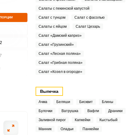
Салаты с пекинской капустой
Салат с тунцом
Салат с фасолью
 ПОРЦИИ
Салаты с яйцом
Салат Цезарь
Салат «Дамский каприз»
2
Салат «Грузинский»
Салат «Лесная поляна»
7
Салат «Грибная поляна»
9
Салат «Козел в огороде»
6
Выпечка
7
Ачма
Беляши
Бисквит
Блины
6
Булочки
Ватрушка
Вафли
Драники
Заливной пирог
Капкейки
Кыстыбый
Манник
Оладьи
Панкейки
4