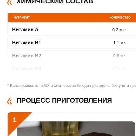
ХИМИЧЕСКИЙ СОСТАВ
НУТРИЕНТ
КОЛИЧЕСТВО
Витамин A
0.2 мкг
Витамин В1
1.1 мг
Витамин В2
0.8 мг
Витамин В4
37.4 мг
Витамин В5
1.1 мг
* Каллорийность, БЖУ и хим. состав блюда приведены без учета пр
Витамин В6
0.2 мг
ПРОЦЕСС ПРИГОТОВЛЕНИЯ
Витамин В9
377.7 мкг
1
Витамин В12
0
Витамин С
1.4 мкг