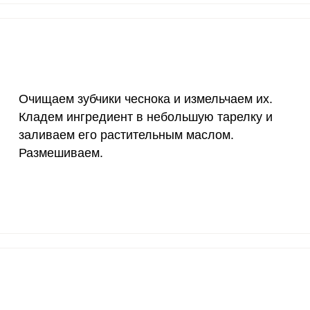
200 мкг
0
0
200 мкг
0
0
55 мкг
55.5
35.
4000 мкг
1.3
0.
Очищаем зубчики чеснока и измельчаем их.
Кладем ингредиент в небольшую тарелку и
50 мкг
0
0
заливаем его растительным маслом.
12 мг
9.4
6
Размешиваем.
1200 мкг
0
0
20 мкг
0
0
70 мкг
0
0