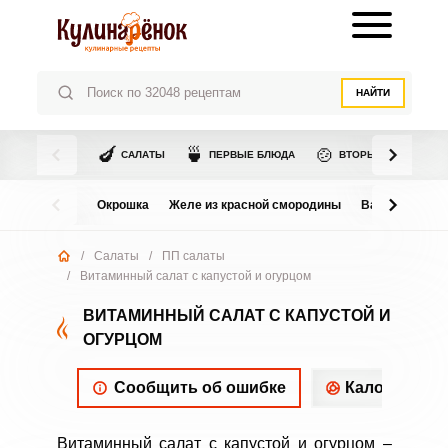
НАЙТИ
🍆
🍵
🍲
САЛАТЫ
ПЕРВЫЕ БЛЮДА
ВТОРЫЕ БЛЮДА
Окрошка
Желе из красной смородины
Варенье из в
/
Салаты
/
ПП салаты
/
Витаминный салат с капустой и огурцом
ВИТАМИННЫЙ САЛАТ С КАПУСТОЙ И
ОГУРЦОМ
Сообщить об ошибке
Калорийнос
Витаминный салат с капустой и огурцом –