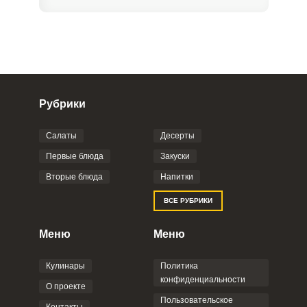
Рубрики
Салаты
Десерты
Фото до 4 шт, до 5 mb
ПРИКРЕПИТЬ
Первые блюда
Закуски
Вторые блюда
Напитки
Отправляя эту форму, вы соглашаетесь с
ВСЕ РУБРИКИ
Правилами сайта
,
Политикой
конфиденциальности
,
Политикой обработки
персональных данных
и
Пользовательским
Меню
Меню
соглашением
.
Кулинары
Политика
конфиденциальности
О проекте
Пользовательское