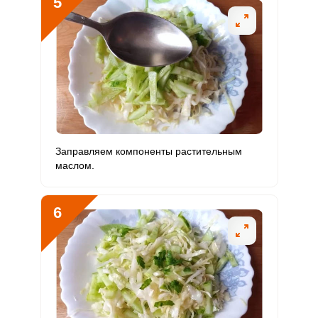
5
Медь
480 мкг
1000 мкг
11.4
24
Никель
10 мкг
200 мкг
1.2
2.5
Рубидий
1000 мкг
200 мкг
119
250
Селен
1.1 мкг
55 мкг
0.5
1
Фтор
94 мкг
4000 мкг
0.6
1.2
Заправляем компоненты растительным
Хром
32 мкг
50 мкг
15.2
32
маслом.
Цинк
1.2 мг
12 мг
2.3
4.8
6
Бор
230 мкг
1200 мкг
4.6
9.6
Ванадий
298 мкг
20 мкг
354.8
745
Молибден
18 мкг
70 мкг
6.1
12.9