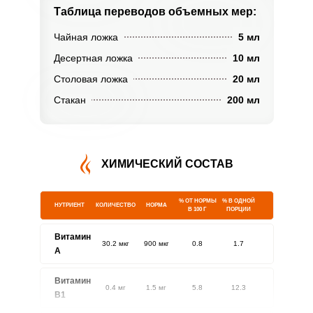
Таблица переводов
объемных мер:
Чайная ложка
5 мл
Десертная ложка
10 мл
Столовая ложка
20 мл
Стакан
200 мл
ХИМИЧЕСКИЙ СОСТАВ
% ОТ НОРМЫ
% В ОДНОЙ
НУТРИЕНТ
КОЛИЧЕСТВО
НОРМА
В 100 Г
ПОРЦИИ
Витамин
30.2 мкг
900 мкг
0.8
1.7
A
Витамин
0.4 мг
1.5 мг
5.8
12.3
В1