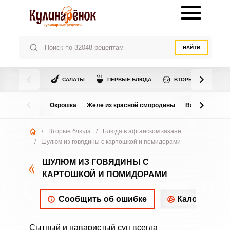
НАЙТИ
🍆
🍵
🍲
САЛАТЫ
ПЕРВЫЕ БЛЮДА
ВТОРЫЕ БЛЮДА
Окрошка
Желе из красной смородины
Варенье из в
/
Вторые блюда
/
Блюда в афганском казане
/
Шулюм из говядины с картошкой и помидорами
ШУЛЮМ ИЗ ГОВЯДИНЫ С
КАРТОШКОЙ И ПОМИДОРАМИ
Сообщить об ошибке
Калорийнос
Сытный и наваристый суп всегда