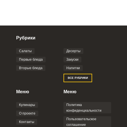
Рубрики
Салаты
Десерты
Фото до 4 шт, до 5 mb
ПРИКРЕПИТЬ
Первые блюда
Закуски
Вторые блюда
Напитки
Отправляя эту форму, вы соглашаетесь с
ВСЕ РУБРИКИ
Правилами сайта
,
Политикой
конфиденциальности
,
Политикой обработки
персональных данных
и
Пользовательским
Меню
Меню
соглашением
.
Кулинары
Политика
конфиденциальности
О проекте
Пользовательское
Контакты
соглашение