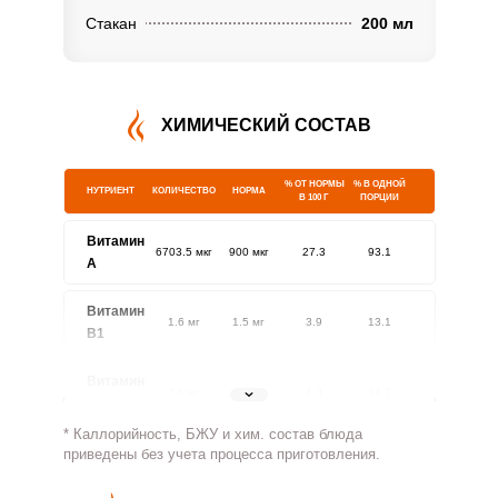
Стакан
200 мл
ХИМИЧЕСКИЙ СОСТАВ
% ОТ НОРМЫ
% В ОДНОЙ
НУТРИЕНТ
КОЛИЧЕСТВО
НОРМА
В 100 Г
ПОРЦИИ
Витамин
6703.5 мкг
900 мкг
27.3
93.1
A
Витамин
1.6 мг
1.5 мг
3.9
13.1
В1
Витамин
2.1 мг
1.8 мг
4.3
14.7
В2
* Каллорийность, БЖУ и хим. состав блюда
Витамин
приведены без учета процесса приготовления.
548.2 мг
500 мг
4
13.7
В4