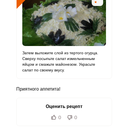
Цинк
9.1 мг
12 мг
5.4
12.6
Бор
442.5 мкг
1200 мкг
2.6
6.1
Ванадий
85 мкг
20 мкг
30.4
70.8
Молибден
31.7 мкг
70 мкг
3.2
7.5
Затем выложите слой из тертого огурца.
Сверху посыпьте салат измельченным
яйцом и смажьте майонезом. Украсьте
салат по своему вкусу.
Приятного аппетита!
Оценить рецепт
0
0