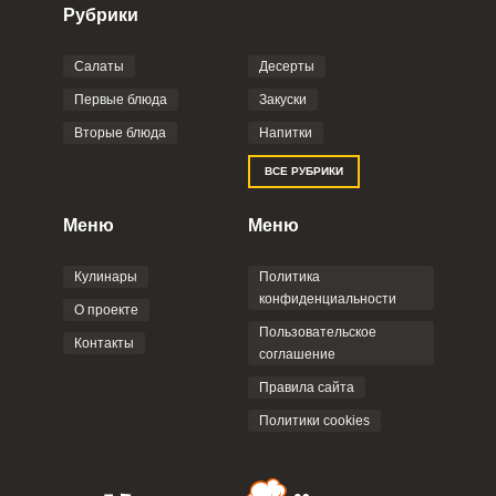
Рубрики
Салаты
Десерты
Фото до 4 шт, до 5 mb
ПРИКРЕПИТЬ
Первые блюда
Закуски
Вторые блюда
Напитки
Отправляя эту форму, вы соглашаетесь с
ВСЕ РУБРИКИ
Правилами сайта
,
Политикой
конфиденциальности
,
Политикой обработки
персональных данных
и
Пользовательским
Меню
Меню
соглашением
.
Кулинары
Политика
конфиденциальности
О проекте
Пользовательское
Контакты
соглашение
ОТПРАВИТЬ КОММЕНТАРИЙ
Правила сайта
Политики cookies