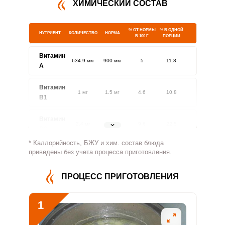
ХИМИЧЕСКИЙ СОСТАВ
% ОТ НОРМЫ
% В ОДНОЙ
НУТРИЕНТ
КОЛИЧЕСТВО
НОРМА
В 100 Г
ПОРЦИИ
Витамин
634.9 мкг
900 мкг
5
11.8
A
Витамин
1 мг
1.5 мг
4.6
10.8
В1
Витамин
2.4 мг
1.8 мг
9.6
22.5
В2
* Каллорийность, БЖУ и хим. состав блюда
Витамин
приведены без учета процесса приготовления.
791.4 мг
500 мг
11.3
26.4
В4
ПРОЦЕСС ПРИГОТОВЛЕНИЯ
Витамин
5.9 мг
5 мг
8.4
19.5
В5
1
Витамин
3.4 мг
2 мг
12.1
28.3
Сообщить об ошибке
В6