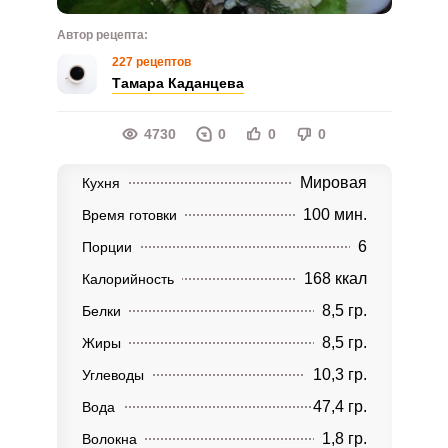
Автор рецепта:
227 рецептов
Тамара Каданцева
4730
0
0
0
Мировая
Кухня
100 мин.
Время готовки
6
Порции
168 ккал
Калорийность
8,5 гр.
Белки
8,5 гр.
Жиры
10,3 гр.
Углеводы
47,4 гр.
Вода
1,8 гр.
Волокна