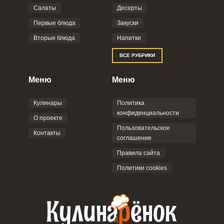
Салаты
Десерты
Фото до 4 шт, до 5 mb
ПРИКРЕПИТЬ
Первые блюда
Закуски
Вторые блюда
Напитки
Отправляя эту форму, вы соглашаетесь с
ВСЕ РУБРИКИ
Правилами сайта
,
Политикой
конфиденциальности
,
Политикой обработки
персональных данных
и
Пользовательским
Меню
Меню
соглашением
.
Кулинары
Политика
конфиденциальности
О проекте
Пользовательское
Контакты
соглашение
ОТПРАВИТЬ КОММЕНТАРИЙ
Правила сайта
Политики cookies