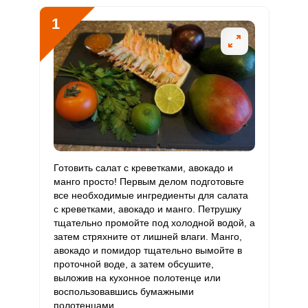
В5
1
Витамин
2 мг
2 мг
9.1
25.4
В6
Витамин
526.3 мкг
400 мкг
11.8
32.9
В9
Витамин
3.4 мкг
3 мкг
10.1
28.1
В12
Витамин
Готовить салат с креветками, авокадо и
141.7 мкг
90 мкг
14.2
39.4
С
манго просто! Первым делом подготовьте
все необходимые ингредиенты для салата
с креветками, авокадо и манго. Петрушку
Витамин
0.5 мкг
10 мкг
0.5
1.4
тщательно промойте под холодной водой, а
D
затем стряхните от лишней влаги. Манго,
авокадо и помидор тщательно вымойте в
Витамин
17.2 мг
15 мг
10.3
28.6
проточной воде, а затем обсушите,
E
выложив на кухонное полотенце или
воспользовавшись бумажными
Биотин
1.8 мг
50 мг
0.3
0.9
полотенцами.