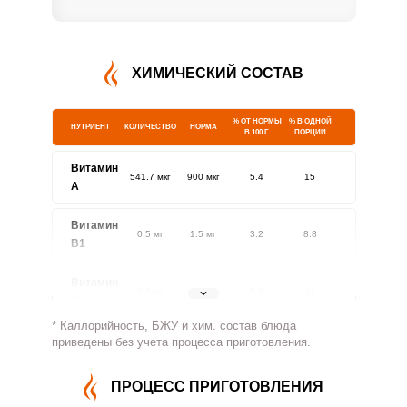
ХИМИЧЕСКИЙ СОСТАВ
% ОТ НОРМЫ
% В ОДНОЙ
НУТРИЕНТ
КОЛИЧЕСТВО
НОРМА
В 100 Г
ПОРЦИИ
Витамин
541.7 мкг
900 мкг
5.4
15
A
Витамин
0.5 мг
1.5 мг
3.2
8.8
В1
Витамин
0.8 мг
1.8 мг
3.9
11
В2
* Каллорийность, БЖУ и хим. состав блюда
Витамин
приведены без учета процесса приготовления.
348.4 мг
500 мг
6.3
17.4
В4
ПРОЦЕСС ПРИГОТОВЛЕНИЯ
Витамин
8.3 мг
5 мг
14.9
41.5