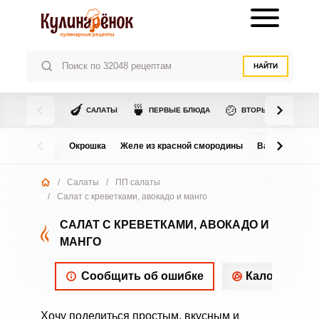
НАЙТИ
🍆
🍵
🍲
САЛАТЫ
ПЕРВЫЕ БЛЮДА
ВТОРЫЕ БЛЮДА
Окрошка
Желе из красной смородины
Варенье из в
/
Салаты
/
ПП салаты
/
Салат с креветками, авокадо и манго
САЛАТ С КРЕВЕТКАМИ, АВОКАДО И
МАНГО
Сообщить об ошибке
Калорийнос
Хочу поделиться простым, вкусным и