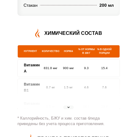
Стакан
200 мл
ХИМИЧЕСКИЙ СОСТАВ
% ОТ НОРМЫ
% В ОДНОЙ
НУТРИЕНТ
КОЛИЧЕСТВО
НОРМА
В 100 Г
ПОРЦИИ
Витамин
831.8 мкг
900 мкг
9.3
15.4
A
Витамин
0.7 мг
1.5 мг
4.6
7.6
В1
Витамин
2.5 мг
1.8 мг
14.1
23.4
В2
* Каллорийность, БЖУ и хим. состав блюда
Витамин
приведены без учета процесса приготовления.
484.2 мг
500 мг
9.7
16.1
В4