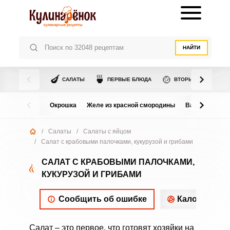
НАЙТИ
🍆
🍵
🍲
САЛАТЫ
ПЕРВЫЕ БЛЮДА
ВТОРЫЕ БЛЮДА
Окрошка
Желе из красной смородины
Варенье из в
/
Салаты
/
Салаты с яйцом
/
Салат с крабовыми палочками, кукурузой и грибами
САЛАТ С КРАБОВЫМИ ПАЛОЧКАМИ,
КУКУРУЗОЙ И ГРИБАМИ
Сообщить об ошибке
Калорийнос
Салат – это первое, что готовят хозяйки на