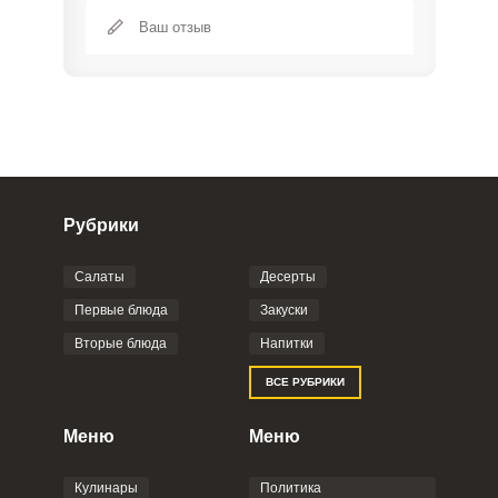
Рубрики
Салаты
Десерты
Фото до 4 шт, до 5 mb
ПРИКРЕПИТЬ
Первые блюда
Закуски
Вторые блюда
Напитки
Отправляя эту форму, вы соглашаетесь с
ВСЕ РУБРИКИ
Правилами сайта
,
Политикой
конфиденциальности
,
Политикой обработки
персональных данных
и
Пользовательским
Меню
Меню
соглашением
.
Кулинары
Политика