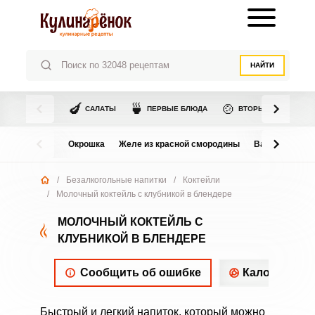
НАЙТИ
🍆
🍵
🍲
САЛАТЫ
ПЕРВЫЕ БЛЮДА
ВТОРЫЕ БЛЮДА
Окрошка
Желе из красной смородины
Варенье из в
/
Безалкогольные напитки
/
Коктейли
/
Молочный коктейль с клубникой в блендере
МОЛОЧНЫЙ КОКТЕЙЛЬ С
КЛУБНИКОЙ В БЛЕНДЕРЕ
Сообщить об ошибке
Калорийнос
Быстрый и легкий напиток, который можно