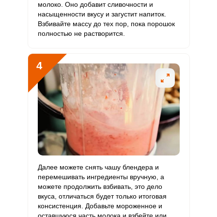
молоко. Оно добавит сливочности и
насыщенности вкусу и загустит напиток.
Медь
1010.3 мкг
1000 мкг
12
50.5
Взбивайте массу до тех пор, пока порошок
полностью не растворится.
Никель
0
200 мкг
0
0
Рубидий
46 мкг
200 мкг
2.7
11.5
4
Селен
16.8 мкг
55 мкг
3.6
15.3
Фтор
161.4 мкг
4000 мкг
0.5
2
Хром
5 мкг
50 мкг
1.2
5
Цинк
3.8 мг
12 мг
3.8
16
Бор
462.5 мкг
1200 мкг
4.6
19.3
Далее можете снять чашу блендера и
перемешивать ингредиенты вручную, а
Ванадий
можете продолжить взбивать, это дело
22.5 мкг
20 мкг
13.4
56.3
вкуса, отличаться будет только итоговая
консистенция. Добавьте мороженное и
Молибден
25.7 мкг
70 мкг
4.4
18.4
оставшуюся часть молока и взбейте или