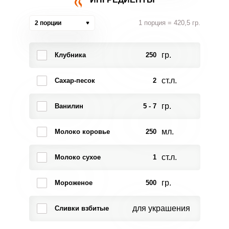
1 порция = 420,5 гр.
2 порции
гр.
Клубника
250
ст.л.
Сахар-песок
2
гр.
Ванилин
5 - 7
мл.
Молоко коровье
250
ст.л.
Молоко сухое
1
гр.
Мороженое
500
для украшения
Сливки взбитые