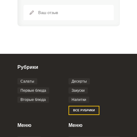
Рубрики
Салаты
Десерты
Фото до 4 шт, до 5 mb
ПРИКРЕПИТЬ
Первые блюда
Закуски
Вторые блюда
Напитки
Отправляя эту форму, вы соглашаетесь с
ВСЕ РУБРИКИ
Правилами сайта
,
Политикой
конфиденциальности
,
Политикой обработки
персональных данных
и
Пользовательским
Меню
Меню
соглашением
.