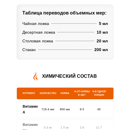
Таблица переводов
объемных мер:
Чайная ложка
5 мл
Десертная ложка
10 мл
Столовая ложка
20 мл
Стакан
200 мл
ХИМИЧЕСКИЙ СОСТАВ
% ОТ НОРМЫ
% В ОДНОЙ
НУТРИЕНТ
КОЛИЧЕСТВО
НОРМА
В 100 Г
ПОРЦИИ
Витамин
719.4 мкг
900 мкг
9.5
40
A
Витамин
0.3 мг
1.5 мг
2.8
11.7