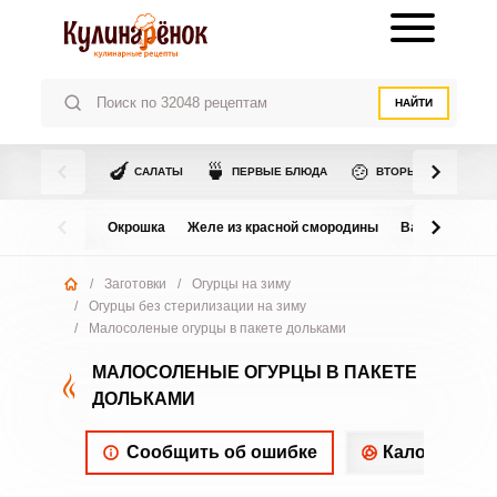
НАЙТИ
🍆
🍵
🍲
САЛАТЫ
ПЕРВЫЕ БЛЮДА
ВТОРЫЕ БЛЮДА
Окрошка
Желе из красной смородины
Варенье из в
/
Заготовки
/
Огурцы на зиму
/
Огурцы без стерилизации на зиму
/
Малосоленые огурцы в пакете дольками
МАЛОСОЛЕНЫЕ ОГУРЦЫ В ПАКЕТЕ
ДОЛЬКАМИ
Сообщить об ошибке
Калорийнос