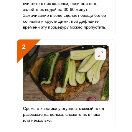
счистите с них колючки, если они есть,
залейте их водой на 30-60 минут.
Витамин
0
10 мкг
0
0
Замачивание в воде сделает овощи более
D
сочными и хрустящими, при дефиците
времени эту процедуру можно пропустить.
Витамин
Сообщить об ошибке
3 мг
15 мг
1.8
9.8
E
ВХОД НА САЙТ
РЕГИСТРАЦИЯ
2
ШАГ
Ш
Биотин
9 мг
50 мг
1.7
9
1 ИЗ 6
Войдите
Витамин
169.3 мкг
120 мкг
13.2
70.5
с помощью социальных сетей:
К
Витамин
4 мг
20 мг
1.9
10.1
РР
или
Калий
1716.7 мг
2500 мг
6.4
34.3
Срежьте хвостики у огурцов, каждый плод
Кальций
403.3 мг
1000 мг
3.8
20.2
разрежьте на дольки, сложите их в пакет
или несколько.
Кремний
0
30 мг
0
0
Готовить малосоленые огурцы в пакете дольками