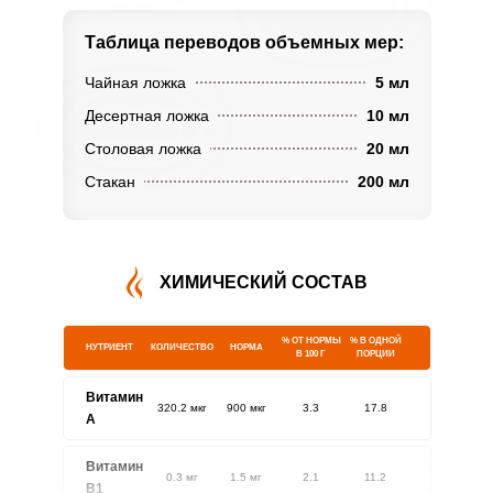
Таблица переводов
объемных мер:
Чайная ложка
5 мл
Десертная ложка
10 мл
Столовая ложка
20 мл
Стакан
200 мл
ХИМИЧЕСКИЙ СОСТАВ
% ОТ НОРМЫ
% В ОДНОЙ
НУТРИЕНТ
КОЛИЧЕСТВО
НОРМА
В 100 Г
ПОРЦИИ
Витамин
320.2 мкг
900 мкг
3.3
17.8
A
Витамин
0.3 мг
1.5 мг
2.1
11.2
В1