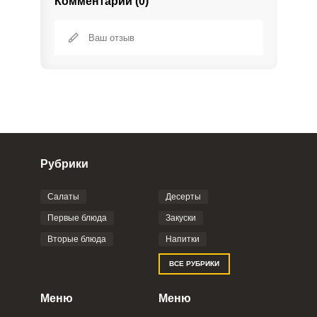
Комментарии (0)
Рубрики
Салаты
Десерты
Фото до 4 шт, до 5 mb
ПРИКРЕПИТЬ
Первые блюда
Закуски
Вторые блюда
Напитки
Отправляя эту форму, вы соглашаетесь с
ВСЕ РУБРИКИ
Правилами сайта
,
Политикой
конфиденциальности
,
Политикой обработки
персональных данных
и
Пользовательским
Меню
Меню
соглашением
.