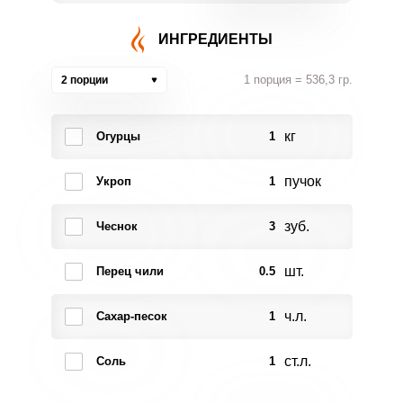
ИНГРЕДИЕНТЫ
1 порция = 536,3 гр.
2 порции
кг
Огурцы
1
пучок
Укроп
1
зуб.
Чеснок
3
шт.
Перец чили
0.5
ч.л.
Сахар-песок
1
ст.л.
Соль
1