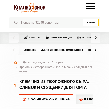
НАЙТИ
🍆
🍵
🍲
САЛАТЫ
ПЕРВЫЕ БЛЮДА
ВТОРЫЕ БЛЮДА
Окрошка
Желе из красной смородины
Варенье из в
/
Десерты, сладости
/
Торты
/
Крем чиз из творожного сыра, сливок и сгущенки для
торта
КРЕМ ЧИЗ ИЗ ТВОРОЖНОГО СЫРА,
СЛИВОК И СГУЩЕНКИ ДЛЯ ТОРТА
Сообщить об ошибке
Калорийнос