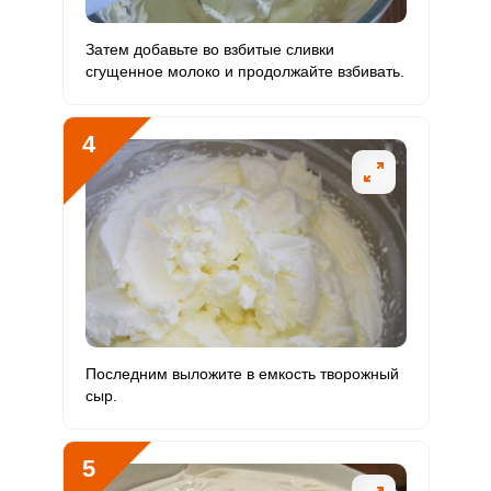
Фосфор
453 мг
800 мг
22.5
7.1
Затем добавьте во взбитые сливки
Хлор
290.6 мг
2300 мг
5
1.6
сгущенное молоко и продолжайте взбивать.
Алюминий
0.5 мкг
30 мкг
0.7
0.2
4
Железо
0.8 мг
18 мг
1.7
0.5
Йод
0.2 мкг
150 мкг
0
0
Кобальт
5 мкг
10 мкг
19.9
6.3
Литий
0
70 мкг
0
0
Марганец
0 мкг
2 мкг
0.4
0.1
Последним выложите в емкость творожный
Медь
150.2 мкг
1000 мкг
6
1.9
сыр.
Никель
0
200 мкг
0
0
5
Рубидий
0
200 мкг
0
0