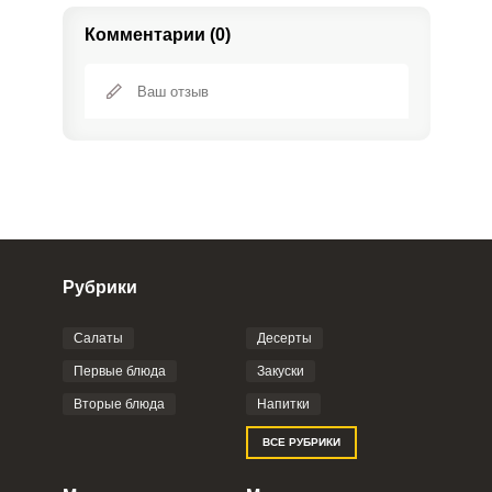
Комментарии (0)
Рубрики
Салаты
Десерты
Фото до 4 шт, до 5 mb
ПРИКРЕПИТЬ
Первые блюда
Закуски
Вторые блюда
Напитки
Отправляя эту форму, вы соглашаетесь с
ВСЕ РУБРИКИ
Правилами сайта
,
Политикой
конфиденциальности
,
Политикой обработки
персональных данных
и
Пользовательским