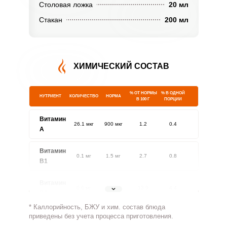
Столовая ложка
20 мл
Стакан
200 мл
ХИМИЧЕСКИЙ СОСТАВ
% ОТ НОРМЫ
% В ОДНОЙ
НУТРИЕНТ
КОЛИЧЕСТВО
НОРМА
В 100 Г
ПОРЦИИ
Витамин
26.1 мкг
900 мкг
1.2
0.4
A
Витамин
0.1 мг
1.5 мг
2.7
0.8
В1
Витамин
0.6 мг
1.8 мг
13.9
4.4
В2
* Каллорийность, БЖУ и хим. состав блюда
Витамин
приведены без учета процесса приготовления.
117.2 мг
500 мг
9.3
2.9
В4