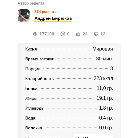
Автор рецепта:
364 рецепта
Андрей Бирюков
177100
0
23
12
Мировая
Кухня
30 мин.
Время готовки
8
Порции
223 ккал
Калорийность
11,0 гр.
Белки
19,1 гр.
Жиры
1,8 гр.
Углеводы
0,4 гр.
Вода
0,0 гр.
Волокна