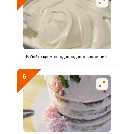
Селен
75 мкг
55 мкг
54.1
17.1
Фтор
80.5 мкг
4000 мкг
0.8
0.3
Хром
0 мкг
50 мкг
0
0
Цинк
0.9 мг
12 мг
3.1
1
Взбейте крем до однородного состояния.
Бор
0
1200 мкг
0
0
6
Ванадий
0
20 мкг
0
0
Молибден
19.6 мкг
70 мкг
11.1
3.5