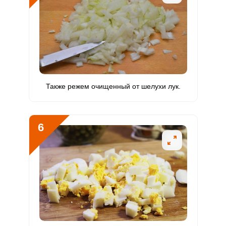
Хром
24.1 мкг
50 мкг
2.6
12.1
Цинк
9.8 мг
12 мг
4.3
20.3
Бор
320 мкг
1200 мкг
1.4
6.7
Ванадий
0
20 мкг
0
0
Также режем очищенный от шелухи лук.
Молибден
24.6 мкг
70 мкг
1.9
8.8
6