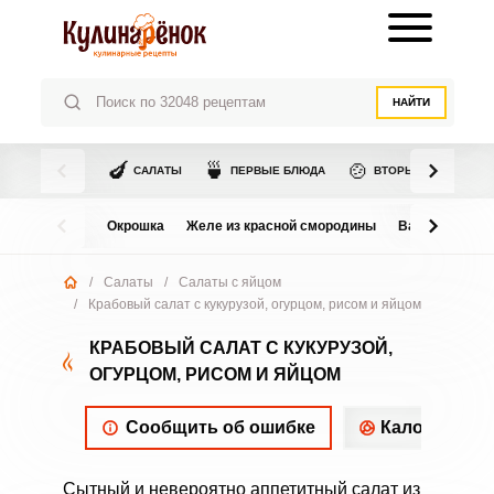
НАЙТИ
🍆
🍵
🍲
САЛАТЫ
ПЕРВЫЕ БЛЮДА
ВТОРЫЕ БЛЮДА
Окрошка
Желе из красной смородины
Варенье из в
/
Салаты
/
Салаты с яйцом
/
Крабовый салат с кукурузой, огурцом, рисом и яйцом
КРАБОВЫЙ САЛАТ С КУКУРУЗОЙ,
ОГУРЦОМ, РИСОМ И ЯЙЦОМ
Сообщить об ошибке
Калорийнос
Сытный и невероятно аппетитный салат из