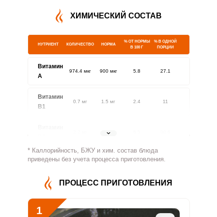
ХИМИЧЕСКИЙ СОСТАВ
% ОТ НОРМЫ
% В ОДНОЙ
НУТРИЕНТ
КОЛИЧЕСТВО
НОРМА
В 100 Г
ПОРЦИИ
Витамин
974.4 мкг
900 мкг
5.8
27.1
A
Витамин
0.7 мг
1.5 мг
2.4
11
В1
Витамин
2.2 мг
1.8 мг
6.5
30.6
В2
* Каллорийность, БЖУ и хим. состав блюда
Витамин
приведены без учета процесса приготовления.
1093.8 мг
500 мг
11.7
54.7
В4
ПРОЦЕСС ПРИГОТОВЛЕНИЯ
Витамин
7.2 мг
5 мг
7.7
36.2
В5
1