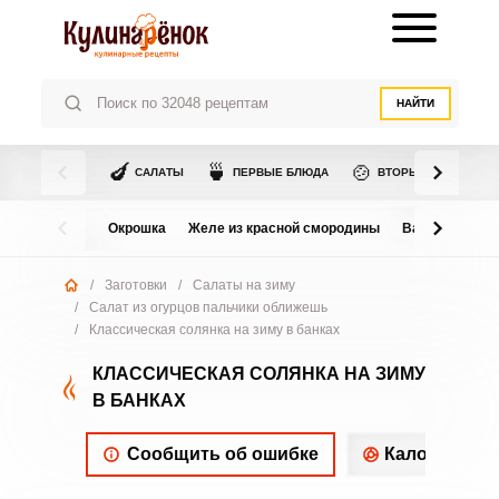
НАЙТИ
🍆
🍵
🍲
САЛАТЫ
ПЕРВЫЕ БЛЮДА
ВТОРЫЕ БЛЮДА
Окрошка
Желе из красной смородины
Варенье из в
/
Заготовки
/
Салаты на зиму
/
Салат из огурцов пальчики оближешь
/
Классическая солянка на зиму в банках
КЛАССИЧЕСКАЯ СОЛЯНКА НА ЗИМУ
В БАНКАХ
Сообщить об ошибке
Калорийнос