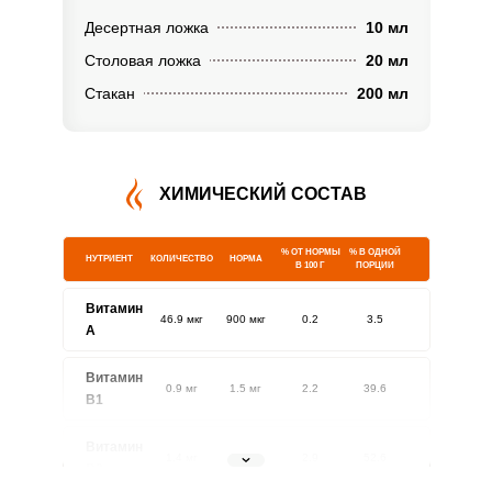
Десертная ложка
10 мл
Столовая ложка
20 мл
Стакан
200 мл
ХИМИЧЕСКИЙ СОСТАВ
% ОТ НОРМЫ
% В ОДНОЙ
НУТРИЕНТ
КОЛИЧЕСТВО
НОРМА
В 100 Г
ПОРЦИИ
Витамин
46.9 мкг
900 мкг
0.2
3.5
A
Витамин
0.9 мг
1.5 мг
2.2
39.6
В1
Витамин
1.4 мг
1.8 мг
2.9
52.6
В2