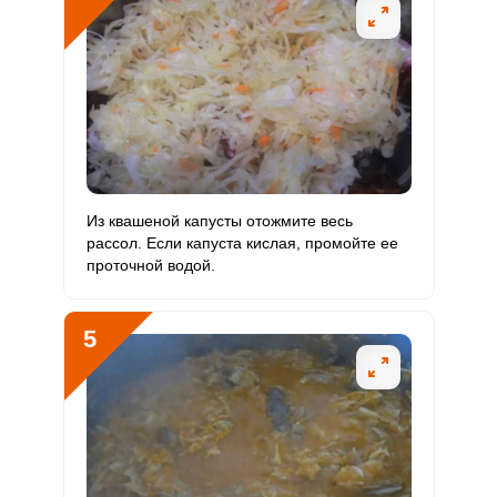
Рубидий
2380 мкг
200 мкг
43.8
793.3
Селен
2.8 мкг
55 мкг
0.2
3.4
Фтор
355.6 мкг
4000 мкг
0.3
5.9
Хром
10 мкг
50 мкг
0.7
13.3
Из квашеной капусты отожмите весь
Цинк
4.4 мг
12 мг
1.4
24.6
рассол. Если капуста кислая, промойте ее
проточной водой.
Бор
1000 мкг
1200 мкг
3.1
55.6
Ванадий
0
20 мкг
0
0
5
Молибден
36.2 мкг
70 мкг
1.9
34.5