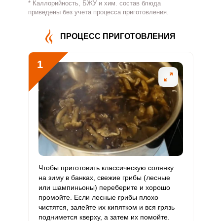
* Каллорийность, БЖУ и хим. состав блюда
Витамин
приведены без учета процесса приготовления.
31 мг
500 мг
0.2
4.1
В4
ПРОЦЕСС ПРИГОТОВЛЕНИЯ
Витамин
0.5 мг
5 мг
0.4
6.7
В5
1
Витамин
1 мг
2 мг
1.9
34.4
В6
Витамин
52.9 мкг
400 мкг
0.5
8.8
В9
Сообщить об ошибке
Витамин
ШАГ
Ш
0
3 мкг
0
0
1 ИЗ 5
В12
ВХОД НА САЙТ
РЕГИСТРАЦИЯ
Витамин
Чтобы приготовить классическую солянку
94.3 мкг
90 мкг
3.9
69.8
Войдите
С
на зиму в банках, свежие грибы (лесные
с помощью социальных сетей:
или шампиньоны) переберите и хорошо
промойте. Если лесные грибы плохо
Витамин
0
10 мкг
0
0
чистятся, залейте их кипятком и вся грязь
D
поднимется кверху, а затем их помойте.