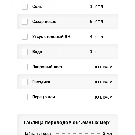
ст.л.
Соль
1
ст.л.
Сахар-песок
6
ст.л.
Уксус столовый 9%
4
ст.
Вода
1
по вкусу
Лавровый лист
по вкусу
Гвоздика
по вкусу
Перец чили
Таблица переводов
объемных мер:
Чайная ложка
5 мл