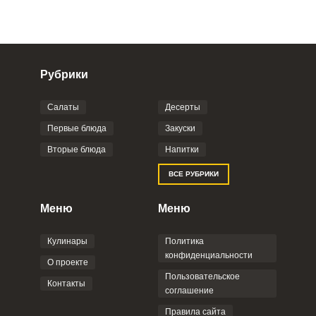
Рубрики
Салаты
Десерты
Фото до 4 шт, до 5 mb
ПРИКРЕПИТЬ
Первые блюда
Закуски
Вторые блюда
Напитки
Отправляя эту форму, вы соглашаетесь с
ВСЕ РУБРИКИ
Правилами сайта
,
Политикой
конфиденциальности
,
Политикой обработки
персональных данных
и
Пользовательским
Меню
Меню
соглашением
.
Кулинары
Политика
конфиденциальности
О проекте
Пользовательское
Контакты
соглашение
ОТПРАВИТЬ КОММЕНТАРИЙ
Правила сайта