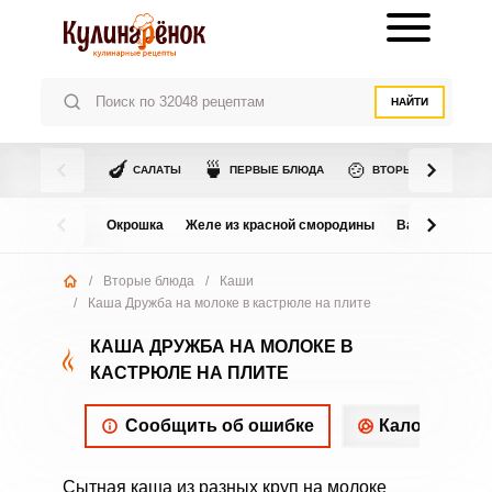
НАЙТИ
🍆
🍵
🍲
САЛАТЫ
ПЕРВЫЕ БЛЮДА
ВТОРЫЕ БЛЮДА
Окрошка
Желе из красной смородины
Варенье из в
/
Вторые блюда
/
Каши
/
Каша Дружба на молоке в кастрюле на плите
КАША ДРУЖБА НА МОЛОКЕ В
КАСТРЮЛЕ НА ПЛИТЕ
Сообщить об ошибке
Калорийнос
Сытная каша из разных круп на молоке