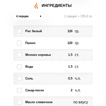
ИНГРЕДИЕНТЫ
1 порция = 235,0 гр.
4 порции
гр.
Рис белый
120
гр.
Пшено
120
ст.
Молоко коровье
1.5
ст.
Вода
1.5
ч.л.
Соль
0.5
ч.л.
Сахар-песок
2
по вкусу
Масло сливочное