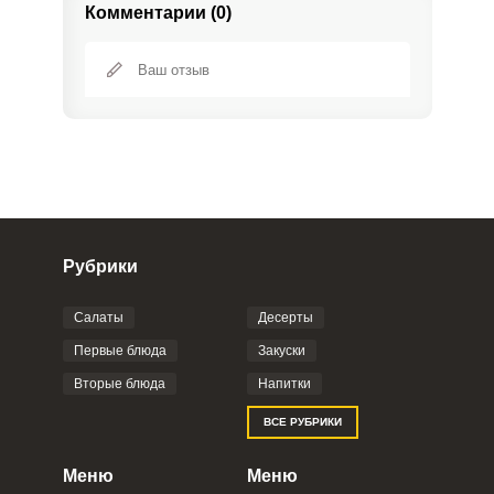
Комментарии (0)
Рубрики
Салаты
Десерты
Фото до 4 шт, до 5 mb
ПРИКРЕПИТЬ
Первые блюда
Закуски
Вторые блюда
Напитки
Отправляя эту форму, вы соглашаетесь с
ВСЕ РУБРИКИ
Правилами сайта
,
Политикой
конфиденциальности
,
Политикой обработки
персональных данных
и
Пользовательским
Меню
Меню
соглашением
.