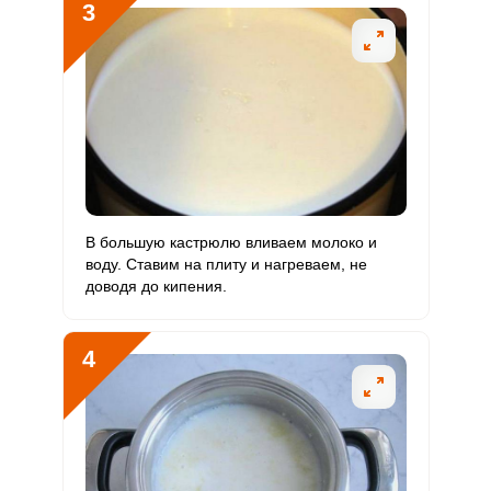
3
Магний
201.2 мг
400 мг
5.4
12.6
Натрий
2114.8 мг
1300 мг
17.3
40.7
Сера
268.4 мг
500 мг
5.7
13.4
Фосфор
804.6 мг
800 мг
10.7
25.1
Хлор
3460 мг
2300 мг
16
37.6
В большую кастрюлю вливаем молоко и
воду. Ставим на плиту и нагреваем, не
Алюминий
307.5 мкг
30 мкг
109
256.3
доводя до кипения.
Железо
4.8 мг
18 мг
2.8
6.6
4
Йод
40.8 мкг
150 мкг
2.9
6.8
Кобальт
14.9 мкг
10 мкг
15.9
37.3
Литий
8.6 мкг
70 мкг
1.3
3.1