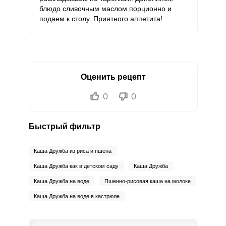
Молибден
55.3 мкг
70 мкг
8.4
19.8
блюдо сливочным маслом порционно и
подаем к столу. Приятного аппетита!
Оценить рецепт
0
0
Быстрый фильтр
Каша Дружба из риса и пшена
Каша Дружба как в детском саду
Каша Дружба
Каша Дружба на воде
Пшенно-рисовая каша на молоке
Каша Дружба на воде в кастрюле