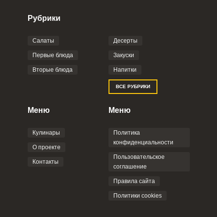
Рубрики
Салаты
Десерты
Фото до 4 шт, до 5 mb
ПРИКРЕПИТЬ
Первые блюда
Закуски
Вторые блюда
Напитки
Отправляя эту форму, вы соглашаетесь с
ВСЕ РУБРИКИ
Правилами сайта
,
Политикой
конфиденциальности
,
Политикой обработки
персональных данных
и
Пользовательским
Меню
Меню
соглашением
.
Кулинары
Политика
конфиденциальности
О проекте
Пользовательское
Контакты
соглашение
ОТПРАВИТЬ КОММЕНТАРИЙ
Правила сайта
Политики cookies