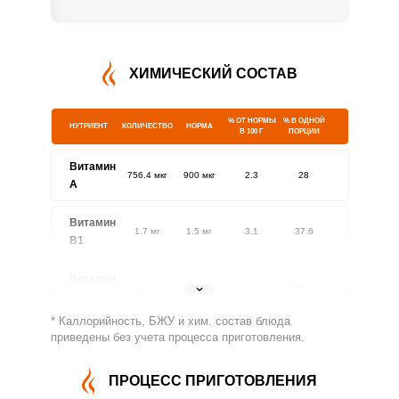
ХИМИЧЕСКИЙ СОСТАВ
% ОТ НОРМЫ
% В ОДНОЙ
НУТРИЕНТ
КОЛИЧЕСТВО
НОРМА
В 100 Г
ПОРЦИИ
Витамин
756.4 мкг
900 мкг
2.3
28
A
Витамин
1.7 мг
1.5 мг
3.1
37.6
В1
Витамин
3.1 мг
1.8 мг
4.9
58.1
В2
* Каллорийность, БЖУ и хим. состав блюда
Витамин
приведены без учета процесса приготовления.
491.3 мг
500 мг
2.7
32.8
В4
ПРОЦЕСС ПРИГОТОВЛЕНИЯ
Витамин