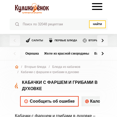
НАЙТИ
🍆
🍵
🍲
САЛАТЫ
ПЕРВЫЕ БЛЮДА
ВТОРЫЕ БЛЮДА
Окрошка
Желе из красной смородины
Варенье из в
/
Вторые блюда
/
Блюда из кабачков
/
Кабачки с фаршем и грибами в духовке
КАБАЧКИ С ФАРШЕМ И ГРИБАМИ В
ДУХОВКЕ
Сообщить об ошибке
Калорийнос
Кабачки с фаршем и грибами в духовке –