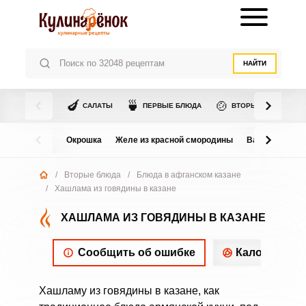
НАЙТИ
🍆
🍵
🍲
САЛАТЫ
ПЕРВЫЕ БЛЮДА
ВТОРЫЕ БЛЮДА
Окрошка
Желе из красной смородины
Варенье из в
/
Вторые блюда
/
Блюда в афганском казане
/
Хашлама из говядины в казане
ХАШЛАМА ИЗ ГОВЯДИНЫ В КАЗАНЕ
Сообщить об ошибке
Калорийнос
Хашламу из говядины в казане, как