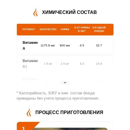
ХИМИЧЕСКИЙ СОСТАВ
% ОТ НОРМЫ
% В ОДНОЙ
НУТРИЕНТ
КОЛИЧЕСТВО
НОРМА
В 100 Г
ПОРЦИИ
Витамин
1175.8 мкг
900 мкг
4.5
32.7
A
Витамин
1.5 мг
1.5 мг
3.4
24.6
В1
Витамин
2.5 мг
1.8 мг
4.7
34.1
В2
* Каллорийность, БЖУ и хим. состав блюда
Витамин
приведены без учета процесса приготовления.
784.2 мг
500 мг
5.4
39.2
В4
ПРОЦЕСС ПРИГОТОВЛЕНИЯ
Витамин
7.8 мг
5 мг
5.4
39.2
В5
1