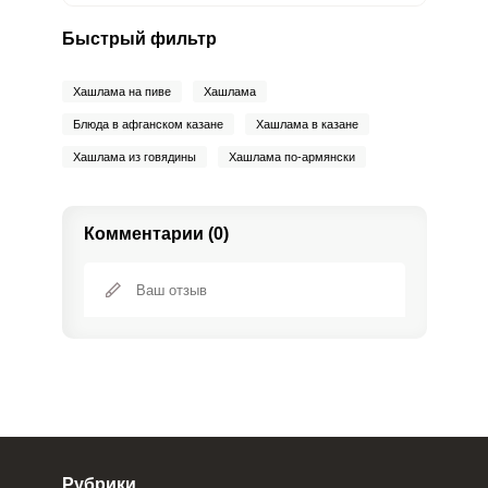
Быстрый фильтр
Хашлама на пиве
Хашлама
Блюда в афганском казане
Хашлама в казане
Хашлама из говядины
Хашлама по-армянски
Комментарии (0)
Рубрики