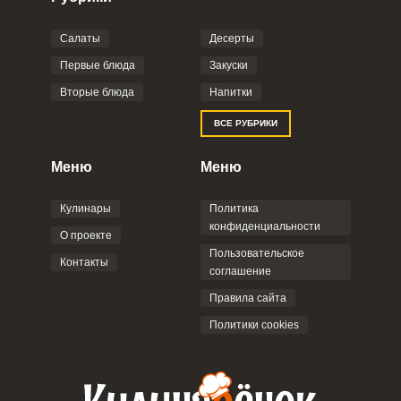
Салаты
Десерты
Фото до 4 шт, до 5 mb
ПРИКРЕПИТЬ
Первые блюда
Закуски
Вторые блюда
Напитки
Отправляя эту форму, вы соглашаетесь с
ВСЕ РУБРИКИ
Правилами сайта
,
Политикой
конфиденциальности
,
Политикой обработки
персональных данных
и
Пользовательским
Меню
Меню
соглашением
.
Кулинары
Политика
конфиденциальности
О проекте
Пользовательское
Контакты
соглашение
ОТПРАВИТЬ КОММЕНТАРИЙ
Правила сайта
Политики cookies