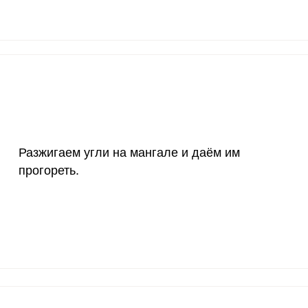
20 мг
3.8
11.
2500 мг
9.3
2
Запомнить меня
1000 мг
1.7
5.
тесь с
Правилами сайта
,
ВХОД
олитикой обработки
ельским соглашением
30 мг
73.5
222
ЕЩЕ НЕ ЗАРЕГИСТРИРОВАННЫ?
400 мг
3
9.
Разжигаем угли на мангале и даём им
Забыли пароль?
прогореть.
1300 мг
0.5
1.
одукты по списку, овощи обдаём под водой.
500 мг
3.4
10.
800 мг
4.1
12.
2300 мг
1.9
5.
30 мкг
1809.3
546