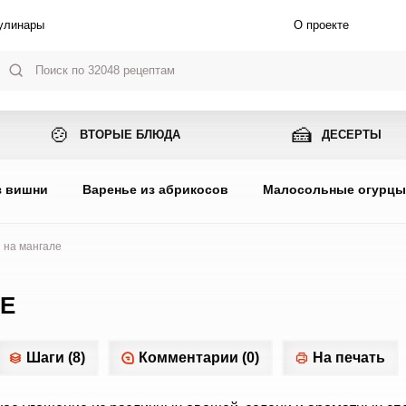
улинары
О проекте
🍲
🍰
ВТОРЫЕ БЛЮДА
ДЕСЕРТЫ
з вишни
Варенье из абрикосов
Малосольные огурц
 на мангале
Е
Шаги (8)
Комментарии (0)
На печать