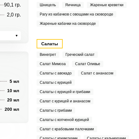
90,1 гр.
Шницель
Яичница
Жареные креветки
2,0 гр.
Рагу из кабачков с овощами на сковороде
Жареные кабачки на сковороде
Салаты
Винегрет
Греческий салат
Салат Мимоза
Салат Оливье
Салаты с авокадо
Салат с ананасом
5 мл
Салаты с курицей
10 мл
Салаты с курицей и грибами
20 мл
Салат с курицей и ананасом
200 мл
Салаты с грибами
Салаты с копченой курицей
Салат с крабовыми палочками
Салаты с креветками
Салаты с кальмарами