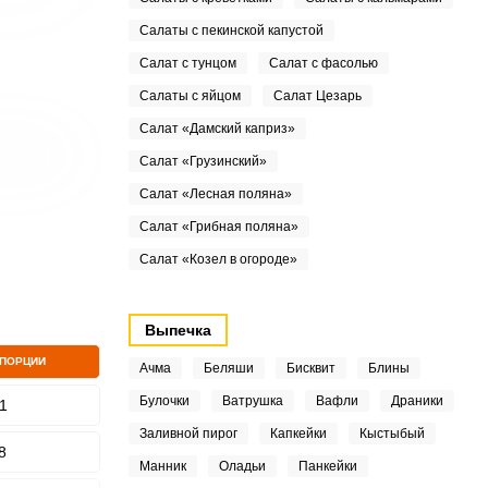
Салаты с пекинской капустой
Салат с тунцом
Салат с фасолью
Салаты с яйцом
Салат Цезарь
Салат «Дамский каприз»
Салат «Грузинский»
Салат «Лесная поляна»
Салат «Грибная поляна»
Салат «Козел в огороде»
Выпечка
 ПОРЦИИ
Ачма
Беляши
Бисквит
Блины
Булочки
Ватрушка
Вафли
Драники
1
Заливной пирог
Капкейки
Кыстыбый
8
Манник
Оладьи
Панкейки