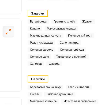
5
Закуски
8
Бутерброды
Гренки из хлеба
Жульен
1
Канапе
Малосольные огурцы
ОТПРАВИТЬ СООБЩЕНИЕ
Маринованная капуста
Печеночный торт
.1
Рулет из лаваша
Соленая икра
1
Соленая форель
Соленая горбуша
Соленое сало
Тарталетки с начинкой
6
Разжигаем угли 
Холодец
Шаурма
2
4
Напитки
Березовый сок на зиму
Квас из цикория
6
Кисель
Лимонад домашний
7.7
Молочный коктейль
Мохито безалкогольный