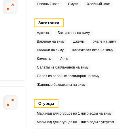
Овсяный квас
Смузи
Хлебный квас
7
5
Заготовки
5
Аджика
Баклажаны на зиму
Варенье на зиму
Джемы
Желе на зиму
.8
Кабачки на зиму
Кабачковая икра на зиму
5
Компоты
Лечо
6
Салаты из баклажанов на зиму
Салат из зеленых помидоров на зиму
Жареные баклажаны на зиму
2
Огурцы
7
Маринад для огурцов на 1 литр воды на зиму
1
Маринад для огурцов на 1 литр воды с уксусом
3