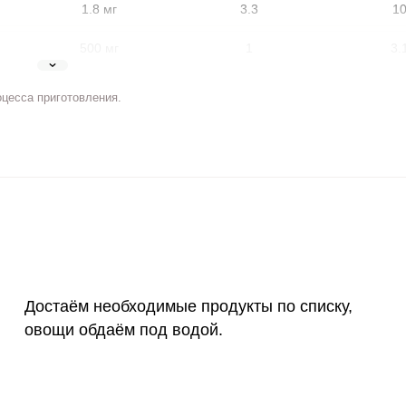
1.8 мг
3.3
1
500 мг
1
3.
5 мг
4.6
13.
оцесса приготовления.
2 мг
9.7
29.
400 мкг
3.7
11.
3 мкг
0
0
ВХОД НА САЙТ
РЕГИСТРАЦИЯ
90 мкг
51.7
156
е
Войдите
с помощью социальных сетей:
10 мкг
0
0
Достаём необходимые продукты по списку,
15 мг
9
27.
овощи обдаём под водой.
или
50 мг
0.1
0.
120 мкг
3.7
11.