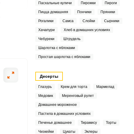
0
Пасхальные куличи
Пирожки
Пироги
Пицца домашняя
Пончики
Пряники
1
Рогалики
Самса
Слойки
Сырники
9
ШАГ
Хачапури
Хлеб в домашних условиях
2 ИЗ 8
Чебуреки
Штрудель
3
Шарлотка с яблоками
2
Простая шарлотка с яблоками
Десерты
.3
Глазурь
Крем для торта
Мармелад
Медовик
Меренговый рулет
Домашнее мороженое
3
Пастила в домашних условиях
4
Печенье домашнее
Тирамису
Торты
3
Чизкейки
Цукаты
Эклеры