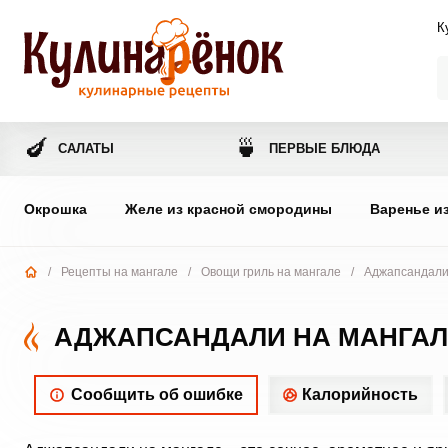
К
🍆
🍵
САЛАТЫ
ПЕРВЫЕ БЛЮДА
Окрошка
Желе из красной смородины
Варенье и
/
Рецепты на мангале
/
Овощи гриль на мангале
/
Аджапсандали
АДЖАПСАНДАЛИ НА МАНГАЛ
Сообщить об ошибке
Калорийность