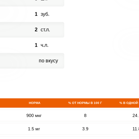
1
зуб.
2
ст.л.
1
ч.л.
по вкусу
НОРМА
% ОТ НОРМЫ В 100 Г
% В ОДНОЙ
900 мкг
8
24.
1.5 мг
3.9
11.