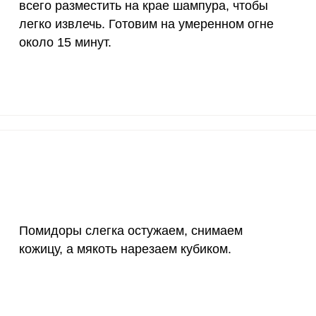
всего разместить на крае шампура, чтобы
легко извлечь. Готовим на умеренном огне
12 мг
2.8
8.
около 15 минут.
1200 мкг
7.5
22.
20 мкг
8.2
24.
70 мкг
11.4
34.
Помидоры слегка остужаем, снимаем
кожицу, а мякоть нарезаем кубиком.