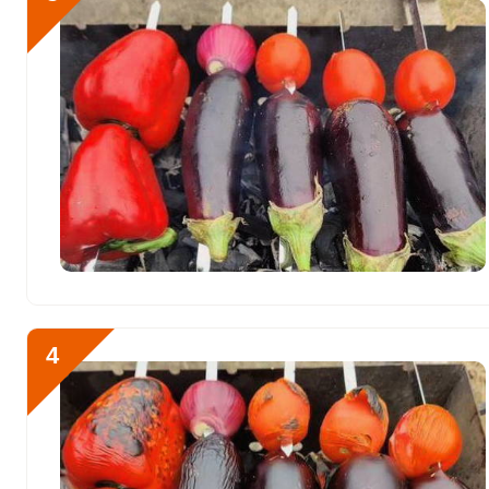
Железо
7.9 мг
Йод
33.6 мкг
Кобальт
24.3 мкг
Литий
881.4 мкг
Марганец
2.6 мкг
Медь
1728.3 мкг
Никель
20.1 мкг
Рубидий
782.2 мкг
4
Селен
4.7 мкг
Фтор
215.7 мкг
Хром
23.3 мкг