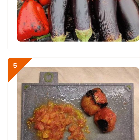
Цинк
5.1 мг
Бор
1366.1 мкг
Ванадий
24.6 мкг
Молибден
120.1 мкг
5