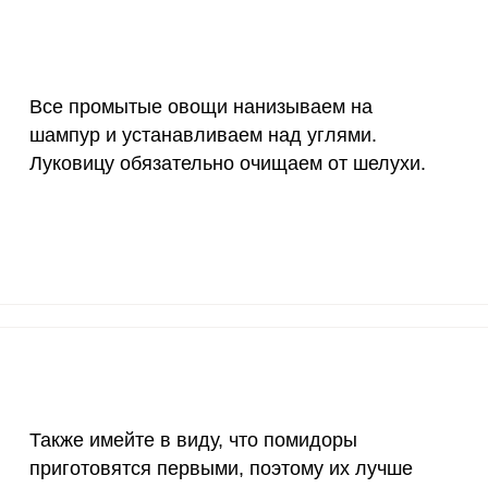
18 мг
2.9
8.
150 мкг
1.5
4.
Все промытые овощи нанизываем на
10 мкг
16.1
48.
шампур и устанавливаем над углями.
70 мкг
83.3
251
Луковицу обязательно очищаем от шелухи.
2 мкг
8.8
26.
1000 мкг
11.4
34.
200 мкг
0.7
2
200 мкг
25.9
78.
55 мкг
0.6
1.
Также имейте в виду, что помидоры
4000 мкг
0.4
1.
приготовятся первыми, поэтому их лучше
50 мкг
3.1
9.