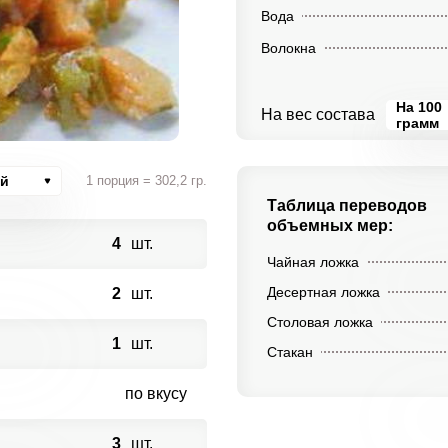
Вода
Волокна
На 100
На вес состава
грамм
ий
1 порция = 302,2 гр.
Таблица переводов
объемных мер:
4
шт.
Чайная ложка
Десертная ложка
2
шт.
Столовая ложка
1
шт.
Стакан
по вкусу
3
шт.