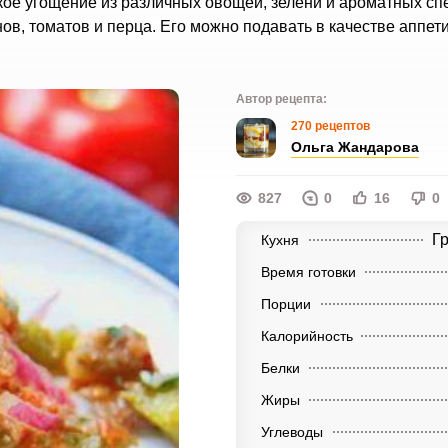
кое угощение из различных овощей, зелени и ароматных сп
ов, томатов и перца. Его можно подавать в качестве аппет
Автор рецепта:
270 рецептов
Ольга Жандарова
827
0
16
0
Г
Кухня
Время готовки
Порции
Калорийность
Белки
Жиры
Углеводы