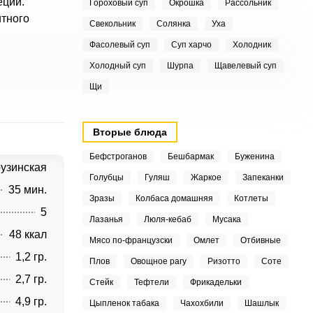
еций.
Гороховый суп
Окрошка
Рассольник
итного
Свекольник
Солянка
Уха
Фасолевый суп
Суп харчо
Холодник
Холодный суп
Шурпа
Щавелевый суп
Щи
Вторые блюда
Бефстроганов
Бешбармак
Буженина
рузинская
Голубцы
Гуляш
Жаркое
Запеканки
35 мин.
Зразы
Колбаса домашняя
Котлеты
5
Лазанья
Люля-кебаб
Мусака
48 ккал
Мясо по-французски
Омлет
Отбивные
1,2 гр.
Плов
Овощное рагу
Ризотто
Соте
2,7 гр.
Стейк
Тефтели
Фрикадельки
4,9 гр.
Цыпленок табака
Чахохбили
Шашлык