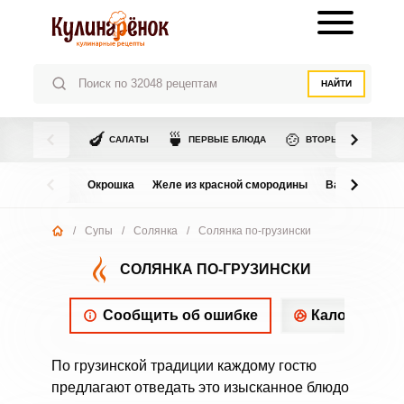
НАЙТИ
🍆
🍵
🍲
САЛАТЫ
ПЕРВЫЕ БЛЮДА
ВТОРЫЕ БЛЮДА
Окрошка
Желе из красной смородины
Варенье из в
/
Супы
/
Солянка
/
Солянка по-грузински
СОЛЯНКА ПО-ГРУЗИНСКИ
Сообщить об ошибке
Калорийнос
По грузинской традиции каждому гостю
предлагают отведать это изысканное блюдо