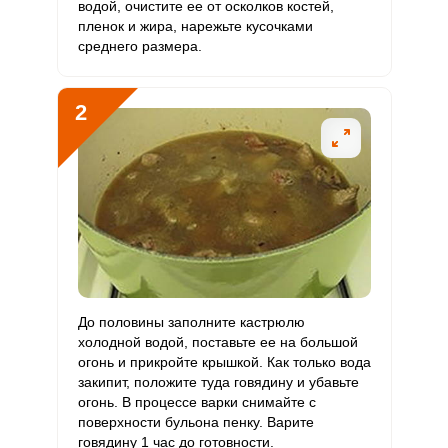
водой, очистите ее от осколков костей,
пленок и жира, нарежьте кусочками
Витамин
0
10 мкг
0
0
среднего размера.
D
Витамин
30.4 мг
15 мг
9.3
33.7
2
E
Биотин
25.8 мг
50 мг
2.4
8.6
Витамин
4.1 мкг
120 мкг
0.2
0.6
К
Витамин
60 мг
20 мг
13.7
50
РР
Калий
До половины заполните кастрюлю
3657.6 мг
2500 мг
6.7
24.4
холодной водой, поставьте ее на большой
огонь и прикройте крышкой. Как только вода
Кальций
285.3 мг
1000 мг
1.3
4.8
закипит, положите туда говядину и убавьте
Сообщить об ошибке
огонь. В процессе варки снимайте с
Кремний
10 мг
30 мг
1.5
5.6
поверхности бульона пенку. Варите
ШАГ
Ш
ВХОД НА САЙТ
РЕГИСТРАЦИЯ
говядину 1 час до готовности.