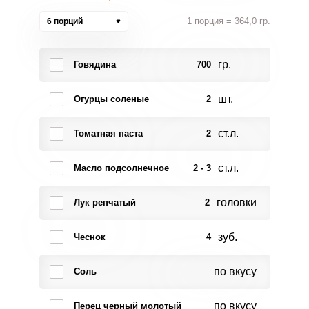
1 порция = 364,0 гр.
6 порций
гр.
Говядина
700
шт.
Огурцы соленые
2
ст.л.
Томатная паста
2
ст.л.
Масло подсолнечное
2 - 3
головки
Лук репчатый
2
зуб.
Чеснок
4
по вкусу
Соль
по вкусу
Перец черный молотый