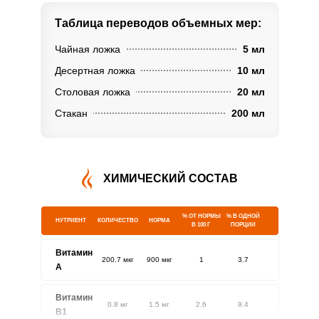
Таблица переводов
объемных мер:
Чайная ложка
5 мл
Десертная ложка
10 мл
Столовая ложка
20 мл
Стакан
200 мл
ХИМИЧЕСКИЙ СОСТАВ
% ОТ НОРМЫ
% В ОДНОЙ
НУТРИЕНТ
КОЛИЧЕСТВО
НОРМА
В 100 Г
ПОРЦИИ
Витамин
200.7 мкг
900 мкг
1
3.7
A
Витамин
0.8 мг
1.5 мг
2.6
9.4
В1