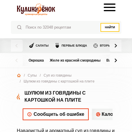
НАЙТИ
🍆
🍵
🍲
САЛАТЫ
ПЕРВЫЕ БЛЮДА
ВТОРЫЕ БЛЮДА
Окрошка
Желе из красной смородины
Варенье из в
/
Супы
/
Суп из говядины
/
Шулюм из говядины с картошкой на плите
ШУЛЮМ ИЗ ГОВЯДИНЫ С
КАРТОШКОЙ НА ПЛИТЕ
Сообщить об ошибке
Калорийнос
Наваристый и ароматный суп из говядины и