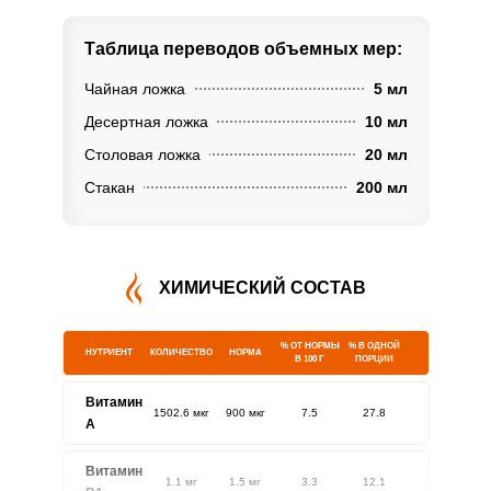
Таблица переводов
объемных мер:
Чайная ложка
5 мл
Десертная ложка
10 мл
Столовая ложка
20 мл
Стакан
200 мл
ХИМИЧЕСКИЙ СОСТАВ
% ОТ НОРМЫ
% В ОДНОЙ
НУТРИЕНТ
КОЛИЧЕСТВО
НОРМА
В 100 Г
ПОРЦИИ
Витамин
1502.6 мкг
900 мкг
7.5
27.8
A
Витамин
1.1 мг
1.5 мг
3.3
12.1