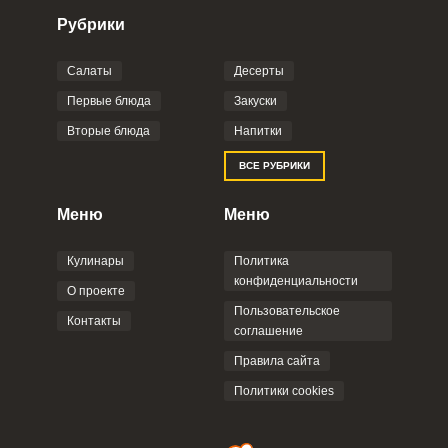
Рубрики
Салаты
Десерты
Фото до 4 шт, до 5 mb
ПРИКРЕПИТЬ
Первые блюда
Закуски
Вторые блюда
Напитки
Отправляя эту форму, вы соглашаетесь с
ВСЕ РУБРИКИ
Правилами сайта
,
Политикой
конфиденциальности
,
Политикой обработки
персональных данных
и
Пользовательским
Меню
Меню
соглашением
.
Кулинары
Политика
конфиденциальности
О проекте
Пользовательское
Контакты
соглашение
ОТПРАВИТЬ КОММЕНТАРИЙ
Правила сайта
Политики cookies