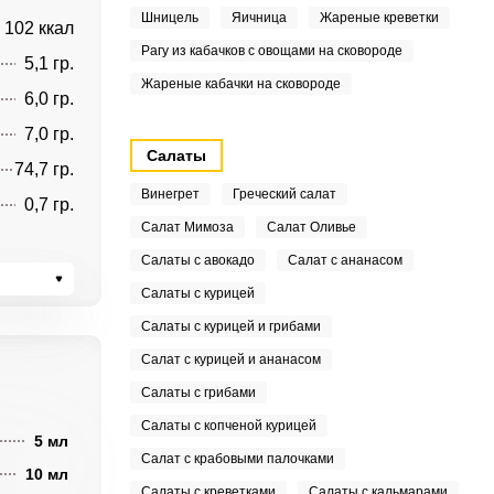
Шницель
Яичница
Жареные креветки
102 ккал
Рагу из кабачков с овощами на сковороде
5,1 гр.
Жареные кабачки на сковороде
6,0 гр.
7,0 гр.
Салаты
74,7 гр.
Винегрет
Греческий салат
0,7 гр.
Салат Мимоза
Салат Оливье
Салаты с авокадо
Салат с ананасом
Салаты с курицей
Салаты с курицей и грибами
Салат с курицей и ананасом
Салаты с грибами
Салаты с копченой курицей
5 мл
Салат с крабовыми палочками
10 мл
Салаты с креветками
Салаты с кальмарами