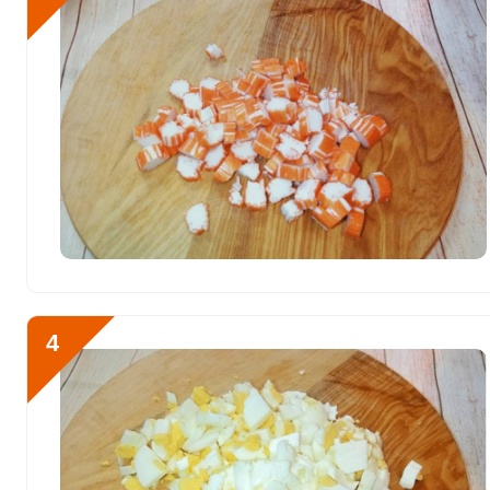
Железо
8.6 мг
Йод
47 мкг
Кобальт
23 мкг
Литий
0
Марганец
0.4 мкг
Медь
402.6 мкг
Никель
0
Рубидий
0
4
Селен
113.4 мкг
Фтор
174 мкг
Хром
14.8 мкг