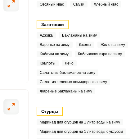
9
Овсяный квас
Смузи
Хлебный квас
8
Заготовки
5
Аджика
Баклажаны на зиму
Варенье на зиму
Джемы
Желе на зиму
Кабачки на зиму
Кабачковая икра на зиму
4
Компоты
Лечо
1
Салаты из баклажанов на зиму
Салат из зеленых помидоров на зиму
Жареные баклажаны на зиму
6
Огурцы
1
Маринад для огурцов на 1 литр воды на зиму
Маринад для огурцов на 1 литр воды с уксусом
4