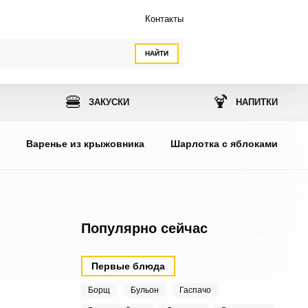
Контакты
НАЙТИ
🍔
🍹
ЗАКУСКИ
НАПИТКИ
ы
Варенье из крыжовника
Шарлотка с яблоками
Популярно сейчас
Первые блюда
Борщ
Бульон
Гаспачо