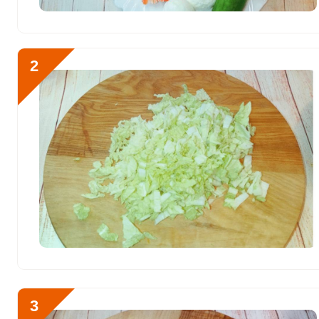
Витамин РР
11.7 мг
Калий
939 мг
2
Кальций
211 мг
Отправляя эту форму, вы соглашае
Политикой конфиденциальности
,
П
Кремний
0
персональных данных
и
Пользоват
Магний
169.4 мг
Натрий
2258.8 мг
Продукты для салата до
Сера
620.6 мг
куриные яйца перед гот
Фосфор
1117.4 мг
Хлор
343.2 мг
Алюминий
0
3