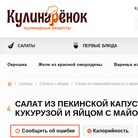
К
🍆
🍵
САЛАТЫ
ПЕРВЫЕ БЛЮДА
Окрошка
Желе из красной смородины
Варенье и
/
Салаты
/
Салаты с яйцом
/
Салат из пекинской капусты с краб
САЛАТ ИЗ ПЕКИНСКОЙ КАПУ
КУКУРУЗОЙ И ЯЙЦОМ С МАЙ
Сообщить об ошибке
Калорийность