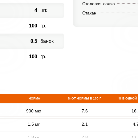
Столовая ложка
4
шт.
Стакан
100
гр.
0.5
банок
100
гр.
НОРМА
% ОТ НОРМЫ В 100 Г
% В ОДНОЙ
900 мкг
7.6
16.
1.5 мг
2.1
4.
1.8 мг
7.8
17.