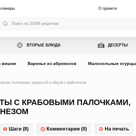
улинары
О проекте
🍲
🍰
ВТОРЫЕ БЛЮДА
ДЕСЕРТЫ
з вишни
Варенье из абрикосов
Малосольные огурц
овыми палочками, кукурузой и яйцом с майонезом
СТЫ С КРАБОВЫМИ ПАЛОЧКАМИ,
ОНЕЗОМ
Шаги (8)
Комментарии (0)
На печать