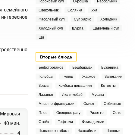
Гороховый суп
Окрошка
Рассольник
ля семейного
Свекольник
Солянка
Уха
т интересное
Фасолевый суп
Суп харчо
Холодник
Холодный суп
Шурпа
Щавелевый суп
Щи
осредственно
Вторые блюда
Бефстроганов
Бешбармак
Буженина
Голубцы
Гуляш
Жаркое
Запеканки
Зразы
Колбаса домашняя
Котлеты
Лазанья
Люля-кебаб
Мусака
Мясо по-французски
Омлет
Отбивные
Плов
Овощное рагу
Ризотто
Соте
Мировая
Стейк
Тефтели
Фрикадельки
40 мин.
Цыпленок табака
Чахохбили
Шашлык
4