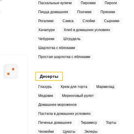
Пасхальные куличи
Пирожки
Пироги
6
Пицца домашняя
Пончики
Пряники
Рогалики
Самса
Слойки
Сырники
1
ШАГ
Хачапури
Хлеб в домашних условиях
2 ИЗ 8
7
Чебуреки
Штрудель
Шарлотка с яблоками
Простая шарлотка с яблоками
9
Десерты
2
Глазурь
Крем для торта
Мармелад
1
Медовик
Меренговый рулет
5
Домашнее мороженое
Пастила в домашних условиях
7
Печенье домашнее
Тирамису
Торты
7
Чизкейки
Цукаты
Эклеры