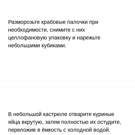
18 мг
5.4
11.
150 мкг
3.5
7.
Разморозьте крабовые палочки при
10 мкг
25.8
57.
необходимости, снимите с них
целлофановую упаковку и нарежьте
70 мкг
0
0
небольшими кубиками.
2 мкг
2.4
5.
1000 мкг
4.5
10.
200 мкг
0
0
200 мкг
0
0
55 мкг
23.2
51.
В небольшой кастрюле отварите куриные
4000 мкг
0.5
1.
яйца вкрутую, затем полностью их остудите,
переложив в ёмкость с холодной водой.
50 мкг
3.3
7.