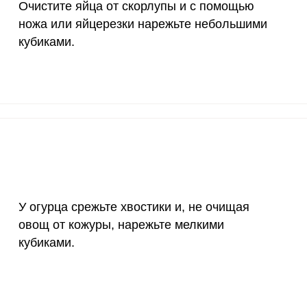
Очистите яйца от скорлупы и с помощью
12 мг
3.8
8.
ножа или яйцерезки нарежьте небольшими
кубиками.
1200 мкг
0
0
20 мкг
0
0
70 мкг
2.3
5.
У огурца срежьте хвостики и, не очищая
овощ от кожуры, нарежьте мелкими
кубиками.