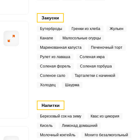
7
Закуски
4
Бутерброды
Гренки из хлеба
Жульен
3
Канапе
Малосольные огурцы
ОТПРАВИТЬ СООБЩЕНИЕ
Маринованная капуста
Печеночный торт
Рулет из лаваша
Соленая икра
6
Соленая форель
Соленая горбуша
4
Соленое сало
Тарталетки с начинкой
газине. Овощи и
Разделите кочан
Холодец
Шаурма
1
уплотнённую час
9
Напитки
7
Березовый сок на зиму
Квас из цикория
Кисель
Лимонад домашний
Молочный коктейль
Мохито безалкогольный