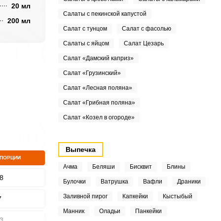
20 мл
Салаты с пекинской капустой
200 мл
Салат с тунцом
Салат с фасолью
Салаты с яйцом
Салат Цезарь
Салат «Дамский каприз»
Салат «Грузинский»
Салат «Лесная поляна»
Салат «Грибная поляна»
Салат «Козел в огороде»
Выпечка
 ПОРЦИИ
Ачма
Беляши
Бисквит
Блины
8
Булочки
Ватрушка
Вафли
Драники
Заливной пирог
Капкейки
Кыстыбый
7
Манник
Оладьи
Панкейки
3