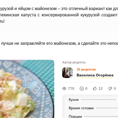
курузой и яйцом с майонезом – это отличный вариант как д
пекинская капуста с консервированной кукурузой создаю
ть!
то лучше не заправляйте его майонезом, а сделайте это неп
Автор рецепта:
35 рецептов
Василиса Огорёнок
770
0
12
0
Кухня
Время готовки
Порции