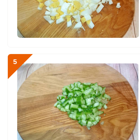
Цинк
4.1 мг
Бор
0
Ванадий
0
Молибден
14.2 мкг
5