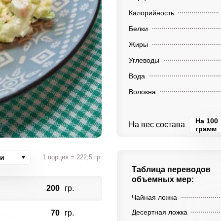
Калорийность
Белки
Жиры
Углеводы
Вода
Волокна
На 100
На вес состава
грамм
ии
1 порция = 222,5 гр.
Таблица переводов
объемных мер:
200
гр.
Чайная ложка
Десертная ложка
70
гр.