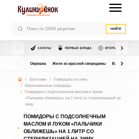
НАЙТИ
🍆
🍵
🍲
САЛАТЫ
ПЕРВЫЕ БЛЮДА
ВТОРЫЕ БЛЮДА
Окрошка
Желе из красной смородины
Варенье из в
/
Заготовки
/
Помидоры на зиму
/
Маринованные помидоры
/
Помидоры с подсолнечным маслом и луком
«Пальчики оближешь» на 1 литр со стерилизацией на
зиму
ПОМИДОРЫ С ПОДСОЛНЕЧНЫМ
МАСЛОМ И ЛУКОМ «ПАЛЬЧИКИ
ОБЛИЖЕШЬ» НА 1 ЛИТР СО
СТЕРИЛИЗАЦИЕЙ НА ЗИМУ