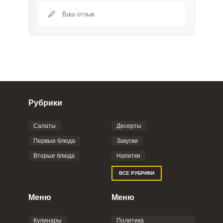
Рубрики
Салаты
Десерты
Фото до 4 шт, до 5 mb
ПРИКРЕПИТЬ
Первые блюда
Закуски
Вторые блюда
Напитки
Отправляя эту форму, вы соглашаетесь с
ВСЕ РУБРИКИ
Правилами сайта
,
Политикой
конфиденциальности
,
Политикой обработки
персональных данных
и
Пользовательским
Меню
Меню
соглашением
.
Кулинары
Политика