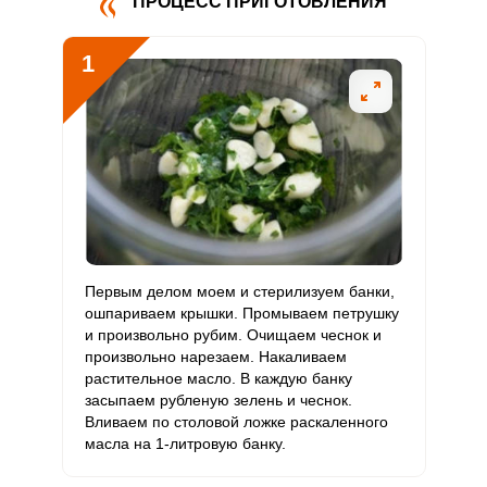
ПРОЦЕСС ПРИГОТОВЛЕНИЯ
Витамин
0.6 мг
5 мг
0.8
3.9
В5
1
Витамин
0.9 мг
2 мг
3.3
15.7
В6
Витамин
26.1 мкг
400 мкг
0.5
2.2
В9
Витамин
0
3 мкг
0
0
В12
Витамин
Первым делом моем и стерилизуем банки,
228.6 мкг
90 мкг
17.7
84.7
С
ошпариваем крышки. Промываем петрушку
и произвольно рубим. Очищаем чеснок и
Сообщить об ошибке
произвольно нарезаем. Накаливаем
Витамин
0
10 мкг
0
0
растительное масло. В каждую банку
D
ВХОД НА САЙТ
РЕГИСТРАЦИЯ
ШАГ
Ш
засыпаем рубленую зелень и чеснок.
1 ИЗ 8
Вливаем по столовой ложке раскаленного
Витамин
27 мг
15 мг
12.6
60
Войдите
масла на 1-литровую банку.
E
с помощью социальных сетей: