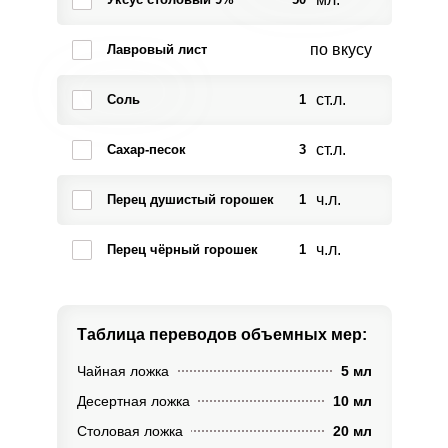
по вкусу
Лавровый лист
ст.л.
Соль
1
ст.л.
Сахар-песок
3
ч.л.
Перец душистый горошек
1
ч.л.
Перец чёрный горошек
1
Таблица переводов
объемных мер:
Чайная ложка
5 мл
Десертная ложка
10 мл
Столовая ложка
20 мл