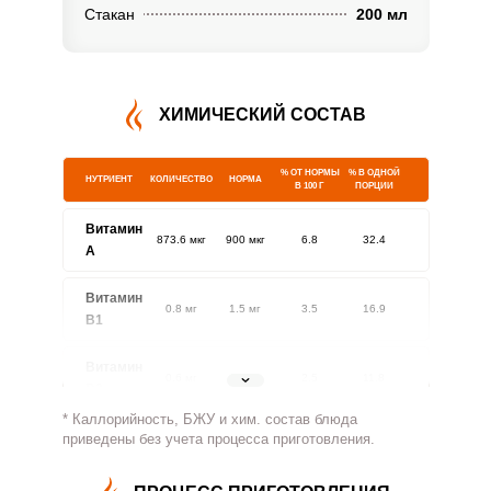
Стакан
200 мл
ХИМИЧЕСКИЙ СОСТАВ
% ОТ НОРМЫ
% В ОДНОЙ
НУТРИЕНТ
КОЛИЧЕСТВО
НОРМА
В 100 Г
ПОРЦИИ
Витамин
873.6 мкг
900 мкг
6.8
32.4
A
Витамин
0.8 мг
1.5 мг
3.5
16.9
В1
Витамин
0.6 мг
1.8 мг
2.5
11.8
В2
* Каллорийность, БЖУ и хим. состав блюда
Витамин
приведены без учета процесса приготовления.
26.7 мг
500 мг
0.4
1.8
В4