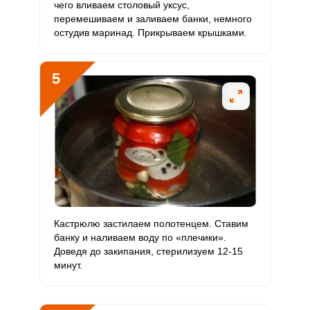
чего вливаем столовый уксус,
Селен
14.8 мкг
55 мкг
1.9
9
перемешиваем и заливаем банки, немного
остудив маринад. Прикрываем крышками.
Фтор
233.3 мкг
4000 мкг
0.4
1.9
Хром
5 мкг
50 мкг
0.7
3.3
5
Цинк
4.6 мг
12 мг
2.7
12.7
Бор
2200 мкг
1200 мкг
12.8
61.1
Ванадий
40 мкг
20 мкг
14
66.7
Молибден
103 мкг
70 мкг
10.3
49
Кастрюлю застилаем полотенцем. Ставим
банку и наливаем воду по «плечики».
Доведя до закипания, стерилизуем 12-15
минут.