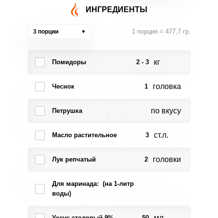
ИНГРЕДИЕНТЫ
1 порция = 477,7 гр.
3 порции
кг
Помидоры
2 - 3
головка
Чеснок
1
по вкусу
Петрушка
ст.л.
Масло растительное
3
головки
Лук репчатый
2
Для маринада: (на 1-литр
воды)
мл.
Уксус столовый 9%
50