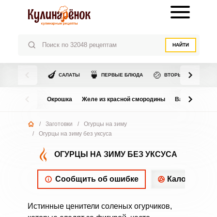
НАЙТИ
🍆
🍵
🍲
САЛАТЫ
ПЕРВЫЕ БЛЮДА
ВТОРЫЕ БЛЮДА
Окрошка
Желе из красной смородины
Варенье из в
/
Заготовки
/
Огурцы на зиму
/
Огурцы на зиму без уксуса
ОГУРЦЫ НА ЗИМУ БЕЗ УКСУСА
Сообщить об ошибке
Калорийнос
Истинные ценители соленых огурчиков,