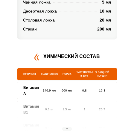
Чайная ложка
5 мл
Десертная ложка
10 мл
Столовая ложка
20 мл
Стакан
200 мл
ХИМИЧЕСКИЙ СОСТАВ
% ОТ НОРМЫ
% В ОДНОЙ
НУТРИЕНТ
КОЛИЧЕСТВО
НОРМА
В 100 Г
ПОРЦИИ
Витамин
146.9 мкг
900 мкг
0.8
16.3
A
Витамин
0.3 мг
1.5 мг
1
20.7
В1
Витамин
0.4 мг
1.8 мг
1.1
24.3
В2