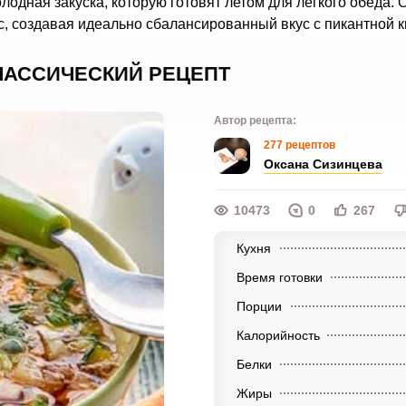
лодная закуска, которую готовят летом для лёгкого обеда. 
, создавая идеально сбалансированный вкус с пикантной к
КЛАССИЧЕСКИЙ РЕЦЕПТ
Автор рецепта:
277 рецептов
Оксана Сизинцева
10473
0
267
Кухня
Время готовки
Порции
Калорийность
Белки
Жиры