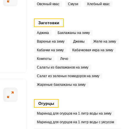
8
Овсяный квас
Смузи
Хлебный квас
1
Заготовки
7
Аджика
Баклажаны на зиму
Варенье на зиму
Джемы
Желе на зиму
5
Кабачки на зиму
Кабачковая икра на зиму
Компоты
Лечо
3
Салаты из баклажанов на зиму
5
Салат из зеленых помидоров на зиму
Жареные баклажаны на зиму
.8
7
Огурцы
7
Маринад для огурцов на 1 литр воды на зиму
Маринад для огурцов на 1 литр воды с уксусом
6