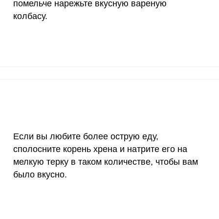
помельче нарежьте вкусную вареную
70 мкг
0
0
колбасу.
2 мкг
72.9
202
1000 мкг
255
708
200 мкг
0
0.
200 мкг
0.2
0.
55 мкг
6.3
17.
Если вы любите более острую еду,
4000 мкг
0.3
0.
сполосните корень хрена и натрите его на
50 мкг
2.2
6.
мелкую терку в таком количестве, чтобы вам
было вкусно.
12 мг
2.4
6.
1200 мкг
0.1
0.