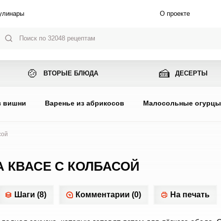
улинары
О проекте
🍲
🍰
ВТОРЫЕ БЛЮДА
ДЕСЕРТЫ
з вишни
Варенье из абрикосов
Малосольные огурц
сой
 КВАСЕ С КОЛБАСОЙ
Шаги (8)
Комментарии (0)
На печать