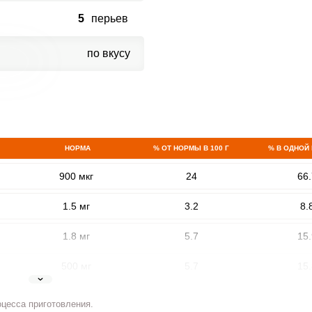
5
перьев
по вкусу
НОРМА
% ОТ НОРМЫ В 100 Г
% В ОДНОЙ
ВХОД НА САЙТ
РЕГИСТРАЦИЯ
900 мкг
24
66.
е
Войдите
1.5 мг
3.2
8.
с помощью социальных сетей:
1.8 мг
5.7
15.
500 мг
5.7
15.
или
5 мг
4.1
11.
оцесса приготовления.