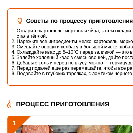
Витамин В6
0.5 мг
Витамин В9
65.8 мкг
Советы по процессу приготовления
Отварите картофель, морковь и яйца, затем охлади
Витамин В12
1.3 мкг
стала тёплой.
Отправляя эту форму, вы соглашае
Нарежьте все ингредиенты мелко: картофель, морковь
Политикой конфиденциальности
,
П
Витамин С
452.5 мкг
Смешайте овощи и колбасу в большой миске, добавь
персональных данных
и
Пользоват
Охлаждайте квас до 5–10°C перед заливкой — это 
Витамин D
3.7 мкг
Залейте холодный квас в смесь овощей, дайте пост
Добавьте соль и перец по вкусу, можно — горчицу д
Перед подачей ещё раз перемешайте, чтобы всё р
Витамин E
4.6 мг
Подавайте в глубоких тарелках, с ломтиком чёрного
Приготовить классическу
Биотин
39.4 мг
окрошку, нужно подгото
пройдёт очень быстро и
Витамин К
22.7 мкг
ПРОЦЕСС ПРИГОТОВЛЕНИЯ
Витамин РР
9.1 мг
Калий
743 мг
1