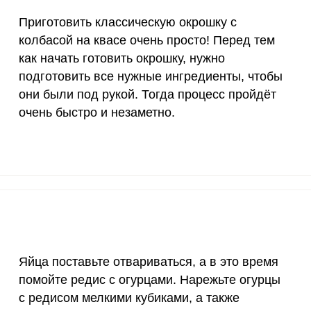
1000 мг
1.7
4.
Приготовить классическую окрошку с
30 мг
0.4
1.
колбасой на квасе очень просто! Перед тем
как начать готовить окрошку, нужно
400 мг
1.3
3.
подготовить все нужные ингредиенты, чтобы
1300 мг
3.2
9
они были под рукой. Тогда процесс пройдёт
очень быстро и незаметно.
500 мг
5.4
1
800 мг
4.4
12.
2300 мг
2.3
6.
30 мкг
114.4
317
18 мг
6.4
17.
Яйца поставьте отвариваться, а в это время
150 мкг
2.1
5.
помойте редис с огурцами. Нарежьте огурцы
с редисом мелкими кубиками, а также
10 мкг
12.1
33.