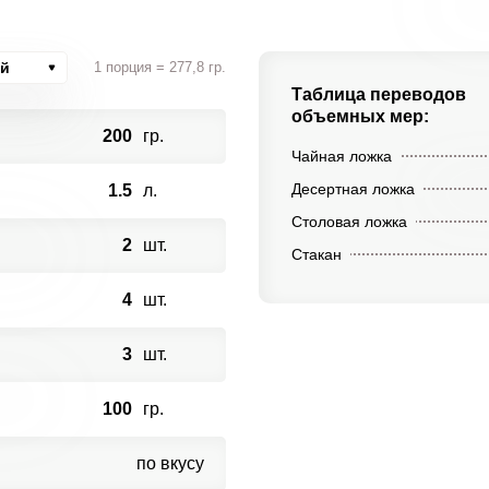
ий
1 порция = 277,8 гр.
Таблица переводов
объемных мер:
200
гр.
Чайная ложка
Десертная ложка
1.5
л.
Столовая ложка
2
шт.
Стакан
4
шт.
3
шт.
100
гр.
по вкусу