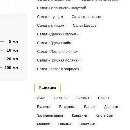
Салаты с пекинской капустой
Салат с тунцом
Салат с фасолью
Салаты с яйцом
Салат Цезарь
Салат «Дамский каприз»
5 мл
Салат «Грузинский»
10 мл
Салат «Лесная поляна»
20 мл
Салат «Грибная поляна»
200 мл
Салат «Козел в огороде»
Выпечка
Ачма
Беляши
Бисквит
Блины
Булочки
Ватрушка
Вафли
Драники
Заливной пирог
Капкейки
Кыстыбый
Манник
Оладьи
Панкейки