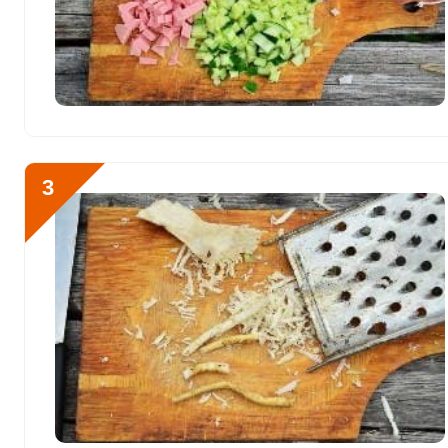
Литий
0
Марганец
24.3 мкг
Медь
42495.6 мкг
Никель
1.1 мкг
3
Рубидий
7.1 мкг
Селен
57.7 мкг
Фтор
175.2 мкг
Хром
18.4 мкг
Цинк
4.8 мг
Бор
21.2 мкг