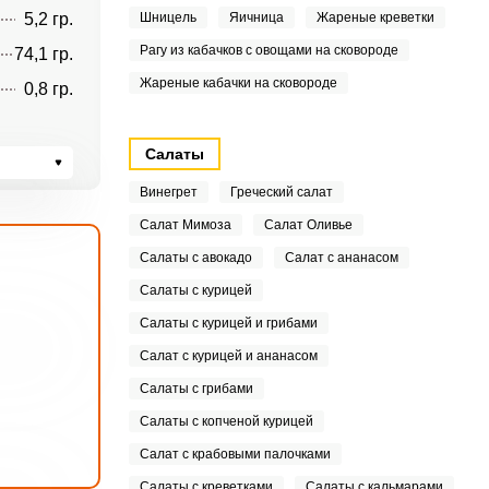
5,2 гр.
Шницель
Яичница
Жареные креветки
Рагу из кабачков с овощами на сковороде
74,1 гр.
Жареные кабачки на сковороде
0,8 гр.
Салаты
Винегрет
Греческий салат
Салат Мимоза
Салат Оливье
Салаты с авокадо
Салат с ананасом
Салаты с курицей
Салаты с курицей и грибами
Салат с курицей и ананасом
Салаты с грибами
Салаты с копченой курицей
Салат с крабовыми палочками
Салаты с креветками
Салаты с кальмарами