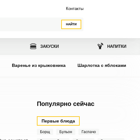
Контакты
НАЙТИ
🍔
🍹
ЗАКУСКИ
НАПИТКИ
ы
Варенье из крыжовника
Шарлотка с яблоками
Популярно сейчас
Первые блюда
Борщ
Бульон
Гаспачо