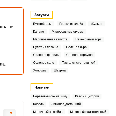
3
Закуски
7
Бутерброды
Гренки из хлеба
Жульен
ошка не
3
Канапе
Малосольные огурцы
ОТПРАВИТЬ СООБЩЕНИЕ
8
Маринованная капуста
Печеночный торт
Рулет из лаваша
Соленая икра
2
Соленая форель
Соленая горбуша
1
Соленое сало
Тарталетки с начинкой
па.
тем как начать готовить
Яйца поставьте 
Холодец
Шаурма
1
кой. Тогда процесс
мелкими кубикам
2
Напитки
6
Березовый сок на зиму
Квас из цикория
Кисель
Лимонад домашний
Молочный коктейль
Мохито безалкогольный