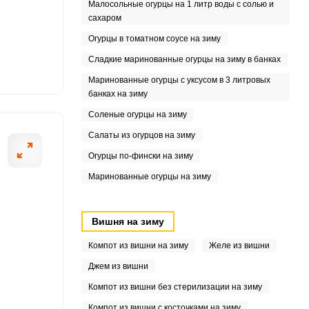
Малосольные огурцы на 1 литр воды с солью и
сахаром
Огурцы в томатном соусе на зиму
.5
Сладкие маринованные огурцы на зиму в банках
.3
Маринованные огурцы с уксусом в 3 литровых
банках на зиму
1
Соленые огурцы на зиму
Салаты из огурцов на зиму
6
Огурцы по-фински на зиму
5
Маринованные огурцы на зиму
7
Вишня на зиму
1
Компот из вишни на зиму
Желе из вишни
7
Джем из вишни
3
Компот из вишни без стерилизации на зиму
Компот из вишни с косточками на зиму