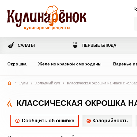
К
🍆
🍵
САЛАТЫ
ПЕРВЫЕ БЛЮДА
Окрошка
Желе из красной смородины
Варенье и
/
Супы
/
Холодный суп
/
Классическая окрошка на квасе с колба
КЛАССИЧЕСКАЯ ОКРОШКА НА
Сообщить об ошибке
Калорийность