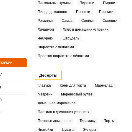
Пасхальные куличи
Пирожки
Пироги
Пицца домашняя
Пончики
Пряники
Рогалики
Самса
Слойки
Сырники
ШАГ
Хачапури
Хлеб в домашних условиях
2 ИЗ 8
Чебуреки
Штрудель
Шарлотка с яблоками
Простая шарлотка с яблоками
 ПОРЦИИ
7
Десерты
Глазурь
Крем для торта
Мармелад
8
Медовик
Меренговый рулет
9
Домашнее мороженое
Пастила в домашних условиях
8
Печенье домашнее
Тирамису
Торты
5
Чизкейки
Цукаты
Эклеры