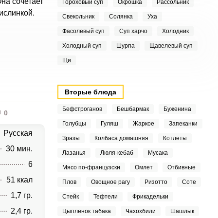
Она сочетает
Гороховый суп
Окрошка
Рассольник
ислинкой.
Свекольник
Солянка
Уха
Фасолевый суп
Суп харчо
Холодник
Холодный суп
Шурпа
Щавелевый суп
Щи
Вторые блюда
Бефстроганов
Бешбармак
Буженина
0
Голубцы
Гуляш
Жаркое
Запеканки
Русская
Зразы
Колбаса домашняя
Котлеты
30 мин.
Лазанья
Люля-кебаб
Мусака
6
Мясо по-французски
Омлет
Отбивные
51 ккал
Плов
Овощное рагу
Ризотто
Соте
1,7 гр.
Стейк
Тефтели
Фрикадельки
2,4 гр.
Цыпленок табака
Чахохбили
Шашлык