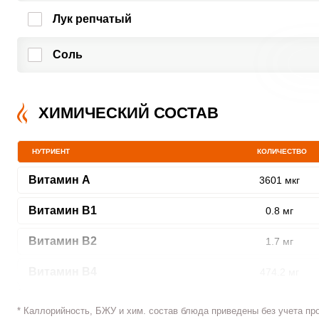
Лук репчатый
Соль
ШАГ
1 ИЗ 8
ХИМИЧЕСКИЙ СОСТАВ
НУТРИЕНТ
КОЛИЧЕСТВО
Витамин A
3601 мкг
Сообщить об ошибк
Витамин В1
0.8 мг
Витамин В2
1.7 мг
Витамин В4
474.2 мг
Витамин В5
3.5 мг
* Каллорийность, БЖУ и хим. состав блюда приведены без учета пр